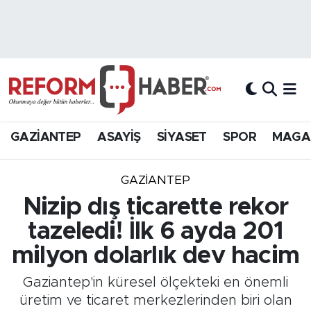
Nöbetçi Eczaneler
Hava Durumu
Trafik Durumu
GAZİANTEP
ASAYİŞ
SİYASET
SPOR
MAGA
Süper Lig Puan Durumu ve Fikstür
GAZIANTEP
Tüm Manşetler
Nizip dış ticarette rekor
tazeledi! İlk 6 ayda 201
Son Dakika Haberleri
milyon dolarlık dev hacim
Haber Arşivi
Gaziantep'in küresel ölçekteki en önemli
üretim ve ticaret merkezlerinden biri olan