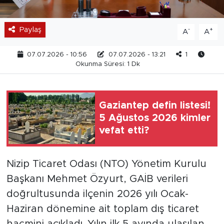
Paylaş
-
+
A
A
07.07.2026 - 10:56
07.07.2026 - 13:21
1
Okunma Süresi: 1 Dk
Gaziantep defin listesi!
5 Ağustos 2026 kimler
vefat etti?
Nizip Ticaret Odası (NTO) Yönetim Kurulu
Başkanı Mehmet Özyurt, GAİB verileri
doğrultusunda ilçenin 2026 yılı Ocak-
Haziran dönemine ait toplam dış ticaret
hacmini açıkladı. Yılın ilk 5 ayında ulaşılan