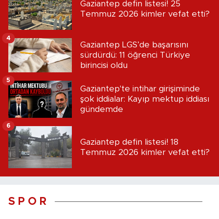
Gaziantep defin listesi! 25
Temmuz 2026 kimler vefat etti?
4
Gaziantep LGS’de başarısını
sürdürdü: 11 öğrenci Türkiye
birincisi oldu
5
Gaziantep'te intihar girişiminde
şok iddialar: Kayıp mektup iddiası
gündemde
6
Gaziantep defin listesi! 18
Temmuz 2026 kimler vefat etti?
S P O R