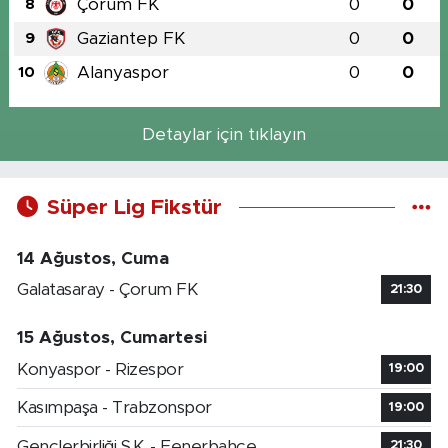
Çorum FK
0
0
8
Gaziantep FK
0
0
9
Alanyaspor
0
0
10
Detaylar için tıklayın
Süper Lig Fikstür
14 Ağustos, Cuma
Galatasaray - Çorum FK
21:30
15 Ağustos, Cumartesi
Konyaspor - Rizespor
19:00
Kasımpaşa - Trabzonspor
19:00
Gençlerbirliği S.K. - Fenerbahçe
21:30