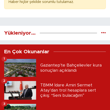
Haber hiçbir şekilde sorumlu tutulamaz.
Yükleniyor...
En Çok Okunanlar
1
Gaziantep'te Bahçelievler kura
sonuçları açıklandı
2
TBMM İdare Amiri Sermet
Atay’dan trol hesaplara sert
çıkış: “Seni bulacağım”
3