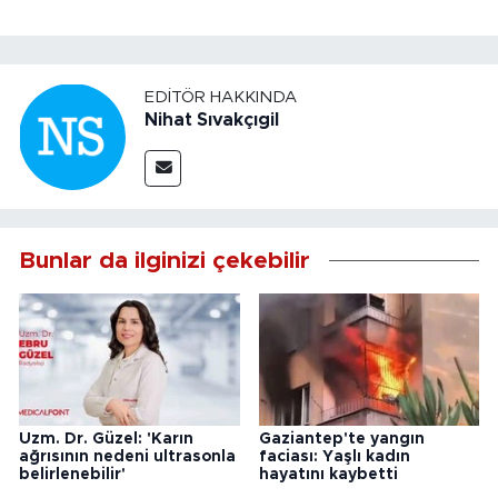
EDITÖR HAKKINDA
Nihat Sıvakçıgil
Bunlar da ilginizi çekebilir
Uzm. Dr. Güzel: 'Karın
Gaziantep'te yangın
ağrısının nedeni ultrasonla
faciası: Yaşlı kadın
belirlenebilir'
hayatını kaybetti