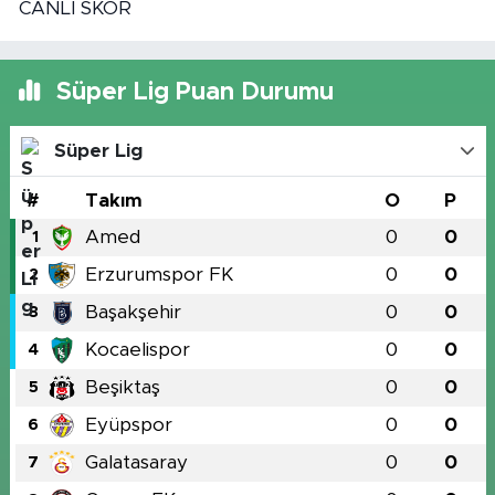
CANLI SKOR
Süper Lig Puan Durumu
Süper Lig
#
Takım
O
P
Amed
0
0
1
Erzurumspor FK
0
0
2
Başakşehir
0
0
3
Kocaelispor
0
0
4
Beşiktaş
0
0
5
Eyüpspor
0
0
6
Galatasaray
0
0
7