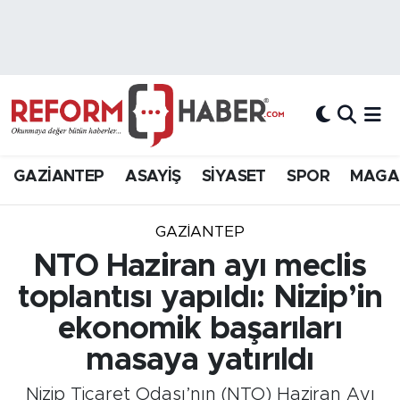
Nöbetçi Eczaneler
Hava Durumu
Trafik Durumu
GAZİANTEP
ASAYİŞ
SİYASET
SPOR
MAGA
Süper Lig Puan Durumu ve Fikstür
GAZIANTEP
Tüm Manşetler
NTO Haziran ayı meclis
toplantısı yapıldı: Nizip’in
Son Dakika Haberleri
ekonomik başarıları
Haber Arşivi
masaya yatırıldı
Nizip Ticaret Odası’nın (NTO) Haziran Ayı