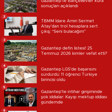
Gaziantep'te Bahçelievler kura
sonuçları açıklandı
2
TBMM İdare Amiri Sermet
Atay’dan trol hesaplara sert
çıkış: “Seni bulacağım”
3
Gaziantep defin listesi! 25
Temmuz 2026 kimler vefat etti?
4
Gaziantep LGS’de başarısını
sürdürdü: 11 öğrenci Türkiye
birincisi oldu
5
Gaziantep'te intihar girişiminde
şok iddialar: Kayıp mektup iddiası
gündemde
6