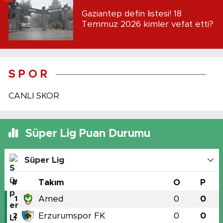
Gaziantep defin listesi! 18
Temmuz 2026 kimler vefat etti?
S P O R
CANLI SKOR
Süper Lig Puan Durumu
Süper Lig
#
Takım
O
P
Amed
0
0
1
Erzurumspor FK
0
0
2