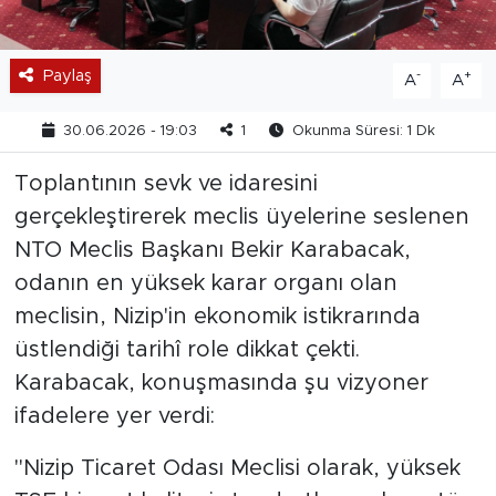
Paylaş
-
+
A
A
30.06.2026 - 19:03
1
Okunma Süresi: 1 Dk
Toplantının sevk ve idaresini
gerçekleştirerek meclis üyelerine seslenen
NTO Meclis Başkanı Bekir Karabacak,
odanın en yüksek karar organı olan
meclisin, Nizip'in ekonomik istikrarında
üstlendiği tarihî role dikkat çekti.
Karabacak, konuşmasında şu vizyoner
ifadelere yer verdi:
"Nizip Ticaret Odası Meclisi olarak, yüksek