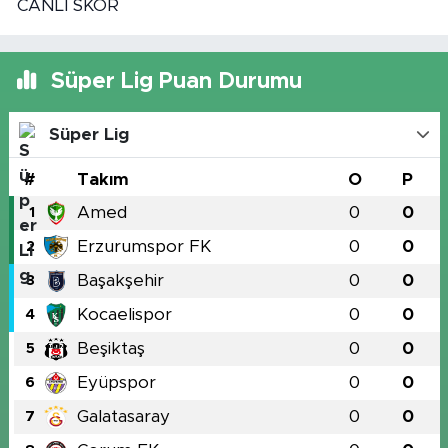
CANLI SKOR
Süper Lig Puan Durumu
Süper Lig
#
Takım
O
P
Amed
0
0
1
Erzurumspor FK
0
0
2
Başakşehir
0
0
3
Kocaelispor
0
0
4
Beşiktaş
0
0
5
Eyüpspor
0
0
6
Galatasaray
0
0
7