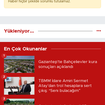
Haber hiçbir şekilde sorumlu tutulamaz.
Yükleniyor...
En Çok Okunanlar
1
Gaziantep'te Bahçelievler kura
sonuçları açıklandı
2
TBMM İdare Amiri Sermet
Atay’dan trol hesaplara sert
çıkış: “Seni bulacağım”
3