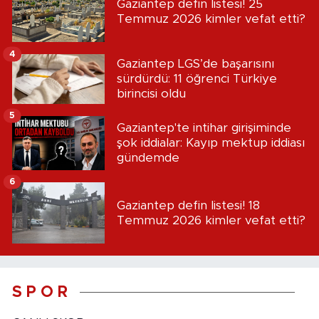
Gaziantep defin listesi! 25
Temmuz 2026 kimler vefat etti?
4
Gaziantep LGS’de başarısını
sürdürdü: 11 öğrenci Türkiye
birincisi oldu
5
Gaziantep'te intihar girişiminde
şok iddialar: Kayıp mektup iddiası
gündemde
6
Gaziantep defin listesi! 18
Temmuz 2026 kimler vefat etti?
S P O R