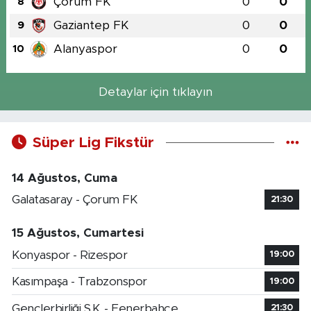
Çorum FK
0
0
8
Gaziantep FK
0
0
9
Alanyaspor
0
0
10
Detaylar için tıklayın
Süper Lig Fikstür
14 Ağustos, Cuma
Galatasaray - Çorum FK
21:30
15 Ağustos, Cumartesi
Konyaspor - Rizespor
19:00
Kasımpaşa - Trabzonspor
19:00
Gençlerbirliği S.K. - Fenerbahçe
21:30