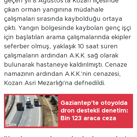
geçen yıl 8 Ağustos'ta Kozan ilçesinde
çıkan orman yangınına müdahale
çalışmaları sırasında kaybolduğu ortaya
çıktı. Yangın bölgesinde kaybolan genç işçi
için başlatılan arama çalışmalarında ekipler
seferber olmuş, yaklaşık 10 saat süren
çalışmaların ardından A.K.K. sağ olarak
bulunarak hastaneye kaldırılmıştı. Cenaze
namazının ardından A.K.K.'nin cenazesi,
Kozan Asri Mezarlığı'na defnedildi.
Gaziantep'te otoyolda
dron destekli denetim:
Bin 123 araca ceza