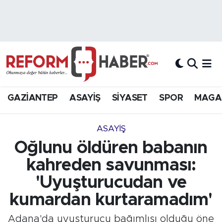
Nöbetçi Eczaneler
Hava Durumu
Trafik Durumu
GAZİANTEP
ASAYİŞ
SİYASET
SPOR
MAGA
Süper Lig Puan Durumu ve Fikstür
ASAYİŞ
Tüm Manşetler
Oğlunu öldüren babanın
kahreden savunması:
Son Dakika Haberleri
'Uyuşturucudan ve
Haber Arşivi
kumardan kurtaramadım'
Adana'da uyuşturucu bağımlısı olduğu öne