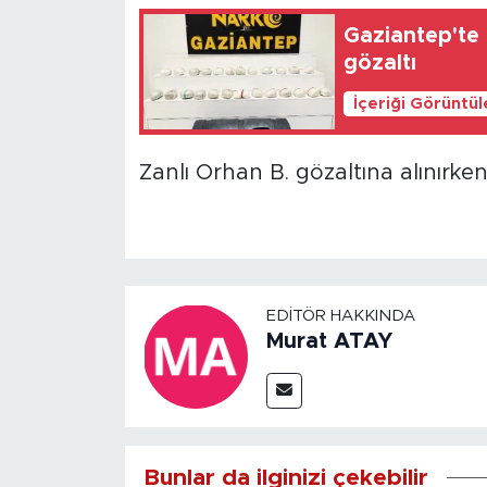
Gaziantep'te 2
gözaltı
İçeriği Görüntü
Zanlı Orhan B. gözaltına alınırken,
EDITÖR HAKKINDA
Murat ATAY
Bunlar da ilginizi çekebilir