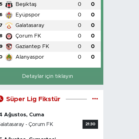
Beşiktaş
0
0
5
Eyüpspor
0
0
6
Galatasaray
0
0
7
Çorum FK
0
0
8
Gaziantep FK
0
0
9
Alanyaspor
0
0
0
Detaylar için tıklayın
Süper Lig Fikstür
4 Ağustos, Cuma
alatasaray - Çorum FK
21:30