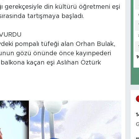
ığı gerekçesiyle din kültürü öğretmeni eşi
sırasında tartışmaya başladı.
 VURDU
deki pompalı tüfeği alan Orhan Bulak,
cuğunun gözü önünde önce kayınpederi
1
 balkona kaçan eşi Aslıhan Öztürk
1
G