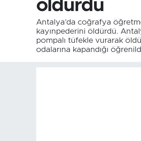
öldürdü
Antalya'da coğrafya öğretmen
kayınpederini öldürdü. Antaly
pompalı tüfekle vurarak öld
odalarına kapandığı öğrenild