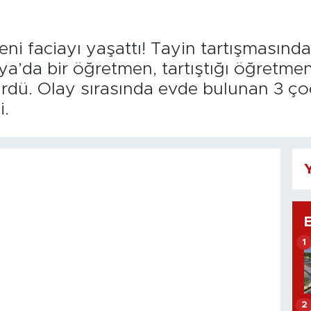
i faciayı yaşattı! Tayin tartışmasında
a’da bir öğretmen, tartıştığı öğretmen 
ürdü. Olay sırasında evde bulunan 3 ço
i.
Y
1
2