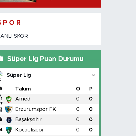
ilana koydu
S P O R
CANLI SKOR
Süper Lig Puan Durumu
Süper Lig
#
Takım
O
P
Amed
0
0
1
Erzurumspor FK
0
0
2
Başakşehir
0
0
3
Kocaelispor
0
0
4