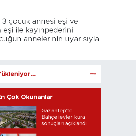
 3 çocuk annesi eşi ve
eşi ile kayınpederini
cuğun annelerinin uyarısıyla
ükleniyor...
En Çok Okunanlar
Gaziantep'te
Bahçelievler kura
sonuçları açıklandı