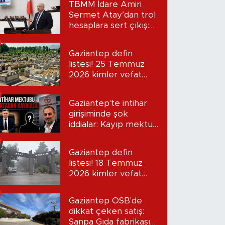
TBMM İdare Amiri
Sermet Atay’dan trol
hesaplara sert çıkış:
“Seni bulacağım”
Gaziantep defin
listesi! 25 Temmuz
2026 kimler vefat
etti?
Gaziantep'te intihar
girişiminde şok
iddialar: Kayıp mektup
iddiası gündemde
Gaziantep defin
listesi! 18 Temmuz
2026 kimler vefat
etti?
Gaziantep OSB'de
dikkat çeken satış:
Sanpa Gıda fabrikasını