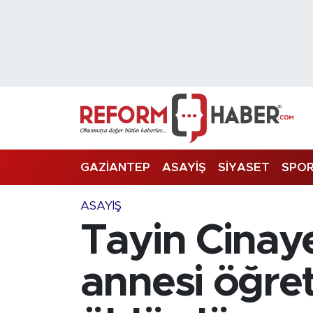
Nöbetçi Eczaneler
Hava Durumu
Trafik Durumu
Süper Lig Puan Durumu ve Fikstür
GAZİANTEP
ASAYİŞ
SİYASET
SPO
Tüm Manşetler
ASAYİŞ
Tayin Cinay
Son Dakika Haberleri
Haber Arşivi
annesi öğre