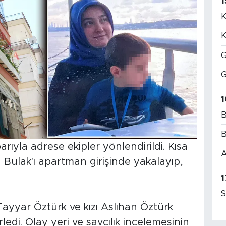
1
K
K
G
G
1
B
B
rıyla adrese ekipler yönlendirildi. Kısa
A
 Bulak'ı apartman girişinde yakalayıp,
1
S
 Tayyar Öztürk ve kızı Aslıhan Öztürk
rledi. Olay yeri ve savcılık incelemesinin