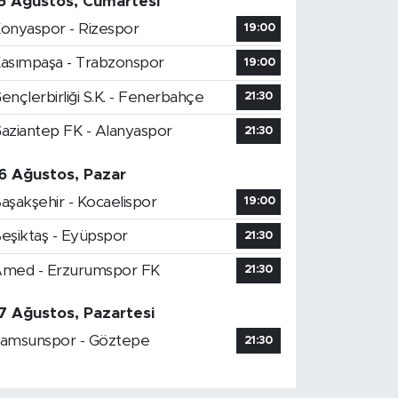
5 Ağustos, Cumartesi
onyaspor - Rizespor
19:00
asımpaşa - Trabzonspor
19:00
ençlerbirliği S.K. - Fenerbahçe
21:30
aziantep FK - Alanyaspor
21:30
6 Ağustos, Pazar
aşakşehir - Kocaelispor
19:00
eşiktaş - Eyüpspor
21:30
med - Erzurumspor FK
21:30
7 Ağustos, Pazartesi
amsunspor - Göztepe
21:30