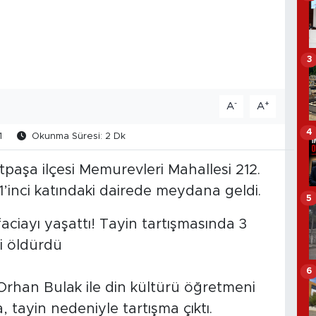
3
-
+
A
A
4
1
Okunma Süresi: 2 Dk
tpaşa ilçesi Memurevleri Mahallesi 212.
1’inci katındaki dairede meydana geldi.
5
ciayı yaşattı! Tayin tartışmasında 3
i öldürdü
6
rhan Bulak ile din kültürü öğretmeni
 tayin nedeniyle tartışma çıktı.