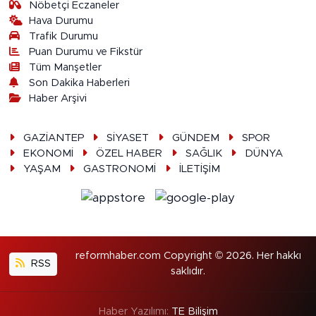
Nöbetçi Eczaneler
Hava Durumu
Trafik Durumu
Puan Durumu ve Fikstür
Tüm Manşetler
Son Dakika Haberleri
Haber Arşivi
GAZİANTEP
SİYASET
GÜNDEM
SPOR
EKONOMİ
ÖZEL HABER
SAĞLIK
DÜNYA
YAŞAM
GASTRONOMİ
İLETİŞİM
reformhaber.com Copyright © 2026. Her hakkı
RSS
saklıdır.
Haber Yazılımı:
TE Bilişim