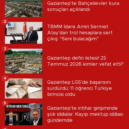
Gaziantep'te Bahçelievler kura
sonuçları açıklandı
2
TBMM İdare Amiri Sermet
Atay’dan trol hesaplara sert
çıkış: “Seni bulacağım”
3
Gaziantep defin listesi! 25
Temmuz 2026 kimler vefat etti?
4
Gaziantep LGS’de başarısını
sürdürdü: 11 öğrenci Türkiye
birincisi oldu
5
Gaziantep'te intihar girişiminde
şok iddialar: Kayıp mektup iddiası
gündemde