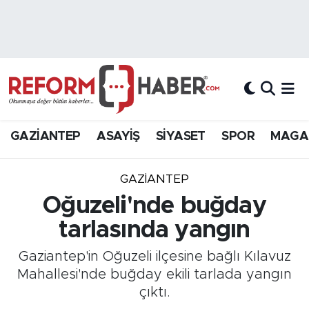
Nöbetçi Eczaneler
Hava Durumu
Trafik Durumu
GAZİANTEP
ASAYİŞ
SİYASET
SPOR
MAGA
Süper Lig Puan Durumu ve Fikstür
GAZIANTEP
Tüm Manşetler
Oğuzeli'nde buğday
tarlasında yangın
Son Dakika Haberleri
Gaziantep'in Oğuzeli ilçesine bağlı Kılavuz
Haber Arşivi
Mahallesi'nde buğday ekili tarlada yangın
çıktı.