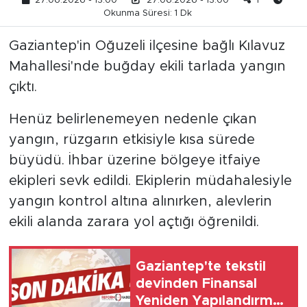
27.06.2026 - 13:00
27.06.2026 - 13:00
1
Okunma Süresi: 1 Dk
Gaziantep'in Oğuzeli ilçesine bağlı Kılavuz
Mahallesi'nde buğday ekili tarlada yangın
çıktı.
Henüz belirlenemeyen nedenle çıkan
yangın, rüzgarın etkisiyle kısa sürede
büyüdü. İhbar üzerine bölgeye itfaiye
ekipleri sevk edildi. Ekiplerin müdahalesiyle
yangın kontrol altına alınırken, alevlerin
ekili alanda zarara yol açtığı öğrenildi.
Gaziantep'te tekstil
devinden Finansal
Yeniden Yapılandırma