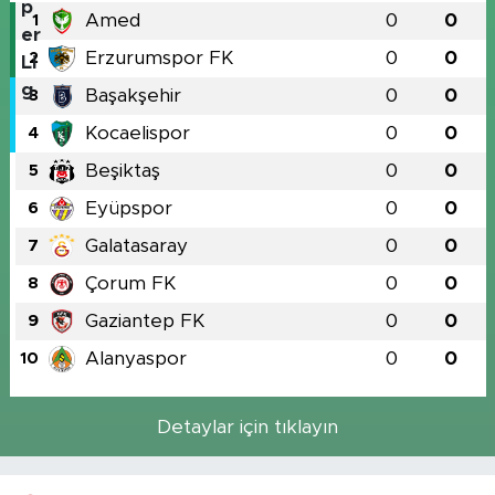
Amed
0
0
1
Erzurumspor FK
0
0
2
Başakşehir
0
0
3
Kocaelispor
0
0
4
Beşiktaş
0
0
5
Eyüpspor
0
0
6
Galatasaray
0
0
7
Çorum FK
0
0
8
Gaziantep FK
0
0
9
Alanyaspor
0
0
10
Detaylar için tıklayın