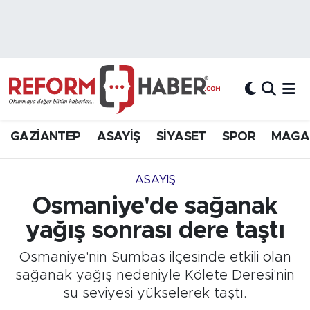
Nöbetçi Eczaneler
Hava Durumu
Trafik Durumu
GAZİANTEP
ASAYİŞ
SİYASET
SPOR
MAGA
Süper Lig Puan Durumu ve Fikstür
ASAYİŞ
Tüm Manşetler
Osmaniye'de sağanak
yağış sonrası dere taştı
Son Dakika Haberleri
Osmaniye'nin Sumbas ilçesinde etkili olan
Haber Arşivi
sağanak yağış nedeniyle Kölete Deresi'nin
su seviyesi yükselerek taştı.