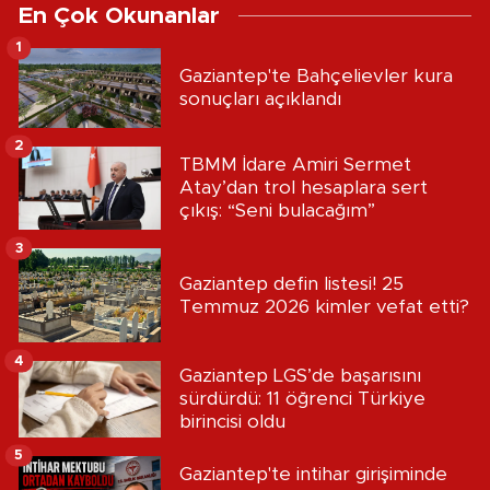
En Çok Okunanlar
1
Gaziantep'te Bahçelievler kura
sonuçları açıklandı
2
TBMM İdare Amiri Sermet
Atay’dan trol hesaplara sert
çıkış: “Seni bulacağım”
3
Gaziantep defin listesi! 25
Temmuz 2026 kimler vefat etti?
4
Gaziantep LGS’de başarısını
sürdürdü: 11 öğrenci Türkiye
birincisi oldu
5
Gaziantep'te intihar girişiminde