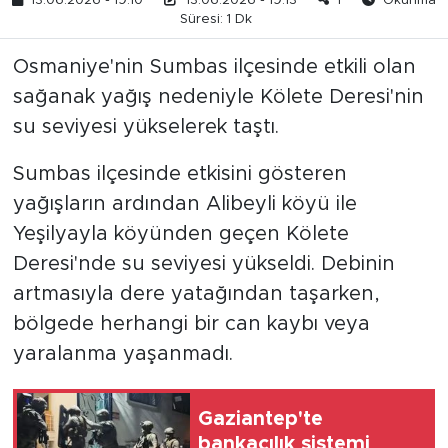
13.06.2026 - 19:10
13.06.2026 - 19:13
1
Okunma
Süresi: 1 Dk
Osmaniye'nin Sumbas ilçesinde etkili olan
sağanak yağış nedeniyle Kölete Deresi'nin
su seviyesi yükselerek taştı.
Sumbas ilçesinde etkisini gösteren
yağışların ardından Alibeyli köyü ile
Yeşilyayla köyünden geçen Kölete
Deresi'nde su seviyesi yükseldi. Debinin
artmasıyla dere yatağından taşarken,
bölgede herhangi bir can kaybı veya
yaralanma yaşanmadı.
Gaziantep'te
bankacılık sistemi