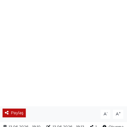
Paylaş
-
+
A
A