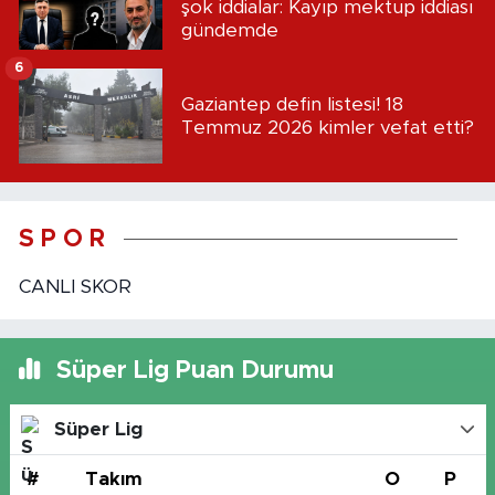
şok iddialar: Kayıp mektup iddiası
gündemde
6
Gaziantep defin listesi! 18
Temmuz 2026 kimler vefat etti?
S P O R
CANLI SKOR
Süper Lig Puan Durumu
Süper Lig
#
Takım
O
P