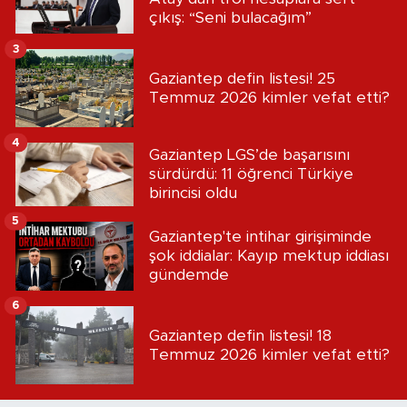
çıkış: “Seni bulacağım”
3
Gaziantep defin listesi! 25
Temmuz 2026 kimler vefat etti?
4
Gaziantep LGS’de başarısını
sürdürdü: 11 öğrenci Türkiye
birincisi oldu
5
Gaziantep'te intihar girişiminde
şok iddialar: Kayıp mektup iddiası
gündemde
6
Gaziantep defin listesi! 18
Temmuz 2026 kimler vefat etti?