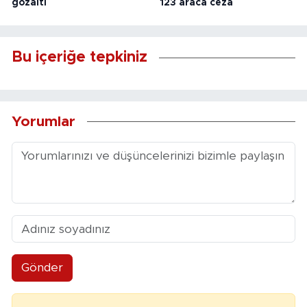
gözaltı
123 araca ceza
Bu içeriğe tepkiniz
Yorumlar
Gönder