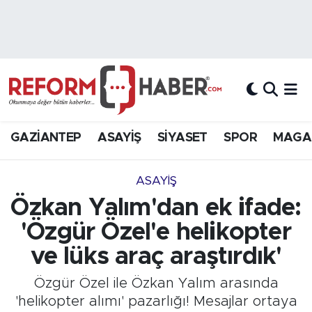
Nöbetçi Eczaneler
Hava Durumu
Trafik Durumu
GAZİANTEP
ASAYİŞ
SİYASET
SPOR
MAGA
Süper Lig Puan Durumu ve Fikstür
ASAYİŞ
Tüm Manşetler
Özkan Yalım'dan ek ifade:
'Özgür Özel'e helikopter
Son Dakika Haberleri
ve lüks araç araştırdık'
Haber Arşivi
Özgür Özel ile Özkan Yalım arasında
'helikopter alımı' pazarlığı! Mesajlar ortaya