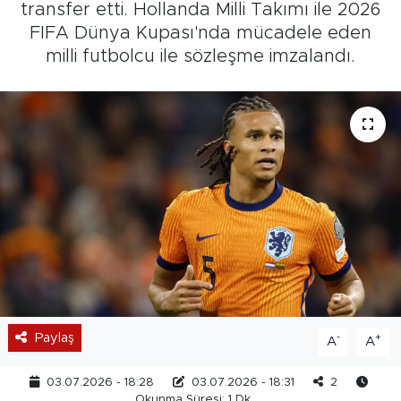
transfer etti. Hollanda Milli Takımı ile 2026
FIFA Dünya Kupası'nda mücadele eden
milli futbolcu ile sözleşme imzalandı.
Paylaş
-
+
A
A
03.07.2026 - 18:28
03.07.2026 - 18:31
2
Okunma Süresi: 1 Dk