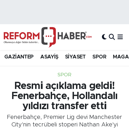
Nöbetçi Eczaneler
Hava Durumu
Trafik Durumu
GAZİANTEP
ASAYİŞ
SİYASET
SPOR
MAGA
Süper Lig Puan Durumu ve Fikstür
SPOR
Tüm Manşetler
Resmi açıklama geldi!
Fenerbahçe, Hollandalı
Son Dakika Haberleri
yıldızı transfer etti
Haber Arşivi
Fenerbahçe, Premier Lig devi Manchester
City'nin tecrübeli stoperi Nathan Ake'yi