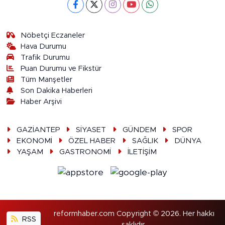
Nöbetçi Eczaneler
Hava Durumu
Trafik Durumu
Puan Durumu ve Fikstür
Tüm Manşetler
Son Dakika Haberleri
Haber Arşivi
GAZİANTEP
SİYASET
GÜNDEM
SPOR
EKONOMİ
ÖZEL HABER
SAĞLIK
DÜNYA
YAŞAM
GASTRONOMİ
İLETİŞİM
reformhaber.com Copyright © 2026. Her hakkı
RSS
saklıdır.