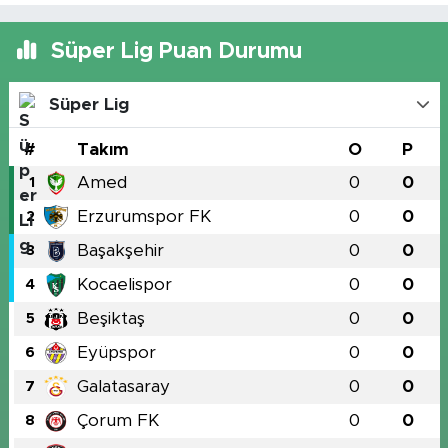
Süper Lig Puan Durumu
Süper Lig
#
Takım
O
P
Amed
0
0
1
Erzurumspor FK
0
0
2
Başakşehir
0
0
3
Kocaelispor
0
0
4
Beşiktaş
0
0
5
Eyüpspor
0
0
6
Galatasaray
0
0
7
Çorum FK
0
0
8