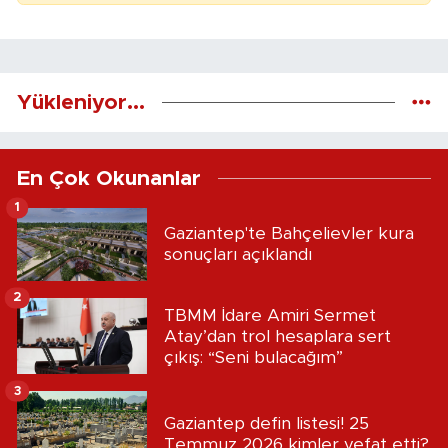
Yükleniyor...
En Çok Okunanlar
1
Gaziantep'te Bahçelievler kura
sonuçları açıklandı
2
TBMM İdare Amiri Sermet
Atay’dan trol hesaplara sert
çıkış: “Seni bulacağım”
3
Gaziantep defin listesi! 25
Temmuz 2026 kimler vefat etti?