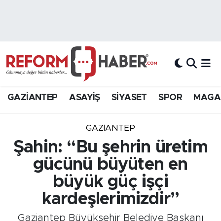
Nöbetçi Eczaneler
Hava Durumu
Trafik Durumu
GAZİANTEP
ASAYİŞ
SİYASET
SPOR
MAGA
Süper Lig Puan Durumu ve Fikstür
GAZIANTEP
Tüm Manşetler
Şahin: “Bu şehrin üretim
gücünü büyüten en
Son Dakika Haberleri
büyük güç işçi
Haber Arşivi
kardeşlerimizdir”
Gaziantep Büyükşehir Belediye Başkanı