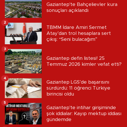
Gaziantep'te Bahçelievler kura
sonuçları açıklandı
2
TBMM İdare Amiri Sermet
Atay’dan trol hesaplara sert
çıkış: “Seni bulacağım”
3
Gaziantep defin listesi! 25
Temmuz 2026 kimler vefat etti?
4
Gaziantep LGS’de başarısını
sürdürdü: 11 öğrenci Türkiye
birincisi oldu
5
Gaziantep'te intihar girişiminde
şok iddialar: Kayıp mektup iddiası
gündemde