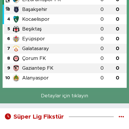
Başakşehir
0
0
3
Kocaelispor
0
0
4
Beşiktaş
0
0
5
Eyüpspor
0
0
6
Galatasaray
0
0
7
Çorum FK
0
0
8
Gaziantep FK
0
0
9
Alanyaspor
0
0
10
Detaylar için tıklayın
Süper Lig Fikstür