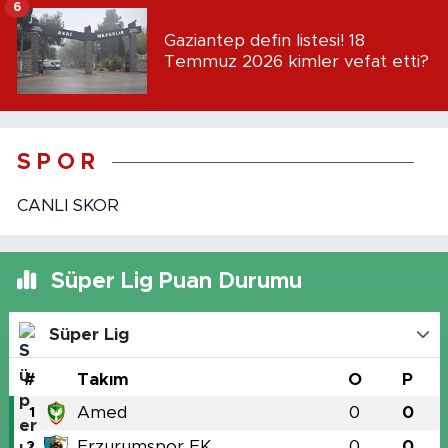
6
Gaziantep defin listesi! 18
Temmuz 2026 kimler vefat etti?
S P O R
CANLI SKOR
Süper Lig Puan Durumu
Süper Lig
#
Takım
O
P
Amed
0
0
1
Erzurumspor FK
0
0
2