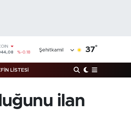
COIN
944,08
%-0.18
°
37
Şehitkamil
LAR
7436
%0.18
RO
2510
%0.32
FİN LİSTESİ
RLİN
4811
%0.38
M ALTIN
0.55
%0.03
uğunu ilan
T100
779
%-14