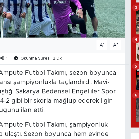
3
4
-
+
A
A
1
Okunma Süresi: 2 Dk
5
 Ampute Futbol Takımı, sezon boyunca
nsı şampiyonlukla taçlandırdı. Mavi-
aştığı Sakarya Bedensel Engelliler Spor
6
-2 gibi bir skorla mağlup ederek ligin
uğunu ilan etti.
Ampute Futbol Takımı, şampiyonluk
na ulaştı. Sezon boyunca hem evinde