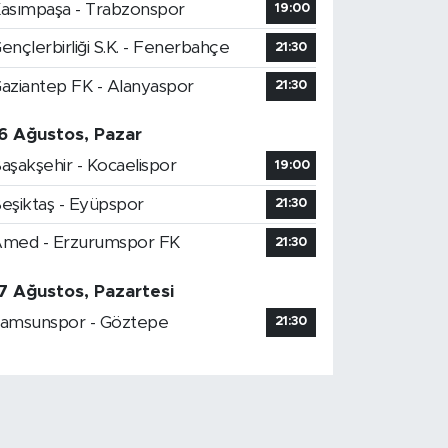
asımpaşa - Trabzonspor
19:00
ençlerbirliği S.K. - Fenerbahçe
21:30
aziantep FK - Alanyaspor
21:30
6 Ağustos, Pazar
aşakşehir - Kocaelispor
19:00
eşiktaş - Eyüpspor
21:30
med - Erzurumspor FK
21:30
7 Ağustos, Pazartesi
amsunspor - Göztepe
21:30