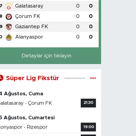
Galatasaray
0
0
7
Çorum FK
0
0
8
Gaziantep FK
0
0
9
Alanyaspor
0
0
0
Detaylar için tıklayın
Süper Lig Fikstür
4 Ağustos, Cuma
alatasaray - Çorum FK
21:30
5 Ağustos, Cumartesi
onyaspor - Rizespor
19:00