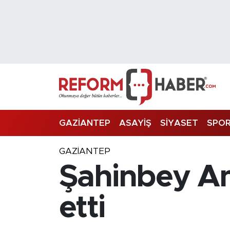
Nöbetçi Eczaneler
Hava Durumu
Trafik Durumu
Süper Lig Puan Durumu ve Fikstür
GAZİANTEP
ASAYİŞ
SİYASET
SPO
Tüm Manşetler
GAZIANTEP
Şahinbey A
Son Dakika Haberleri
Haber Arşivi
etti