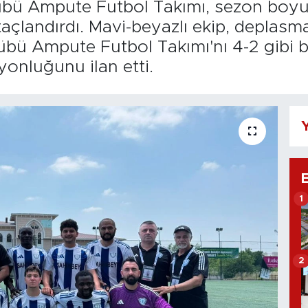
übü Ampute Futbol Takımı, sezon boyu
çlandırdı. Mavi-beyazlı ekip, deplasma
übü Ampute Futbol Takımı'nı 4-2 gibi b
yonluğunu ilan etti.
Y
1
2