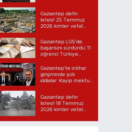
“Seni bulacağım”
Gaziantep defin
listesi! 25 Temmuz
2026 kimler vefat
etti?
Gaziantep LGS’de
başarısını sürdürdü: 11
öğrenci Türkiye
birincisi oldu
Gaziantep'te intihar
girişiminde şok
iddialar: Kayıp mektup
iddiası gündemde
Gaziantep defin
listesi! 18 Temmuz
2026 kimler vefat
etti?