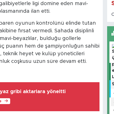
alibiyetlerle ligi domine eden mavi-
lasmanında ilan etti.
ibaren oyunun kontrolünü elinde tutan
akibine fırsat vermedi. Sahada disiplinli
mavi-beyazlılar, bulduğu gollerle
 üç puanın hem de şampiyonluğun sahibi
 teknik heyet ve kulüp yöneticileri
luk coşkusu uzun süre devam etti.
yaz gribi aktarlara yöneltti
le