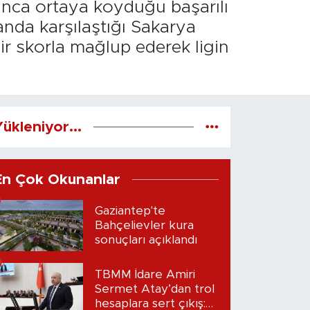
nca ortaya koyduğu başarılı
nda karşılaştığı Sakarya
ir skorla mağlup ederek ligin
ükleniyor...
En Çok Okunanlar
Gaziantep'te
Bahçelievler kura
sonuçları açıklandı
TBMM İdare Amiri
Sermet Atay’dan trol
hesaplara sert çıkış: