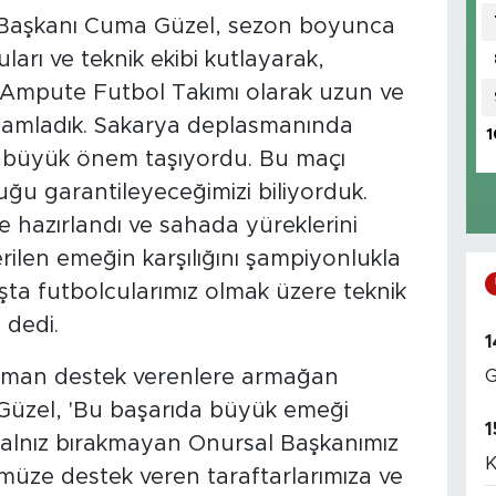
 Başkanı Cuma Güzel, sezon boyunca
arı ve teknik ekibi kutlayarak,
 Ampute Futbol Takımı olarak uzun ve
mamladık. Sakarya deplasmanında
1
in büyük önem taşıyordu. Bu maçı
ğu garantileyeceğimizi biliyorduk.
e hazırlandı ve sahada yüreklerini
ilen emeğin karşılığını şampiyonlukla
şta futbolcularımız olmak üzere teknik
 dedi.
1
G
aman destek verenlere armağan
 Güzel, 'Bu başarıda büyük emeği
1
yalnız bırakmayan Onursal Başkanımız
K
ze destek veren taraftarlarımıza ve