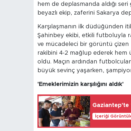
hem de deplasmanda aldığı seri g
beyazlı ekip, zaferini Sakarya dep
Karşılaşmanın ilk düdüğünden it
Şahinbey ekibi, etkili futboluyla r
ve mücadeleci bir görüntü çizen 
rakibini 4-2 mağlup ederek hem
oldu. Maçın ardından futbolcular,
büyük sevinç yaşarken, şampiyon
'Emeklerimizin karşılığını aldık'
Gaziantep'te 
İçeriği Görüntü