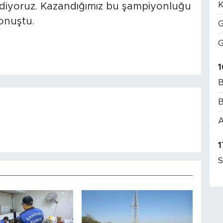
K
ediyoruz. Kazandığımız bu şampiyonluğu
onuştu.
G
G
1
B
B
A
1
S