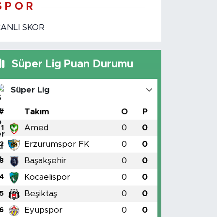
S P O R
CANLI SKOR
Süper Lig Puan Durumu
Süper Lig
#
Takım
O
P
Amed
0
0
1
Erzurumspor FK
0
0
2
Başakşehir
0
0
3
Kocaelispor
0
0
4
Beşiktaş
0
0
5
Eyüpspor
0
0
6