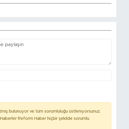
tmiş bulunuyor ve tüm sorumluluğu üstleniyorsunuz.
Haberler Reform Haber hiçbir şekilde sorumlu