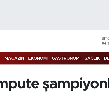
BIT
64.
DO
47,
EU
55,
R
MAGAZİN
EKONOMİ
GASTRONOMİ
SAĞLIK
DE
STE
64,
GRA
666
mpute şampiyonl
BİS
13.