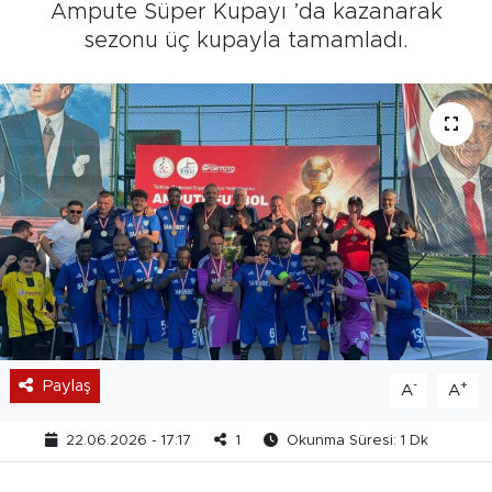
Ampute Süper Kupayı ’da kazanarak
sezonu üç kupayla tamamladı.
Paylaş
-
+
A
A
22.06.2026 - 17:17
1
Okunma Süresi: 1 Dk