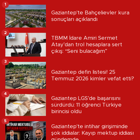
1
Gaziantep'te Bahçelievler kura
sonuçları açıklandı
2
TBMM İdare Amiri Sermet
Atay’dan trol hesaplara sert
çıkış: “Seni bulacağım”
3
Gaziantep defin listesi! 25
Temmuz 2026 kimler vefat etti?
4
Gaziantep LGS’de başarısını
sürdürdü: 11 öğrenci Türkiye
birincisi oldu
5
Gaziantep'te intihar girişiminde
şok iddialar: Kayıp mektup iddiası
gündemde