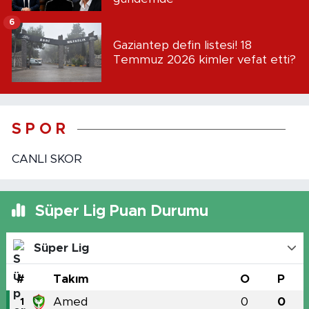
6
Gaziantep defin listesi! 18
Temmuz 2026 kimler vefat etti?
S P O R
CANLI SKOR
Süper Lig Puan Durumu
Süper Lig
#
Takım
O
P
Amed
0
0
1