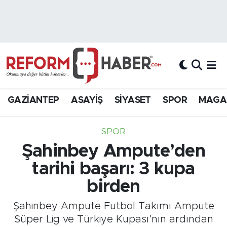
Nöbetçi Eczaneler
Hava Durumu
Trafik Durumu
GAZİANTEP
ASAYİŞ
SİYASET
SPOR
MAGA
Süper Lig Puan Durumu ve Fikstür
SPOR
Tüm Manşetler
Şahinbey Ampute’den
tarihi başarı: 3 kupa
Son Dakika Haberleri
birden
Haber Arşivi
Şahinbey Ampute Futbol Takımı Ampute
Süper Lig ve Türkiye Kupası’nın ardından