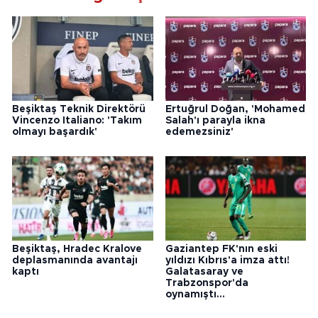
Beşiktaş Teknik Direktörü
Ertuğrul Doğan, 'Mohamed
Vincenzo Italiano: 'Takım
Salah'ı parayla ikna
olmayı başardık'
edemezsiniz'
Beşiktaş, Hradec Kralove
Gaziantep FK'nın eski
deplasmanında avantajı
yıldızı Kıbrıs'a imza attı!
kaptı
Galatasaray ve
Trabzonspor'da
oynamıştı...