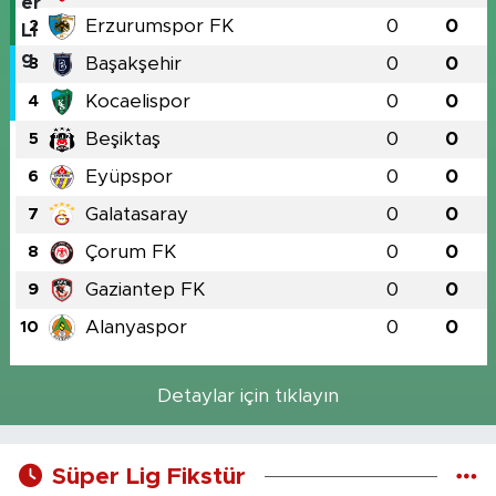
Erzurumspor FK
0
0
2
Başakşehir
0
0
3
Kocaelispor
0
0
4
Beşiktaş
0
0
5
Eyüpspor
0
0
6
Galatasaray
0
0
7
Çorum FK
0
0
8
Gaziantep FK
0
0
9
Alanyaspor
0
0
10
Detaylar için tıklayın
Süper Lig Fikstür