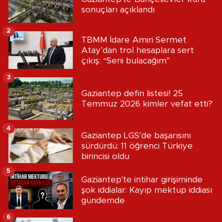
sonuçları açıklandı
2
TBMM İdare Amiri Sermet
Atay’dan trol hesaplara sert
çıkış: “Seni bulacağım”
3
Gaziantep defin listesi! 25
Temmuz 2026 kimler vefat etti?
4
Gaziantep LGS’de başarısını
sürdürdü: 11 öğrenci Türkiye
birincisi oldu
5
Gaziantep'te intihar girişiminde
şok iddialar: Kayıp mektup iddiası
gündemde
6