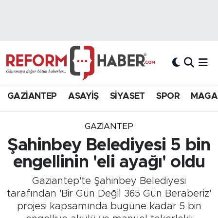
Nöbetçi Eczaneler
Hava Durumu
Trafik Durumu
GAZİANTEP
ASAYİŞ
SİYASET
SPOR
MAGA
Süper Lig Puan Durumu ve Fikstür
GAZIANTEP
Tüm Manşetler
Şahinbey Belediyesi 5 bin
engellinin 'eli ayağı' oldu
Son Dakika Haberleri
Gaziantep'te Şahinbey Belediyesi
Haber Arşivi
tarafından 'Bir Gün Değil 365 Gün Beraberiz'
projesi kapsamında bugüne kadar 5 bin