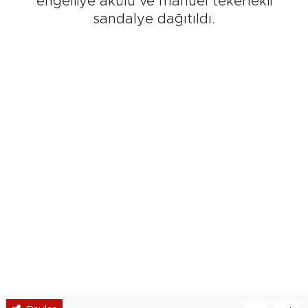
engelliye akülü ve manuel tekerlekli
sandalye dağıtıldı.