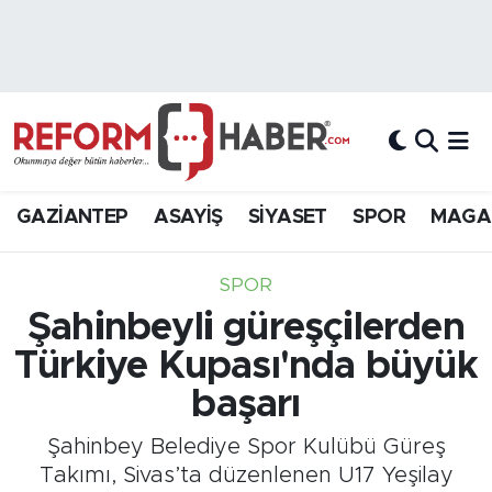
Nöbetçi Eczaneler
Hava Durumu
Trafik Durumu
GAZİANTEP
ASAYİŞ
SİYASET
SPOR
MAGA
Süper Lig Puan Durumu ve Fikstür
SPOR
Tüm Manşetler
Şahinbeyli güreşçilerden
Türkiye Kupası'nda büyük
Son Dakika Haberleri
başarı
Haber Arşivi
Şahinbey Belediye Spor Kulübü Güreş
Takımı, Sivas’ta düzenlenen U17 Yeşilay