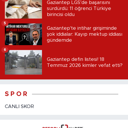
Gaziantep LGS’de başarısını
sürdürdü: 11 öğrenci Türkiye
birincisi oldu
5
Gaziantep'te intihar girişiminde
şok iddialar: Kayıp mektup iddiası
gündemde
6
Gaziantep defin listesi! 18
Temmuz 2026 kimler vefat etti?
S P O R
CANLI SKOR