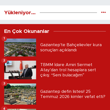
Yükleniyor...
En Çok Okunanlar
1
Gaziantep'te Bahçelievler kura
sonuçları açıklandı
2
TBMM İdare Amiri Sermet
Atay’dan trol hesaplara sert
çıkış: “Seni bulacağım”
3
Gaziantep defin listesi! 25
Temmuz 2026 kimler vefat etti?
4