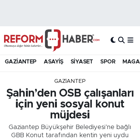
Nöbetçi Eczaneler
Hava Durumu
Trafik Durumu
GAZİANTEP
ASAYİŞ
SİYASET
SPOR
MAGA
Süper Lig Puan Durumu ve Fikstür
GAZIANTEP
Tüm Manşetler
Şahin’den OSB çalışanları
için yeni sosyal konut
Son Dakika Haberleri
müjdesi
Haber Arşivi
Gaziantep Büyükşehir Belediyesi’ne bağlı
GBB Konut tarafından kentin yeni uydu