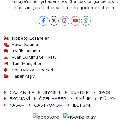
Türkiye'nin en iyi haber sitesi. Son dakika, güncel, spor,
magazin, yerel haber ve tüm kategorilerde haberler.
Nöbetçi Eczaneler
Hava Durumu
Trafik Durumu
Puan Durumu ve Fikstür
Tüm Manşetler
Son Dakika Haberleri
Haber Arşivi
GAZİANTEP
SİYASET
GÜNDEM
SPOR
EKONOMİ
ÖZEL HABER
SAĞLIK
DÜNYA
YAŞAM
GASTRONOMİ
İLETİŞİM