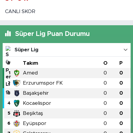
CANLI SKOR
Süper Lig Puan Durumu
Süper Lig
#
Takım
O
P
Amed
0
0
1
Erzurumspor FK
0
0
2
Başakşehir
0
0
3
Kocaelispor
0
0
4
Beşiktaş
0
0
5
Eyüpspor
0
0
6