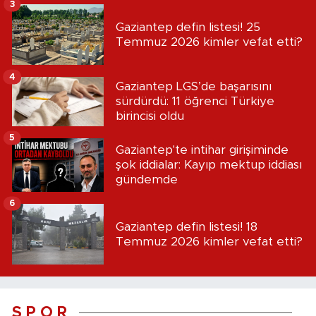
3
Gaziantep defin listesi! 25
Temmuz 2026 kimler vefat etti?
4
Gaziantep LGS’de başarısını
sürdürdü: 11 öğrenci Türkiye
birincisi oldu
5
Gaziantep'te intihar girişiminde
şok iddialar: Kayıp mektup iddiası
gündemde
6
Gaziantep defin listesi! 18
Temmuz 2026 kimler vefat etti?
S P O R