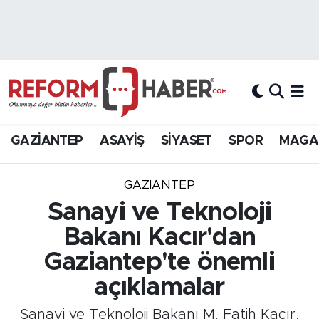
Nöbetçi Eczaneler
Hava Durumu
Trafik Durumu
GAZİANTEP
ASAYİŞ
SİYASET
SPOR
MAGA
Süper Lig Puan Durumu ve Fikstür
GAZIANTEP
Tüm Manşetler
Sanayi ve Teknoloji
Bakanı Kacır'dan
Son Dakika Haberleri
Gaziantep'te önemli
Haber Arşivi
açıklamalar
Sanayi ve Teknoloji Bakanı M. Fatih Kacır,