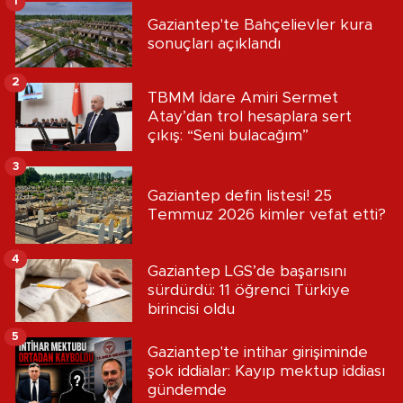
1
Gaziantep'te Bahçelievler kura
sonuçları açıklandı
2
TBMM İdare Amiri Sermet
Atay’dan trol hesaplara sert
çıkış: “Seni bulacağım”
3
Gaziantep defin listesi! 25
Temmuz 2026 kimler vefat etti?
4
Gaziantep LGS’de başarısını
sürdürdü: 11 öğrenci Türkiye
birincisi oldu
5
Gaziantep'te intihar girişiminde
şok iddialar: Kayıp mektup iddiası
gündemde