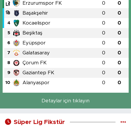
Erzurumspor FK
0
0
2
Başakşehir
0
0
3
Kocaelispor
0
0
4
Beşiktaş
0
0
5
Eyüpspor
0
0
6
Galatasaray
0
0
7
Çorum FK
0
0
8
Gaziantep FK
0
0
9
Alanyaspor
0
0
10
Detaylar için tıklayın
Süper Lig Fikstür