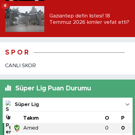
6
Gaziantep defin listesi! 18
Temmuz 2026 kimler vefat etti?
S P O R
CANLI SKOR
Süper Lig Puan Durumu
Süper Lig
#
Takım
O
P
Amed
0
0
1