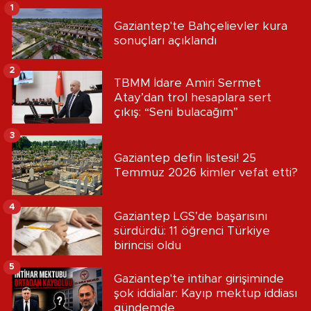
1
Gaziantep'te Bahçelievler kura
sonuçları açıklandı
2
TBMM İdare Amiri Sermet
Atay’dan trol hesaplara sert
çıkış: “Seni bulacağım”
3
Gaziantep defin listesi! 25
Temmuz 2026 kimler vefat etti?
4
Gaziantep LGS’de başarısını
sürdürdü: 11 öğrenci Türkiye
birincisi oldu
5
Gaziantep'te intihar girişiminde
şok iddialar: Kayıp mektup iddiası
gündemde