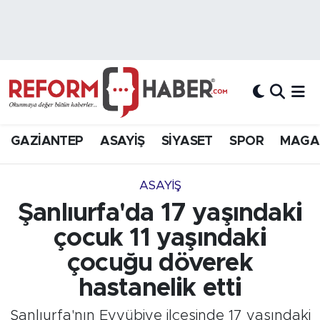
Nöbetçi Eczaneler
Hava Durumu
Trafik Durumu
GAZİANTEP
ASAYİŞ
SİYASET
SPOR
MAGA
Süper Lig Puan Durumu ve Fikstür
ASAYİŞ
Tüm Manşetler
Şanlıurfa'da 17 yaşındaki
çocuk 11 yaşındaki
Son Dakika Haberleri
çocuğu döverek
Haber Arşivi
hastanelik etti
Şanlıurfa'nın Eyyübiye ilçesinde 17 yaşındaki