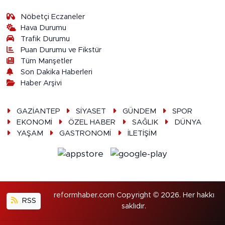
Nöbetçi Eczaneler
Hava Durumu
Trafik Durumu
Puan Durumu ve Fikstür
Tüm Manşetler
Son Dakika Haberleri
Haber Arşivi
GAZİANTEP
SİYASET
GÜNDEM
SPOR
EKONOMİ
ÖZEL HABER
SAĞLIK
DÜNYA
YAŞAM
GASTRONOMİ
İLETİŞİM
reformhaber.com Copyright © 2026. Her hakkı
RSS
saklıdır.