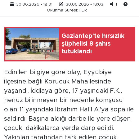
30.06.2026 - 18:01
30.06.2026 - 18:03
1
Okunma Süresi: 1 Dk
Gaziantep'te hırsızlık
şüphelisi 8 şahıs
tutuklandı
Edinilen bilgiye göre olay, Eyyübiye
ilçesine bağlı Korucuk Mahallesinde
yaşandı. İddiaya göre, 17 yaşındaki F.K.,
henüz bilinmeyen bir nedenle komşusu
olan 11 yaşındaki İbrahim Halil A.'ya sopa ile
saldırdı. Başına aldığı darbe ile yere düşen
çocuk, dakikalarca yerde darp edildi.
Yakınları tarafından fark edilen çocuk,