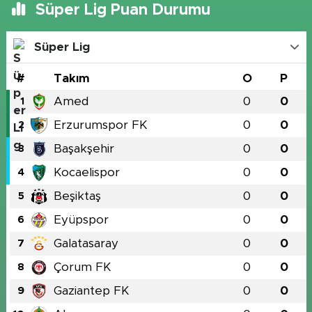
Süper Lig Puan Durumu
Süper Lig
#
Takım
O
P
Amed
0
0
1
Erzurumspor FK
0
0
2
Başakşehir
0
0
3
Kocaelispor
0
0
4
Beşiktaş
0
0
5
Eyüpspor
0
0
6
Galatasaray
0
0
7
Çorum FK
0
0
8
Gaziantep FK
0
0
9