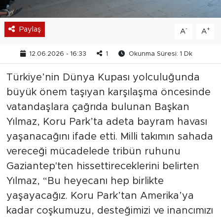
Paylaş
-
+
A
A
12.06.2026 - 16:33
1
Okunma Süresi: 1 Dk
Türkiye’nin Dünya Kupası yolculuğunda
büyük önem taşıyan karşılaşma öncesinde
vatandaşlara çağrıda bulunan Başkan
Yılmaz, Koru Park’ta adeta bayram havası
yaşanacağını ifade etti. Milli takımın sahada
vereceği mücadelede tribün ruhunu
Gaziantep'ten hissettireceklerini belirten
Yılmaz, “Bu heyecanı hep birlikte
yaşayacağız. Koru Park’tan Amerika’ya
kadar coşkumuzu, desteğimizi ve inancımızı