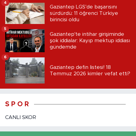
4
Gaziantep LGS’de başarısını
sürdürdü: 11 öğrenci Türkiye
birincisi oldu
5
Gaziantep'te intihar girişiminde
şok iddialar: Kayıp mektup iddiası
gündemde
6
Gaziantep defin listesi! 18
Temmuz 2026 kimler vefat etti?
S P O R
CANLI SKOR