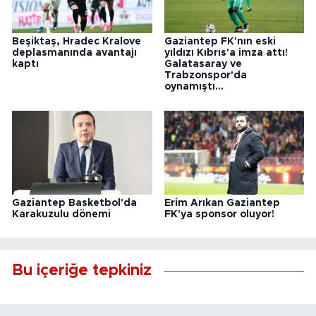
Beşiktaş, Hradec Kralove
Gaziantep FK'nın eski
deplasmanında avantajı
yıldızı Kıbrıs'a imza attı!
kaptı
Galatasaray ve
Trabzonspor'da
oynamıştı...
Gaziantep Basketbol'da
Erim Arıkan Gaziantep
Karakuzulu dönemi
FK'ya sponsor oluyor!
Bu içeriğe tepkiniz