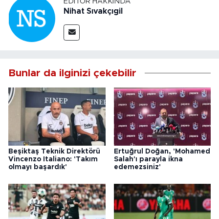
EDITÖR HAKKINDA
Nihat Sıvakçıgil
Bunlar da ilginizi çekebilir
Beşiktaş Teknik Direktörü
Ertuğrul Doğan, 'Mohamed
Vincenzo Italiano: 'Takım
Salah'ı parayla ikna
olmayı başardık'
edemezsiniz'