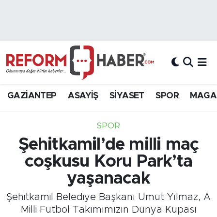
Nöbetçi Eczaneler
Hava Durumu
Trafik Durumu
GAZİANTEP
ASAYİŞ
SİYASET
SPOR
MAGA
Süper Lig Puan Durumu ve Fikstür
SPOR
Tüm Manşetler
Şehitkamil’de milli maç
coşkusu Koru Park’ta
Son Dakika Haberleri
yaşanacak
Haber Arşivi
Şehitkamil Belediye Başkanı Umut Yılmaz, A
Milli Futbol Takımımızın Dünya Kupası