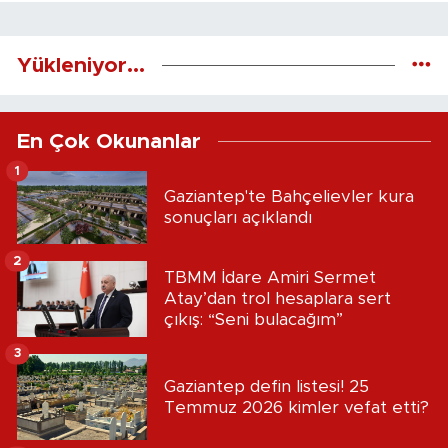
Yükleniyor...
En Çok Okunanlar
1
Gaziantep'te Bahçelievler kura
sonuçları açıklandı
2
TBMM İdare Amiri Sermet
Atay’dan trol hesaplara sert
çıkış: “Seni bulacağım”
3
Gaziantep defin listesi! 25
Temmuz 2026 kimler vefat etti?