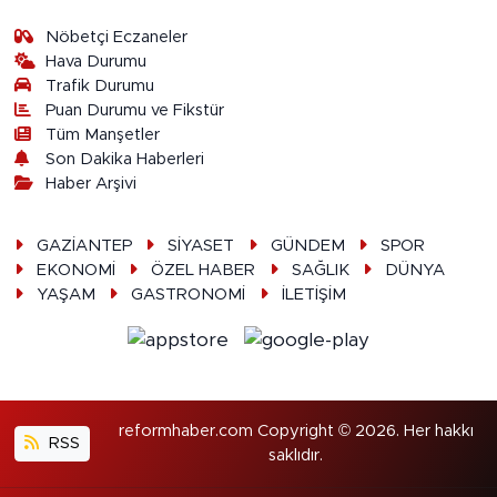
Nöbetçi Eczaneler
Hava Durumu
Trafik Durumu
Puan Durumu ve Fikstür
Tüm Manşetler
Son Dakika Haberleri
Haber Arşivi
GAZİANTEP
SİYASET
GÜNDEM
SPOR
EKONOMİ
ÖZEL HABER
SAĞLIK
DÜNYA
YAŞAM
GASTRONOMİ
İLETİŞİM
reformhaber.com Copyright © 2026. Her hakkı
RSS
saklıdır.