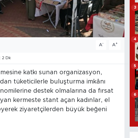
3
4
-
+
A
A
 2 Dk
5
lmesine katkı sunan organizasyon,
udan tüketicilerle buluşturma imkânı
omilerine destek olmalarına da fırsat
6
ayan kermeste stant açan kadınlar, el
eyerek ziyaretçilerden büyük beğeni