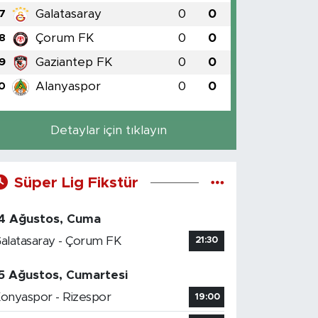
Galatasaray
0
0
7
Çorum FK
0
0
8
Gaziantep FK
0
0
9
Alanyaspor
0
0
0
Detaylar için tıklayın
Süper Lig Fikstür
4 Ağustos, Cuma
alatasaray - Çorum FK
21:30
5 Ağustos, Cumartesi
onyaspor - Rizespor
19:00