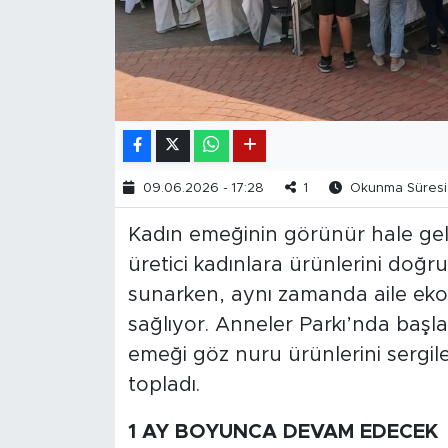
09.06.2026 - 17:28
1
Okunma Süresi:
Kadın emeğinin görünür hale ge
üretici kadınlara ürünlerini doğr
sunarken, aynı zamanda aile ekon
sağlıyor. Anneler Parkı’nda başl
emeği göz nuru ürünlerini sergil
topladı.
1 AY BOYUNCA DEVAM EDECEK