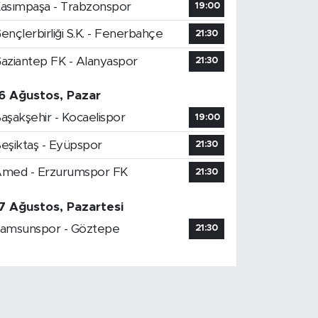
asımpaşa - Trabzonspor
19:00
ençlerbirliği S.K. - Fenerbahçe
21:30
aziantep FK - Alanyaspor
21:30
6 Ağustos, Pazar
aşakşehir - Kocaelispor
19:00
eşiktaş - Eyüpspor
21:30
med - Erzurumspor FK
21:30
7 Ağustos, Pazartesi
amsunspor - Göztepe
21:30