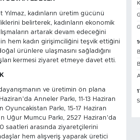
K
t Yılmaz, kadınların üretim gücünü
G
lerini belirterek, kadınların ekonomik
G
alışmaların artarak devam edeceğini
in hem kadın girişimciliğini teşvik ettiğini
1
doğal ürünlere ulaşmasını sağladığını
B
arı kermesi ziyaret etmeye davet etti.
B
K
A
dayanışmanın ve üretimin ön plana
1
1 Haziran’da Anneler Parkı, 11-13 Haziran
S
ran Oyuncakistan Parkı, 15-17 Haziran
an Uğur Mumcu Parkı, 2527 Haziran’da
saatleri arasında ziyaretçilerini
aşlar hem alışveriş yaparak üretici