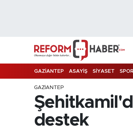
Nöbetçi Eczaneler
Hava Durumu
Trafik Durumu
Süper Lig Puan Durumu ve Fikstür
GAZİANTEP
ASAYİŞ
SİYASET
SPO
Tüm Manşetler
GAZIANTEP
Şehitkamil'
Son Dakika Haberleri
Haber Arşivi
destek