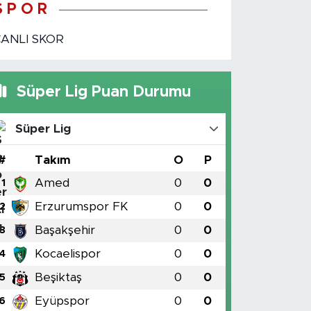
S P O R
CANLI SKOR
Süper Lig Puan Durumu
Süper Lig
#
Takım
O
P
Amed
0
0
1
Erzurumspor FK
0
0
2
Başakşehir
0
0
3
Kocaelispor
0
0
4
Beşiktaş
0
0
5
Eyüpspor
0
0
6