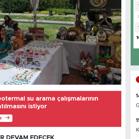
1
1
jeotermal su arama çalışmalarının
G
tılmasını istiyor
le
1
K
ER DEVAM EDECEK