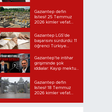
“Seni bulacağım”
Gaziantep defin
listesi! 25 Temmuz
2026 kimler vefat
etti?
Gaziantep LGS’de
başarısını sürdürdü: 11
öğrenci Türkiye
birincisi oldu
Gaziantep'te intihar
girişiminde şok
iddialar: Kayıp mektup
iddiası gündemde
Gaziantep defin
listesi! 18 Temmuz
2026 kimler vefat
etti?