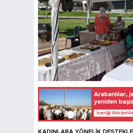
Arabanlılar, 
yeniden başla
İçeriği Görüntü
KADINLARA YÖNELİK DESTEKL