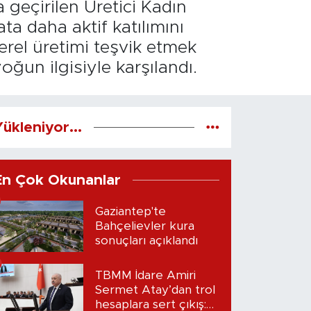
 geçirilen Üretici Kadın
ta daha aktif katılımını
rel üretimi teşvik etmek
ğun ilgisiyle karşılandı.
ükleniyor...
En Çok Okunanlar
Gaziantep'te
Bahçelievler kura
sonuçları açıklandı
TBMM İdare Amiri
Sermet Atay’dan trol
hesaplara sert çıkış: