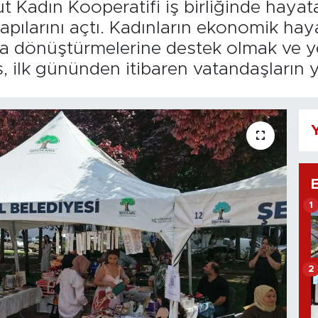
t Kadın Kooperatifi iş birliğinde hayata
pılarını açtı. Kadınların ekonomik haya
a dönüştürmelerine destek olmak ve ye
ilk gününden itibaren vatandaşların yo
Y
1
2