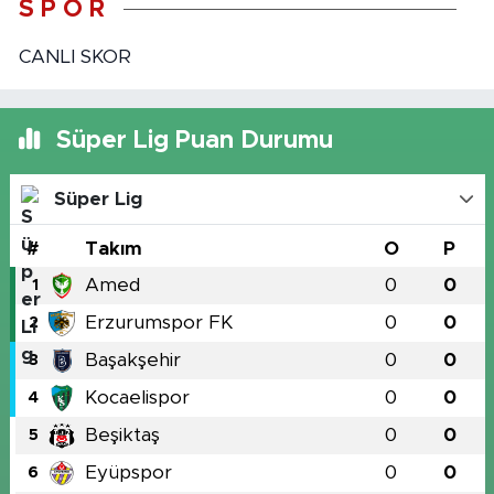
S P O R
CANLI SKOR
Süper Lig Puan Durumu
Süper Lig
#
Takım
O
P
Amed
0
0
1
Erzurumspor FK
0
0
2
Başakşehir
0
0
3
Kocaelispor
0
0
4
Beşiktaş
0
0
5
Eyüpspor
0
0
6