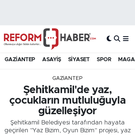
Nöbetçi Eczaneler
Hava Durumu
Trafik Durumu
GAZİANTEP
ASAYİŞ
SİYASET
SPOR
MAGA
Süper Lig Puan Durumu ve Fikstür
GAZIANTEP
Tüm Manşetler
Şehitkamil'de yaz,
çocukların mutluluğuyla
Son Dakika Haberleri
güzelleşiyor
Haber Arşivi
Şehitkamil Belediyesi tarafından hayata
geçirilen "Yaz Bizim, Oyun Bizim" projesi, yaz