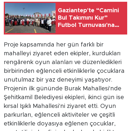
Gaziantep'te “Camini
Bul Takımını Kur”
Futbol Turnuvası'na
katılan tüm
öğrencilere bisiklet
Proje kapsamında her gün farklı bir
hediye edildi
mahalleyi ziyaret eden ekipler, kurdukları
rengârenk oyun alanları ve düzenledikleri
birbirinden eğlenceli etkinliklerle çocuklara
unutulmaz bir yaz deneyimi yaşatıyor.
Projenin ilk gününde Burak Mahallesi'nde
Şehitkamil Belediyesi ekipleri, ikinci gün ise
kırsal Işıklı Mahallesi'ni ziyaret etti. Oyun
parkurları, eğlenceli aktiviteler ve çeşitli
etkinliklerle doyasıya eğlenen çocuklar,