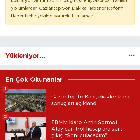
bulunuyor ve tüm sorumluluğu üstleniyorsunuz. Yazılan
yorumlardan Gaziantep Son Dakika Haberler Reform
Haber hiçbir şekilde sorumlu tutulamaz.
Yükleniyor...
En Çok Okunanlar
1
Gaziantep'te Bahçelievler kura
sonuçları açıklandı
2
TBMM İdare Amiri Sermet
Atay’dan trol hesaplara sert
çıkış: “Seni bulacağım”