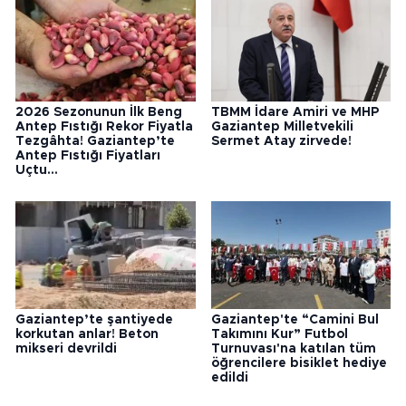
2026 Sezonunun İlk Beng
TBMM İdare Amiri ve MHP
Antep Fıstığı Rekor Fiyatla
Gaziantep Milletvekili
Tezgâhta! Gaziantep’te
Sermet Atay zirvede!
Antep Fıstığı Fiyatları
Uçtu...
Gaziantep’te şantiyede
Gaziantep'te “Camini Bul
korkutan anlar! Beton
Takımını Kur” Futbol
mikseri devrildi
Turnuvası'na katılan tüm
öğrencilere bisiklet hediye
edildi