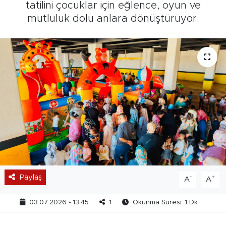
tatilini çocuklar için eğlence, oyun ve
mutluluk dolu anlara dönüştürüyor.
Paylaş
-
+
A
A
03.07.2026 - 13:45
1
Okunma Süresi: 1 Dk