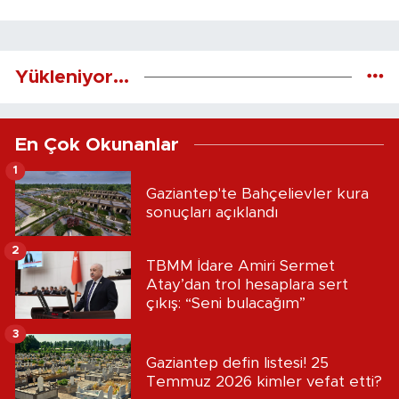
Yükleniyor...
En Çok Okunanlar
1
Gaziantep'te Bahçelievler kura
sonuçları açıklandı
2
TBMM İdare Amiri Sermet
Atay’dan trol hesaplara sert
çıkış: “Seni bulacağım”
3
Gaziantep defin listesi! 25
Temmuz 2026 kimler vefat etti?