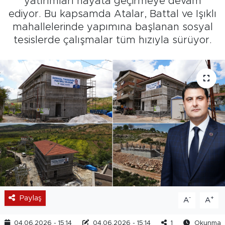
yatırımları hayata geçirmeye devam
ediyor. Bu kapsamda Atalar, Battal ve Işıklı
mahallelerinde yapımına başlanan sosyal
tesislerde çalışmalar tüm hızıyla sürüyor.
Paylaş
-
+
A
A
04.06.2026 - 15:14
04.06.2026 - 15:14
1
Okunma