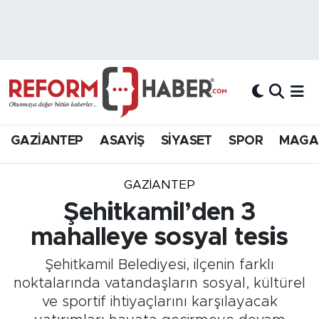
Nöbetçi Eczaneler
Hava Durumu
Trafik Durumu
GAZİANTEP
ASAYİŞ
SİYASET
SPOR
MAGA
Süper Lig Puan Durumu ve Fikstür
GAZIANTEP
Tüm Manşetler
Şehitkamil’den 3
mahalleye sosyal tesis
Son Dakika Haberleri
Şehitkamil Belediyesi, ilçenin farklı
Haber Arşivi
noktalarında vatandaşların sosyal, kültürel
ve sportif ihtiyaçlarını karşılayacak