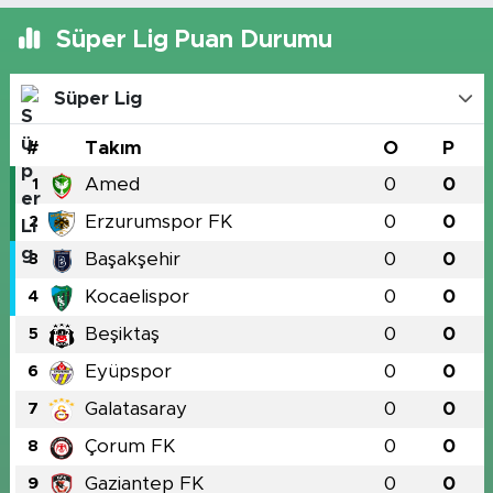
Süper Lig Puan Durumu
Süper Lig
#
Takım
O
P
Amed
0
0
1
Erzurumspor FK
0
0
2
Başakşehir
0
0
3
Kocaelispor
0
0
4
Beşiktaş
0
0
5
Eyüpspor
0
0
6
Galatasaray
0
0
7
Çorum FK
0
0
8
Gaziantep FK
0
0
9