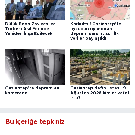
Dülük Baba Zaviyesi ve
Korkuttu! Gaziantep'te
Türbesi Asıl Yerinde
uykudan uyandıran
Yeniden İnşa Edilecek
deprem sarsıntısı... İlk
veriler paylaşıldı
Gaziantep'te deprem anı
Gaziantep defin listesi! 9
kamerada
Ağustos 2026 kimler vefat
etti?
Bu içeriğe tepkiniz