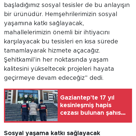
başladığımız sosyal tesisler de bu anlayışın
bir ürünüdür. Hemşehrilerimizin sosyal
yaşamına katkı sağlayacak,
mahallelerimizin önemli bir ihtiyacını
karşılayacak bu tesisleri en kısa sürede
tamamlayarak hizmete açacağız.
Şehitkamil’in her noktasında yaşam
kalitesini yükseltecek projeleri hayata
geçirmeye devam edeceğiz” dedi.
Gaziantep'te 17 yıl
kesinleşmiş hapis
cezası bulunan şahıs
JASAT’tan kaçamadı
Sosyal yaşama katkı sağlayacak