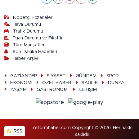
Nöbetçi Eczaneler
Hava Durumu
Trafik Durumu
Puan Durumu ve Fikstür
Tüm Manşetler
Son Dakika Haberleri
Haber Arşivi
GAZİANTEP
SİYASET
GÜNDEM
SPOR
EKONOMİ
ÖZEL HABER
SAĞLIK
DÜNYA
YAŞAM
GASTRONOMİ
İLETİŞİM
reformhaber.com Copyright © 2026. Her hakkı
RSS
saklıdır.