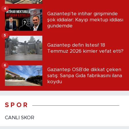
4
Gaziantep'te intihar girişiminde
şok iddialar: Kayıp mektup iddiası
gündemde
5
Gaziantep defin listesi! 18
Temmuz 2026 kimler vefat etti?
6
Gaziantep OSB'de dikkat çeken
satış: Sanpa Gıda fabrikasını ilana
koydu
S P O R
CANLI SKOR