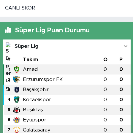
CANLI SKOR
Süper Lig Puan Durumu
Süper Lig
#
Takım
O
P
Amed
0
0
1
Erzurumspor FK
0
0
2
Başakşehir
0
0
3
Kocaelispor
0
0
4
Beşiktaş
0
0
5
Eyüpspor
0
0
6
Galatasaray
0
0
7