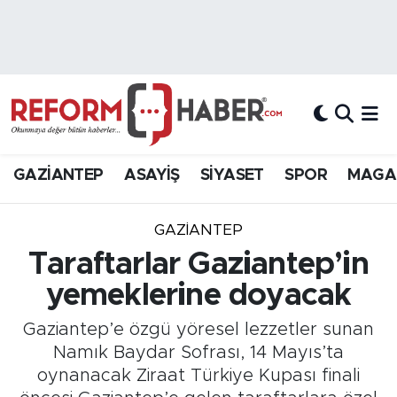
Nöbetçi Eczaneler
Hava Durumu
Trafik Durumu
GAZİANTEP
ASAYİŞ
SİYASET
SPOR
MAGA
Süper Lig Puan Durumu ve Fikstür
GAZIANTEP
Tüm Manşetler
Taraftarlar Gaziantep’in
yemeklerine doyacak
Son Dakika Haberleri
Gaziantep’e özgü yöresel lezzetler sunan
Haber Arşivi
Namık Baydar Sofrası, 14 Mayıs’ta
oynanacak Ziraat Türkiye Kupası finali