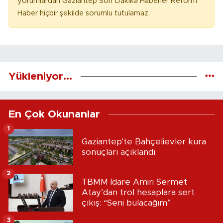
yorumlardan Gaziantep Son Dakika Haberler Reform
Haber hiçbir şekilde sorumlu tutulamaz.
Yükleniyor...
En Çok Okunanlar
1
Gaziantep'te Bahçelievler kura
sonuçları açıklandı
2
TBMM İdare Amiri Sermet
Atay’dan trol hesaplara sert
çıkış: “Seni bulacağım”
3