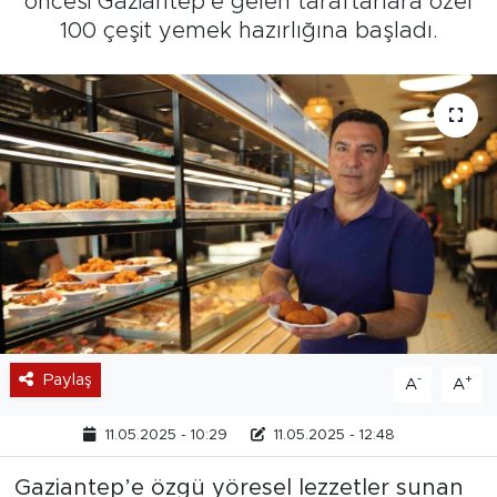
öncesi Gaziantep’e gelen taraftarlara özel
100 çeşit yemek hazırlığına başladı.
Paylaş
-
+
A
A
11.05.2025 - 10:29
11.05.2025 - 12:48
Gaziantep’e özgü yöresel lezzetler sunan