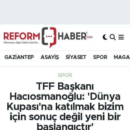
Nöbetçi Eczaneler
Hava Durumu
Trafik Durumu
GAZİANTEP
ASAYİŞ
SİYASET
SPOR
MAGA
Süper Lig Puan Durumu ve Fikstür
SPOR
Tüm Manşetler
TFF Başkanı
Hacıosmanoğlu: 'Dünya
Son Dakika Haberleri
Kupası'na katılmak bizim
Haber Arşivi
için sonuç değil yeni bir
başlangıçtır'