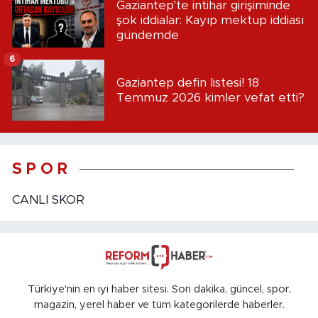
Gaziantep'te intihar girişiminde
şok iddialar: Kayıp mektup iddiası
gündemde
6
Gaziantep defin listesi! 18
Temmuz 2026 kimler vefat etti?
S P O R
CANLI SKOR
Türkiye'nin en iyi haber sitesi. Son dakika, güncel, spor,
magazin, yerel haber ve tüm kategorilerde haberler.