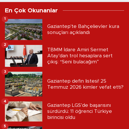
En Çok Okunanlar
1
Gaziantep'te Bahçelievler kura
sonuçları açıklandı
2
TBMM İdare Amiri Sermet
Atay’dan trol hesaplara sert
çıkış: “Seni bulacağım”
3
Gaziantep defin listesi! 25
Temmuz 2026 kimler vefat etti?
4
Gaziantep LGS’de başarısını
sürdürdü: 11 öğrenci Türkiye
birincisi oldu
5