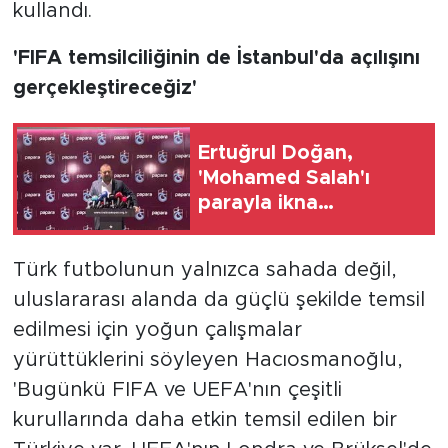
kullandı.
'FIFA temsilciliğinin de İstanbul'da açılışını
gerçekleştireceğiz'
Ertuğrul Doğan,
'Mohamed Salah'ı
parayla ikna
edemezsiniz'
Türk futbolunun yalnızca sahada değil,
uluslararası alanda da güçlü şekilde temsil
edilmesi için yoğun çalışmalar
yürüttüklerini söyleyen Hacıosmanoğlu,
'Bugünkü FIFA ve UEFA'nın çeşitli
kurullarında daha etkin temsil edilen bir