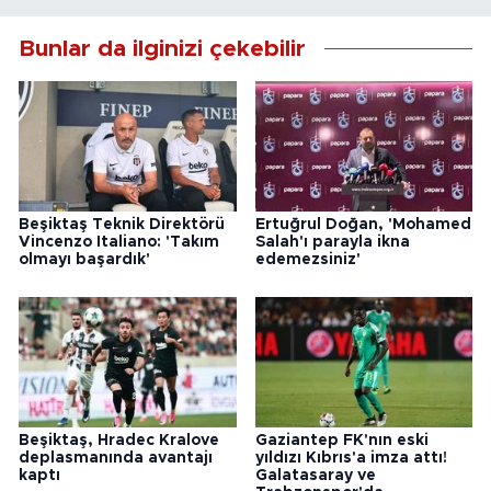
Bunlar da ilginizi çekebilir
Beşiktaş Teknik Direktörü
Ertuğrul Doğan, 'Mohamed
Vincenzo Italiano: 'Takım
Salah'ı parayla ikna
olmayı başardık'
edemezsiniz'
Beşiktaş, Hradec Kralove
Gaziantep FK'nın eski
deplasmanında avantajı
yıldızı Kıbrıs'a imza attı!
kaptı
Galatasaray ve