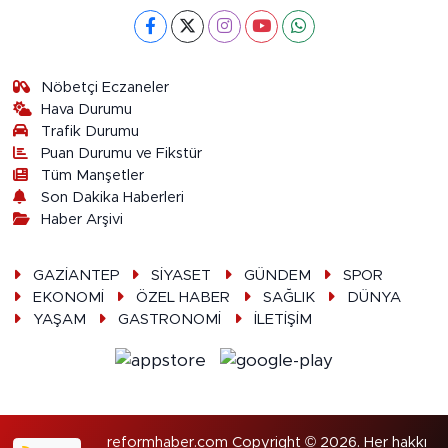
Nöbetçi Eczaneler
Hava Durumu
Trafik Durumu
Puan Durumu ve Fikstür
Tüm Manşetler
Son Dakika Haberleri
Haber Arşivi
GAZİANTEP
SİYASET
GÜNDEM
SPOR
EKONOMİ
ÖZEL HABER
SAĞLIK
DÜNYA
YAŞAM
GASTRONOMİ
İLETİŞİM
reformhaber.com Copyright © 2026. Her hakkı