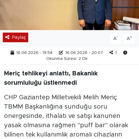
Paylaş
-
+
A
A
16.06.2026 - 19:54
16.06.2026 - 20:07
1
Okunma Süresi: 2 Dk
Meriç tehlikeyi anlattı, Bakanlık
sorumluluğu üstlenmedi
CHP Gaziantep Milletvekili Melih Meriç
TBMM Başkanlığına sunduğu soru
önergesinde, ithalatı ve satışı kanunen
yasak olmasına rağmen "puff bar" olarak
bilinen tek kullanımlık aromalı cihazların