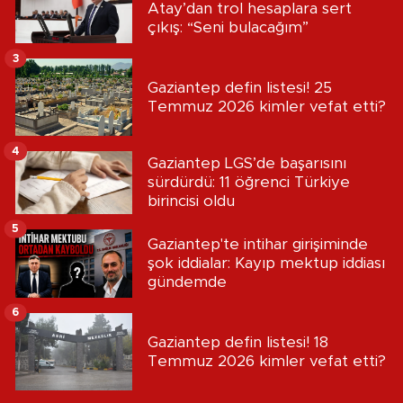
Atay’dan trol hesaplara sert
çıkış: “Seni bulacağım”
3
Gaziantep defin listesi! 25
Temmuz 2026 kimler vefat etti?
4
Gaziantep LGS’de başarısını
sürdürdü: 11 öğrenci Türkiye
birincisi oldu
5
Gaziantep'te intihar girişiminde
şok iddialar: Kayıp mektup iddiası
gündemde
6
Gaziantep defin listesi! 18
Temmuz 2026 kimler vefat etti?