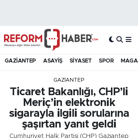
Nöbetçi Eczaneler
Hava Durumu
Trafik Durumu
GAZİANTEP
ASAYİŞ
SİYASET
SPOR
MAGA
Süper Lig Puan Durumu ve Fikstür
GAZIANTEP
Tüm Manşetler
Ticaret Bakanlığı, CHP’li
Meriç’in elektronik
Son Dakika Haberleri
sigarayla ilgili sorularına
Haber Arşivi
şaşırtan yanıt geldi
Cumhuriyet Halk Partisi (CHP) Gaziantep