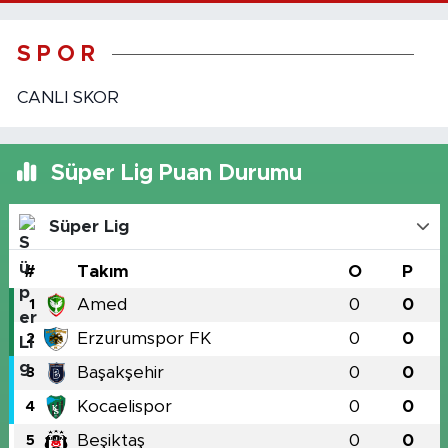
S P O R
CANLI SKOR
Süper Lig Puan Durumu
Süper Lig
#
Takım
O
P
Amed
0
0
1
Erzurumspor FK
0
0
2
Başakşehir
0
0
3
Kocaelispor
0
0
4
Beşiktaş
0
0
5