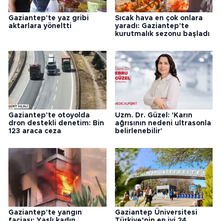
Gaziantep'te yaz gribi
Sıcak hava en çok onlara
aktarlara yöneltti
yaradı: Gaziantep'te
kurutmalık sezonu başladı
Gaziantep'te otoyolda
Uzm. Dr. Güzel: 'Karın
dron destekli denetim: Bin
ağrısının nedeni ultrasonla
123 araca ceza
belirlenebilir'
Gaziantep'te yangın
Gaziantep Üniversitesi
faciası: Yaşlı kadın
Türkiye’nin en iyi 24