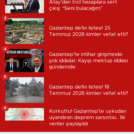
Atay’dan trol hesaplara sert
çıkış: “Seni bulacağım”
3
Gaziantep defin listesi! 25
Temmuz 2026 kimler vefat etti?
4
Gaziantep'te intihar girişiminde
şok iddialar: Kayıp mektup iddiası
gündemde
5
Gaziantep defin listesi! 18
Temmuz 2026 kimler vefat etti?
6
Korkuttu! Gaziantep'te uykudan
uyandıran deprem sarsıntısı... İlk
veriler paylaşıldı