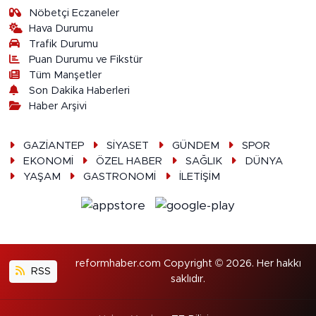
Nöbetçi Eczaneler
Hava Durumu
Trafik Durumu
Puan Durumu ve Fikstür
Tüm Manşetler
Son Dakika Haberleri
Haber Arşivi
GAZİANTEP
SİYASET
GÜNDEM
SPOR
EKONOMİ
ÖZEL HABER
SAĞLIK
DÜNYA
YAŞAM
GASTRONOMİ
İLETİŞİM
reformhaber.com Copyright © 2026. Her hakkı
RSS
saklıdır.