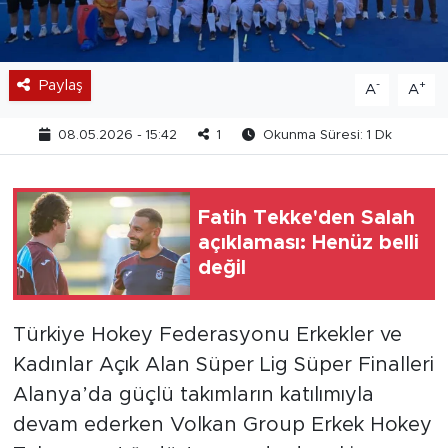
Paylaş
-
+
A
A
08.05.2026 - 15:42
1
Okunma Süresi: 1 Dk
Fatih Tekke'den Salah
açıklaması: Henüz belli
değil
Türkiye Hokey Federasyonu Erkekler ve
Kadınlar Açık Alan Süper Lig Süper Finalleri
Alanya’da güçlü takımların katılımıyla
devam ederken Volkan Group Erkek Hokey