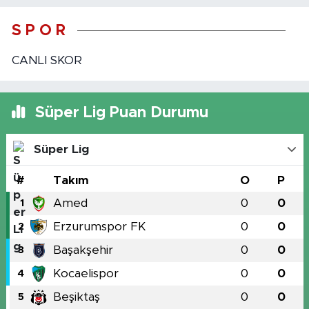
S P O R
CANLI SKOR
Süper Lig Puan Durumu
Süper Lig
#
Takım
O
P
Amed
0
0
1
Erzurumspor FK
0
0
2
Başakşehir
0
0
3
Kocaelispor
0
0
4
Beşiktaş
0
0
5