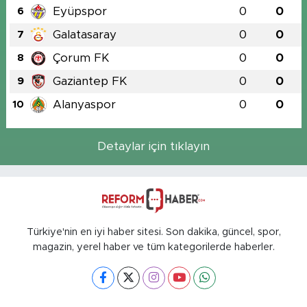
Eyüpspor
0
0
6
Galatasaray
0
0
7
Çorum FK
0
0
8
Gaziantep FK
0
0
9
Alanyaspor
0
0
10
Detaylar için tıklayın
Türkiye'nin en iyi haber sitesi. Son dakika, güncel, spor,
magazin, yerel haber ve tüm kategorilerde haberler.