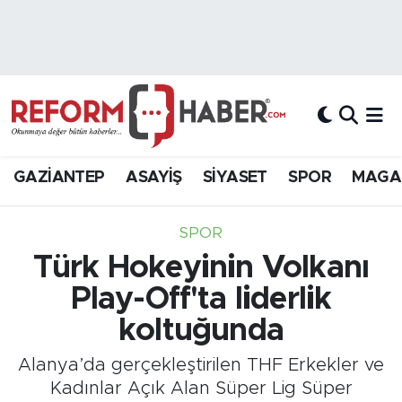
Nöbetçi Eczaneler
Hava Durumu
Trafik Durumu
GAZİANTEP
ASAYİŞ
SİYASET
SPOR
MAGA
Süper Lig Puan Durumu ve Fikstür
SPOR
Tüm Manşetler
Türk Hokeyinin Volkanı
Play-Off'ta liderlik
Son Dakika Haberleri
koltuğunda
Haber Arşivi
Alanya’da gerçekleştirilen THF Erkekler ve
Kadınlar Açık Alan Süper Lig Süper