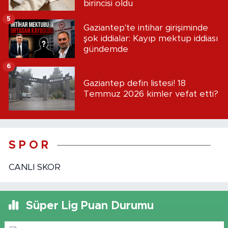
birincisi oldu
5
Gaziantep'te intihar girişiminde
şok iddialar: Kayıp mektup iddiası
gündemde
6
Gaziantep defin listesi! 18
Temmuz 2026 kimler vefat etti?
S P O R
CANLI SKOR
Süper Lig Puan Durumu