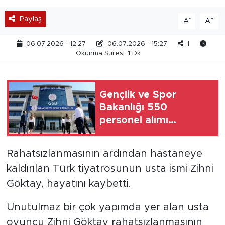
Paylaş
-
+
A
A
06.07.2026 - 12:27
06.07.2026 - 15:27
1
Okunma Süresi: 1 Dk
Gençlik ve Spor
Bakanlığı 550
personel alımı
yapacak! Başvuru
şartları ve tarihleri belli
Rahatsızlanmasının ardından hastaneye
oldu
kaldırılan Türk tiyatrosunun usta ismi Zihni
Göktay, hayatını kaybetti.
Unutulmaz bir çok yapımda yer alan usta
oyuncu Zihni Göktay rahatsızlanmasının