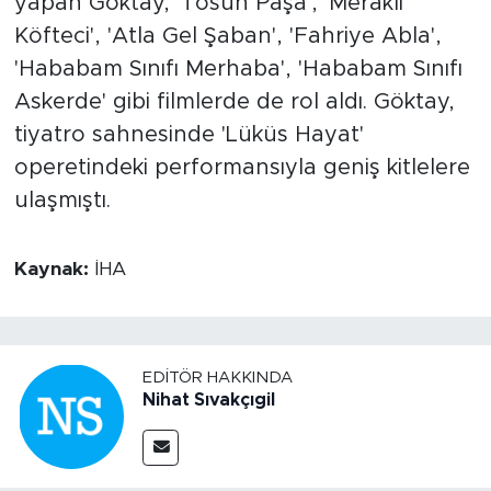
yapan Göktay, 'Tosun Paşa', 'Meraklı
Köfteci', 'Atla Gel Şaban', 'Fahriye Abla',
'Hababam Sınıfı Merhaba', 'Hababam Sınıfı
Askerde' gibi filmlerde de rol aldı. Göktay,
tiyatro sahnesinde 'Lüküs Hayat'
operetindeki performansıyla geniş kitlelere
ulaşmıştı.
Kaynak:
İHA
EDITÖR HAKKINDA
Nihat Sıvakçıgil