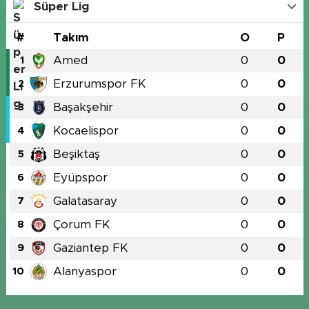
Süper Lig
#
Takım
O
P
Amed
0
0
1
Erzurumspor FK
0
0
2
Başakşehir
0
0
3
Kocaelispor
0
0
4
Beşiktaş
0
0
5
Eyüpspor
0
0
6
Galatasaray
0
0
7
Çorum FK
0
0
8
Gaziantep FK
0
0
9
Alanyaspor
0
0
10