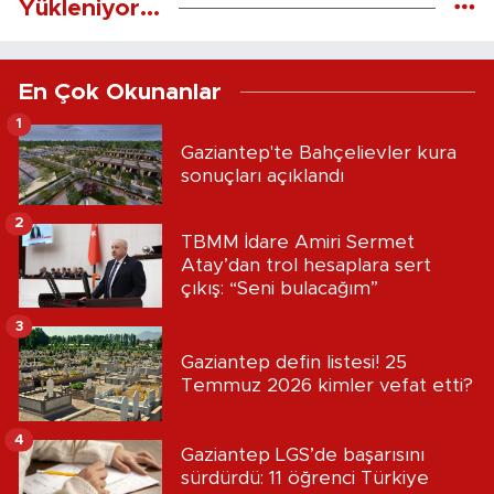
Yükleniyor...
En Çok Okunanlar
1
Gaziantep'te Bahçelievler kura
sonuçları açıklandı
2
TBMM İdare Amiri Sermet
Atay’dan trol hesaplara sert
çıkış: “Seni bulacağım”
3
Gaziantep defin listesi! 25
Temmuz 2026 kimler vefat etti?
4
Gaziantep LGS’de başarısını
sürdürdü: 11 öğrenci Türkiye