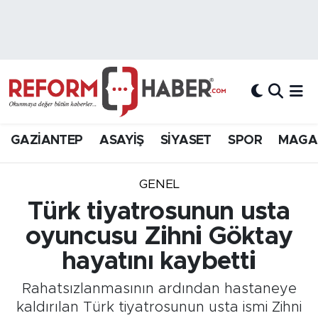
Nöbetçi Eczaneler
Hava Durumu
Trafik Durumu
GAZİANTEP
ASAYİŞ
SİYASET
SPOR
MAGA
Süper Lig Puan Durumu ve Fikstür
GENEL
Tüm Manşetler
Türk tiyatrosunun usta
oyuncusu Zihni Göktay
Son Dakika Haberleri
hayatını kaybetti
Haber Arşivi
Rahatsızlanmasının ardından hastaneye
kaldırılan Türk tiyatrosunun usta ismi Zihni