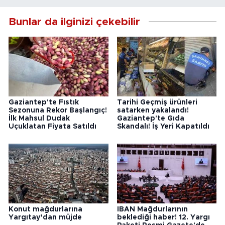
Bunlar da ilginizi çekebilir
Gaziantep'te Fıstık
Tarihi Geçmiş ürünleri
Sezonuna Rekor Başlangıç!
satarken yakalandı!
İlk Mahsul Dudak
Gaziantep'te Gıda
Uçuklatan Fiyata Satıldı
Skandalı! İş Yeri Kapatıldı
Konut mağdurlarına
IBAN Mağdurlarının
Yargıtay’dan müjde
beklediği haber! 12. Yargı