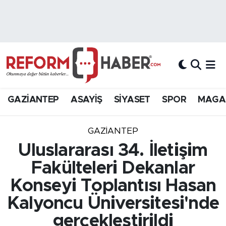
Nöbetçi Eczaneler
Hava Durumu
Trafik Durumu
GAZİANTEP
ASAYİŞ
SİYASET
SPOR
MAGA
Süper Lig Puan Durumu ve Fikstür
GAZIANTEP
Tüm Manşetler
Uluslararası 34. İletişim
Fakülteleri Dekanlar
Son Dakika Haberleri
Konseyi Toplantısı Hasan
Haber Arşivi
Kalyoncu Üniversitesi'nde
gerçekleştirildi