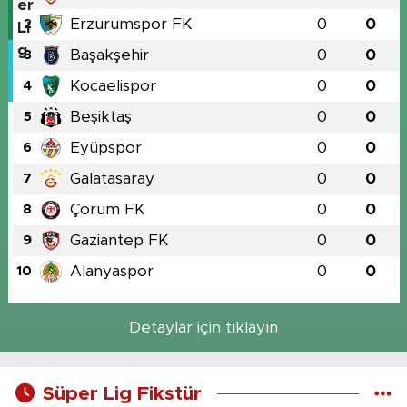
Erzurumspor FK
0
0
2
Başakşehir
0
0
3
Kocaelispor
0
0
4
Beşiktaş
0
0
5
Eyüpspor
0
0
6
Galatasaray
0
0
7
Çorum FK
0
0
8
Gaziantep FK
0
0
9
Alanyaspor
0
0
10
Detaylar için tıklayın
Süper Lig Fikstür