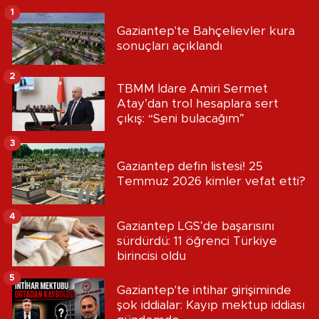
1
Gaziantep'te Bahçelievler kura
sonuçları açıklandı
2
TBMM İdare Amiri Sermet
Atay’dan trol hesaplara sert
çıkış: “Seni bulacağım”
3
Gaziantep defin listesi! 25
Temmuz 2026 kimler vefat etti?
4
Gaziantep LGS’de başarısını
sürdürdü: 11 öğrenci Türkiye
birincisi oldu
5
Gaziantep'te intihar girişiminde
şok iddialar: Kayıp mektup iddiası