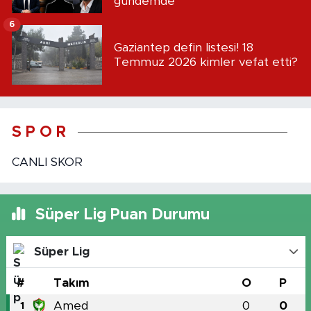
gündemde
6
Gaziantep defin listesi! 18
Temmuz 2026 kimler vefat etti?
S P O R
CANLI SKOR
Süper Lig Puan Durumu
Süper Lig
#
Takım
O
P
Amed
0
0
1