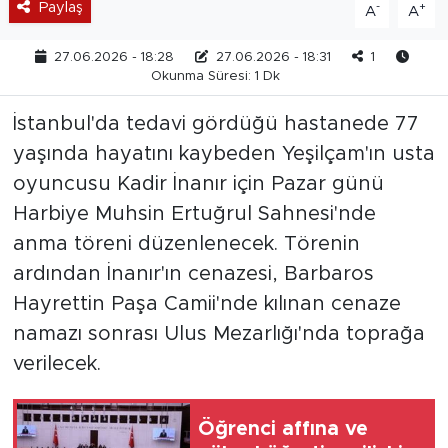
Paylaş
-
+
A
A
27.06.2026 - 18:28
27.06.2026 - 18:31
1
Okunma Süresi: 1 Dk
İstanbul'da tedavi gördüğü hastanede 77
yaşında hayatını kaybeden Yeşilçam'ın usta
oyuncusu Kadir İnanır için Pazar günü
Harbiye Muhsin Ertuğrul Sahnesi'nde
anma töreni düzenlenecek. Törenin
ardından İnanır'ın cenazesi, Barbaros
Hayrettin Paşa Camii'nde kılınan cenaze
namazı sonrası Ulus Mezarlığı'nda toprağa
verilecek.
Öğrenci affına ve