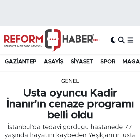
Nöbetçi Eczaneler
Hava Durumu
Trafik Durumu
GAZİANTEP
ASAYİŞ
SİYASET
SPOR
MAGA
Süper Lig Puan Durumu ve Fikstür
GENEL
Tüm Manşetler
Usta oyuncu Kadir
İnanır'ın cenaze programı
Son Dakika Haberleri
belli oldu
Haber Arşivi
İstanbul'da tedavi gördüğü hastanede 77
yaşında hayatını kaybeden Yeşilçam'ın usta