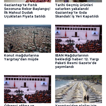
Gaziantep'te Fıstık
Tarihi Geçmiş ürünleri
Sezonuna Rekor Başlangıç!
satarken yakalandı!
İlk Mahsul Dudak
Gaziantep'te Gıda
Uçuklatan Fiyata Satıldı
Skandalı! İş Yeri Kapatıldı
Konut mağdurlarına
IBAN Mağdurlarının
Yargıtay’dan müjde
beklediği haber! 12. Yargı
Paketi Resmi Gazete'de
yayımlandı
Öğrenci affına ve
Yargıtay’dan plajlar için