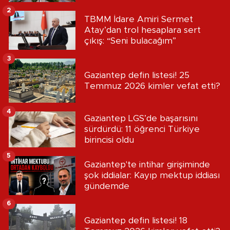
2
TBMM İdare Amiri Sermet
Atay’dan trol hesaplara sert
çıkış: “Seni bulacağım”
3
Gaziantep defin listesi! 25
Temmuz 2026 kimler vefat etti?
4
Gaziantep LGS’de başarısını
sürdürdü: 11 öğrenci Türkiye
birincisi oldu
5
Gaziantep'te intihar girişiminde
şok iddialar: Kayıp mektup iddiası
gündemde
6
Gaziantep defin listesi! 18