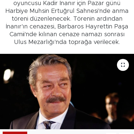
oyuncusu Kadir İnanır için Pazar günü
Harbiye Muhsin Ertuğrul Sahnesi'nde anma
töreni düzenlenecek. Törenin ardından
İnanır'ın cenazesi, Barbaros Hayrettin Paşa
Camii'nde kılınan cenaze namazı sonrası
Ulus Mezarlığı'nda toprağa verilecek.