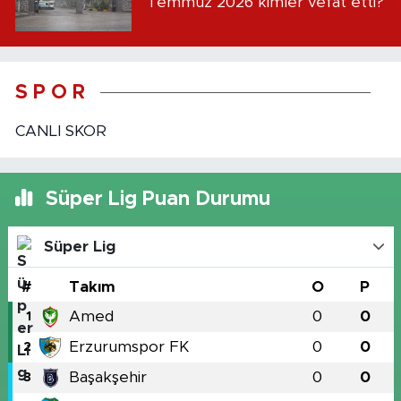
Temmuz 2026 kimler vefat etti?
S P O R
CANLI SKOR
Süper Lig Puan Durumu
Süper Lig
#
Takım
O
P
Amed
0
0
1
Erzurumspor FK
0
0
2
Başakşehir
0
0
3