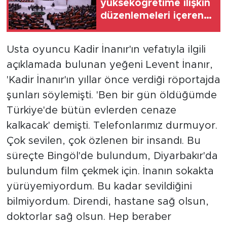
yükseköğretime ilişkin
düzenlemeleri içeren
kanun teklifi TBMM
Genel Kurulu’nda
Usta oyuncu Kadir İnanır'ın vefatıyla ilgili
kabul edildi
açıklamada bulunan yeğeni Levent İnanır,
'Kadir İnanır'ın yıllar önce verdiği röportajda
şunları söylemişti. 'Ben bir gün öldüğümde
Türkiye'de bütün evlerden cenaze
kalkacak' demişti. Telefonlarımız durmuyor.
Çok sevilen, çok özlenen bir insandı. Bu
süreçte Bingöl'de bulundum, Diyarbakır'da
bulundum film çekmek için. İnanın sokakta
yürüyemiyordum. Bu kadar sevildiğini
bilmiyordum. Direndi, hastane sağ olsun,
doktorlar sağ olsun. Hep beraber