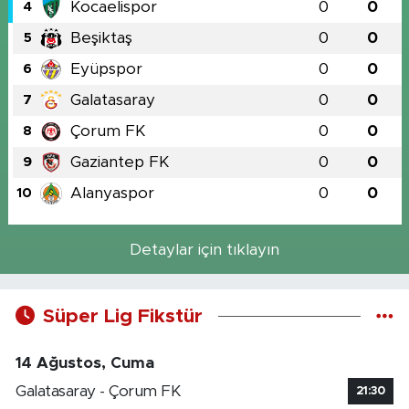
Kocaelispor
0
0
4
Beşiktaş
0
0
5
Eyüpspor
0
0
6
Galatasaray
0
0
7
Çorum FK
0
0
8
Gaziantep FK
0
0
9
Alanyaspor
0
0
10
Detaylar için tıklayın
Süper Lig Fikstür
14 Ağustos, Cuma
Galatasaray - Çorum FK
21:30