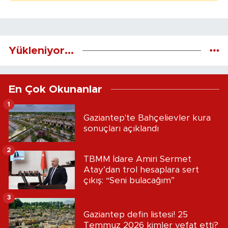
Yükleniyor...
En Çok Okunanlar
1
Gaziantep'te Bahçelievler kura
sonuçları açıklandı
2
TBMM İdare Amiri Sermet
Atay’dan trol hesaplara sert
çıkış: “Seni bulacağım”
3
Gaziantep defin listesi! 25
Temmuz 2026 kimler vefat etti?