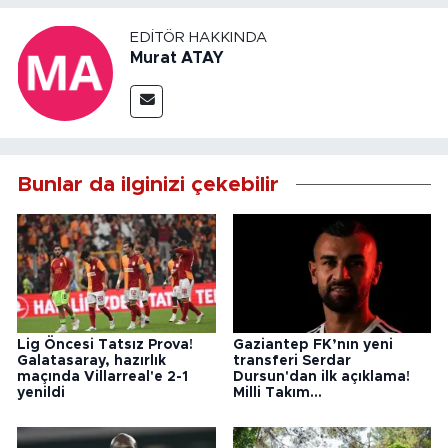
EDITÖR HAKKINDA
Murat ATAY
Bunlar da ilginizi çekebilir
Lig Öncesi Tatsız Prova!
Gaziantep FK’nın yeni
Galatasaray, hazırlık
transferi Serdar
maçında Villarreal'e 2-1
Dursun'dan ilk açıklama!
yenildi
Milli Takım...