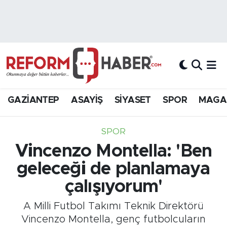
Nöbetçi Eczaneler
Hava Durumu
Trafik Durumu
GAZİANTEP
ASAYİŞ
SİYASET
SPOR
MAGA
Süper Lig Puan Durumu ve Fikstür
SPOR
Tüm Manşetler
Vincenzo Montella: 'Ben
geleceği de planlamaya
Son Dakika Haberleri
çalışıyorum'
Haber Arşivi
A Milli Futbol Takımı Teknik Direktörü
Vincenzo Montella, genç futbolcuların