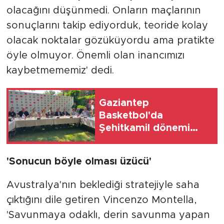
olacağını düşünmedi. Onların maçlarının
sonuçlarını takip ediyorduk, teoride kolay
olacak noktalar gözüküyordu ama pratikte
öyle olmuyor. Önemli olan inancımızı
kaybetmememiz' dedi.
Gaziantep
Basketbol'da
Şehitkamil dönemi
resmen başladı
'Sonucun böyle olması üzücü'
Avustralya'nın beklediği stratejiyle saha
çıktığını dile getiren Vincenzo Montella,
'Savunmaya odaklı, derin savunma yapan