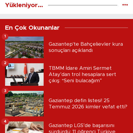
Yükleniyor...
En Çok Okunanlar
1
Gaziantep'te Bahçelievler kura
sonuçları açıklandı
2
TBMM İdare Amiri Sermet
Atay’dan trol hesaplara sert
çıkış: “Seni bulacağım”
3
Gaziantep defin listesi! 25
Temmuz 2026 kimler vefat etti?
4
Gaziantep LGS’de başarısını
sürdürdü: 11 öğrenci Türkiye