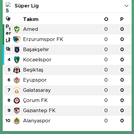
Süper Lig
#
Takım
O
P
Amed
0
0
1
Erzurumspor FK
0
0
2
Başakşehir
0
0
3
Kocaelispor
0
0
4
Beşiktaş
0
0
5
Eyüpspor
0
0
6
Galatasaray
0
0
7
Çorum FK
0
0
8
Gaziantep FK
0
0
9
Alanyaspor
0
0
10