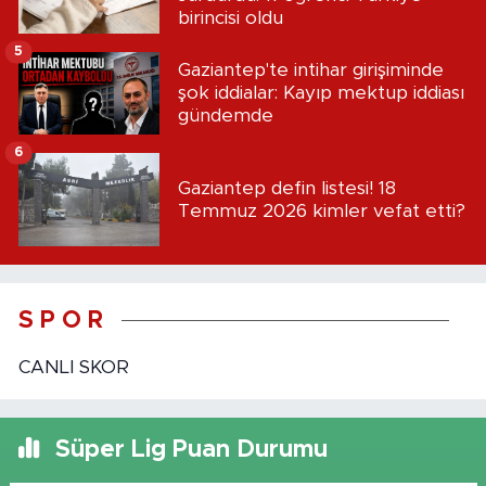
birincisi oldu
5
Gaziantep'te intihar girişiminde
şok iddialar: Kayıp mektup iddiası
gündemde
6
Gaziantep defin listesi! 18
Temmuz 2026 kimler vefat etti?
S P O R
CANLI SKOR
Süper Lig Puan Durumu