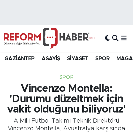
Nöbetçi Eczaneler
Hava Durumu
Trafik Durumu
GAZİANTEP
ASAYİŞ
SİYASET
SPOR
MAGA
Süper Lig Puan Durumu ve Fikstür
SPOR
Tüm Manşetler
Vincenzo Montella:
'Durumu düzeltmek için
Son Dakika Haberleri
vakit olduğunu biliyoruz'
Haber Arşivi
A Milli Futbol Takımı Teknik Direktörü
Vincenzo Montella, Avustralya karşısında