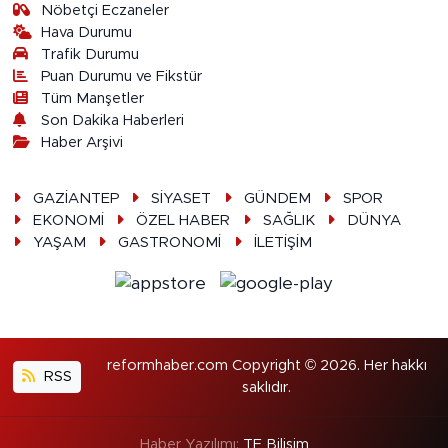
Nöbetçi Eczaneler
Hava Durumu
Trafik Durumu
Puan Durumu ve Fikstür
Tüm Manşetler
Son Dakika Haberleri
Haber Arşivi
GAZİANTEP
SİYASET
GÜNDEM
SPOR
EKONOMİ
ÖZEL HABER
SAĞLIK
DÜNYA
YAŞAM
GASTRONOMİ
İLETİŞİM
reformhaber.com Copyright © 2026. Her hakkı
RSS
saklıdır.
Haber Yazılımı:
TE Bilişim