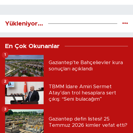
Yükleniyor...
En Çok Okunanlar
1
Gaziantep'te Bahçelievler kura
sonuçları açıklandı
2
TBMM İdare Amiri Sermet
Atay’dan trol hesaplara sert
çıkış: “Seni bulacağım”
3
Gaziantep defin listesi! 25
Temmuz 2026 kimler vefat etti?