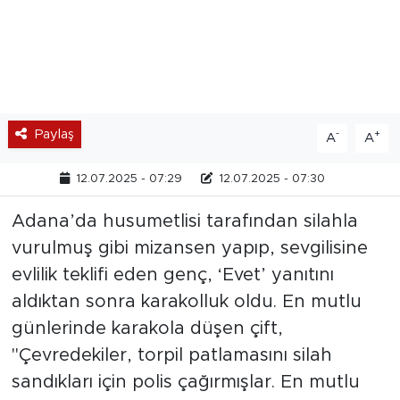
Paylaş
-
+
A
A
12.07.2025 - 07:29
12.07.2025 - 07:30
Adana’da husumetlisi tarafından silahla
vurulmuş gibi mizansen yapıp, sevgilisine
evlilik teklifi eden genç, ‘Evet’ yanıtını
aldıktan sonra karakolluk oldu. En mutlu
günlerinde karakola düşen çift,
"Çevredekiler, torpil patlamasını silah
sandıkları için polis çağırmışlar. En mutlu