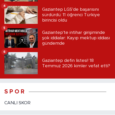
4
Gaziantep LGS’de başarısını
sürdürdü: 11 öğrenci Türkiye
birincisi oldu
5
Gaziantep'te intihar girişiminde
şok iddialar: Kayıp mektup iddiası
gündemde
6
Gaziantep defin listesi! 18
Temmuz 2026 kimler vefat etti?
S P O R
CANLI SKOR