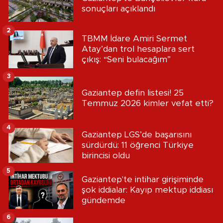
sonuçları açıklandı
2
TBMM İdare Amiri Sermet
Atay’dan trol hesaplara sert
çıkış: “Seni bulacağım”
3
Gaziantep defin listesi! 25
Temmuz 2026 kimler vefat etti?
4
Gaziantep LGS’de başarısını
sürdürdü: 11 öğrenci Türkiye
birincisi oldu
5
Gaziantep'te intihar girişiminde
şok iddialar: Kayıp mektup iddiası
gündemde
6