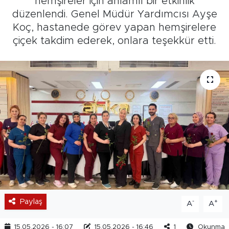
hemşireler için anlamlı bir etkinlik
düzenlendi. Genel Müdür Yardımcısı Ayşe
Koç, hastanede görev yapan hemşirelere
çiçek takdim ederek, onlara teşekkür etti.
Paylaş
-
+
A
A
15.05.2026 - 16:07
15.05.2026 - 16:46
1
Okunma