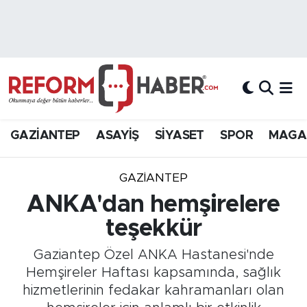
Nöbetçi Eczaneler
Hava Durumu
Trafik Durumu
GAZİANTEP
ASAYİŞ
SİYASET
SPOR
MAGA
Süper Lig Puan Durumu ve Fikstür
GAZIANTEP
Tüm Manşetler
ANKA'dan hemşirelere
teşekkür
Son Dakika Haberleri
Gaziantep Özel ANKA Hastanesi'nde
Haber Arşivi
Hemşireler Haftası kapsamında, sağlık
hizmetlerinin fedakar kahramanları olan