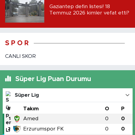
Gaziantep defin listesi! 18
Temmuz 2026 kimler vefat etti?
S P O R
CANLI SKOR
Süper Lig Puan Durumu
Süper Lig
#
Takım
O
P
Amed
0
0
1
Erzurumspor FK
0
0
2