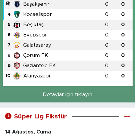
Başakşehir
0
0
3
Kocaelispor
0
0
4
Beşiktaş
0
0
5
Eyüpspor
0
0
6
Galatasaray
0
0
7
Çorum FK
0
0
8
Gaziantep FK
0
0
9
Alanyaspor
0
0
10
Detaylar için tıklayın
Süper Lig Fikstür
14 Ağustos, Cuma