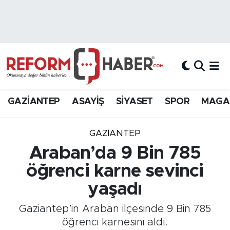
Nöbetçi Eczaneler
Hava Durumu
Trafik Durumu
GAZİANTEP
ASAYİŞ
SİYASET
SPOR
MAGA
Süper Lig Puan Durumu ve Fikstür
GAZIANTEP
Tüm Manşetler
Araban’da 9 Bin 785
öğrenci karne sevinci
Son Dakika Haberleri
yaşadı
Haber Arşivi
Gaziantep’in Araban ilçesinde 9 Bin 785
öğrenci karnesini aldı.