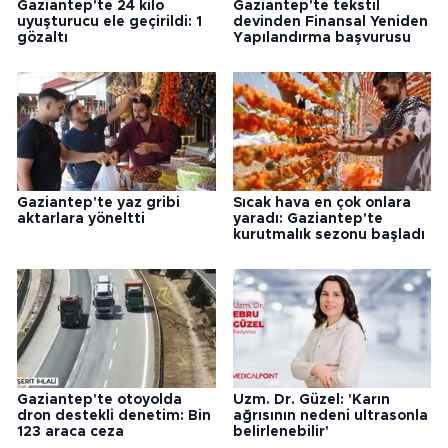
Gaziantep'te 24 kilo
Gaziantep'te tekstil
uyuşturucu ele geçirildi: 1
devinden Finansal Yeniden
gözaltı
Yapılandırma başvurusu
Gaziantep'te yaz gribi
Sıcak hava en çok onlara
aktarlara yöneltti
yaradı: Gaziantep'te
kurutmalık sezonu başladı
Gaziantep'te otoyolda
Uzm. Dr. Güzel: 'Karın
dron destekli denetim: Bin
ağrısının nedeni ultrasonla
123 araca ceza
belirlenebilir'