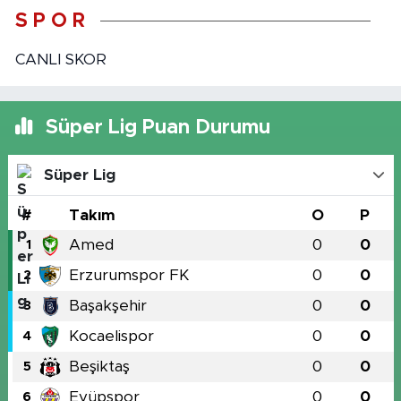
S P O R
CANLI SKOR
Süper Lig Puan Durumu
Süper Lig
#
Takım
O
P
Amed
0
0
1
Erzurumspor FK
0
0
2
Başakşehir
0
0
3
Kocaelispor
0
0
4
Beşiktaş
0
0
5
Eyüpspor
0
0
6