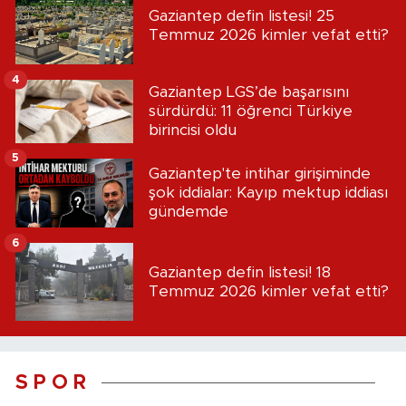
Gaziantep defin listesi! 25
Temmuz 2026 kimler vefat etti?
4
Gaziantep LGS’de başarısını
sürdürdü: 11 öğrenci Türkiye
birincisi oldu
5
Gaziantep'te intihar girişiminde
şok iddialar: Kayıp mektup iddiası
gündemde
6
Gaziantep defin listesi! 18
Temmuz 2026 kimler vefat etti?
S P O R