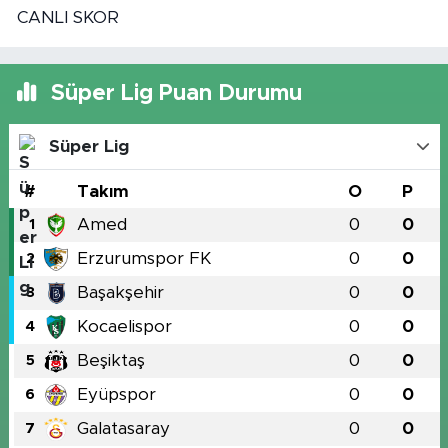
CANLI SKOR
Süper Lig Puan Durumu
Süper Lig
#
Takım
O
P
Amed
0
0
1
Erzurumspor FK
0
0
2
Başakşehir
0
0
3
Kocaelispor
0
0
4
Beşiktaş
0
0
5
Eyüpspor
0
0
6
Galatasaray
0
0
7