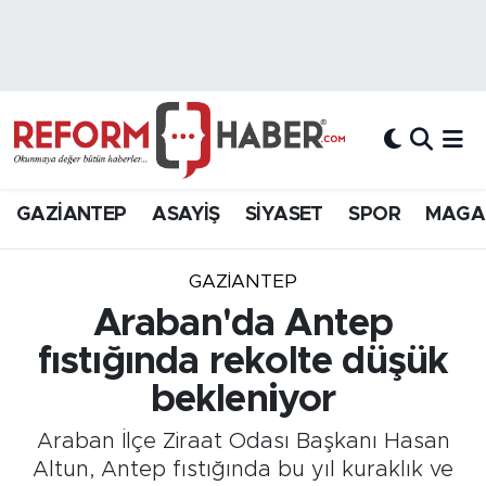
Nöbetçi Eczaneler
Hava Durumu
Trafik Durumu
GAZİANTEP
ASAYİŞ
SİYASET
SPOR
MAGA
Süper Lig Puan Durumu ve Fikstür
GAZIANTEP
Tüm Manşetler
Araban'da Antep
fıstığında rekolte düşük
Son Dakika Haberleri
bekleniyor
Haber Arşivi
Araban İlçe Ziraat Odası Başkanı Hasan
Altun, Antep fıstığında bu yıl kuraklık ve