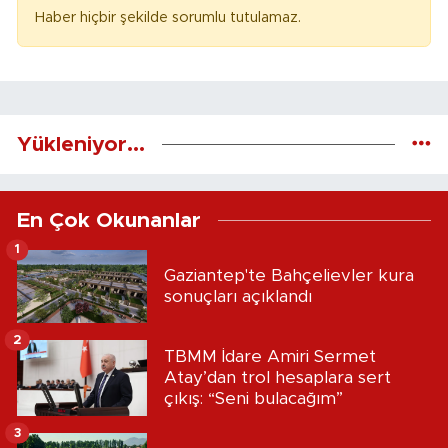
Haber hiçbir şekilde sorumlu tutulamaz.
Yükleniyor...
En Çok Okunanlar
1
Gaziantep'te Bahçelievler kura
sonuçları açıklandı
2
TBMM İdare Amiri Sermet
Atay’dan trol hesaplara sert
çıkış: “Seni bulacağım”
3