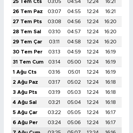
25 Tem Cts
03:05
04:54
12:24
16:21
19:
26 Tem Paz
03:07
04:55
12:24
16:21
19:
27 Tem Pts
03:08
04:56
12:24
16:20
19:
28 Tem Sal
03:10
04:57
12:24
16:20
19:
29 Tem Çar
03:11
04:58
12:24
16:20
19:
30 Tem Per
03:13
04:59
12:24
16:19
19:
31 Tem Cum
03:14
05:00
12:24
16:19
19:
1 Ağu Cts
03:16
05:01
12:24
16:19
19:
2 Ağu Paz
03:17
05:02
12:24
16:18
19:
3 Ağu Pts
03:19
05:03
12:24
16:18
19:
4 Ağu Sal
03:21
05:04
12:24
16:18
19:
5 Ağu Çar
03:22
05:05
12:24
16:17
19:
6 Ağu Per
03:24
05:06
12:24
16:17
19:
7 Ağu Cum
03:25
05:07
12:24
16:16
19: