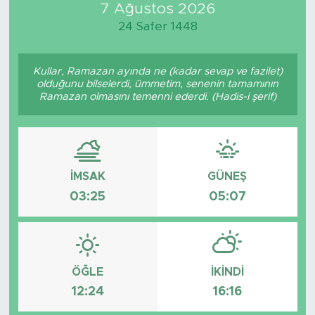
7 Ağustos 2026
24 Safer 1448
Kullar, Ramazan ayında ne (kadar sevap ve fazilet)
olduğunu bilselerdi, ümmetim, senenin tamamının
Ramazan olmasını temenni ederdi. (Hadis-i şerif)
İMSAK
GÜNEŞ
03:25
05:07
ÖĞLE
İKINDI
12:24
16:16