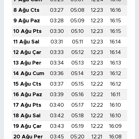
8 Ağu Cts
03:27
05:08
12:23
16:16
19:
9 Ağu Paz
03:28
05:09
12:23
16:15
19:
10 Ağu Pts
03:30
05:10
12:23
16:15
19:
11 Ağu Sal
03:31
05:11
12:23
16:14
19:
12 Ağu Çar
03:33
05:12
12:23
16:14
19:
13 Ağu Per
03:34
05:13
12:23
16:13
19:
14 Ağu Cum
03:36
05:14
12:23
16:12
19:
15 Ağu Cts
03:37
05:15
12:22
16:12
19:
16 Ağu Paz
03:39
05:16
12:22
16:11
19:
17 Ağu Pts
03:40
05:17
12:22
16:10
19:
18 Ağu Sal
03:42
05:18
12:22
16:10
19:
19 Ağu Çar
03:43
05:19
12:22
16:09
19:
20 Ağu Per
03:45
05:20
12:21
16:08
19: