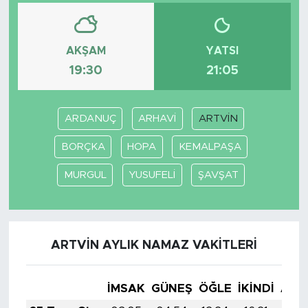
AKŞAM
YATSI
19:30
21:05
ARDANUÇ
ARHAVİ
ARTVİN
BORÇKA
HOPA
KEMALPAŞA
MURGUL
YUSUFELİ
ŞAVŞAT
ARTVİN AYLIK NAMAZ VAKITLERI
İMSAK
GÜNEŞ
ÖĞLE
İKINDI
AKŞ