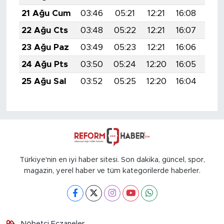
21 Ağu Cum
03:46
05:21
12:21
16:08
19:
22 Ağu Cts
03:48
05:22
12:21
16:07
19:
23 Ağu Paz
03:49
05:23
12:21
16:06
19:
24 Ağu Pts
03:50
05:24
12:20
16:05
19:
25 Ağu Sal
03:52
05:25
12:20
16:04
19:
Türkiye'nin en iyi haber sitesi. Son dakika, güncel, spor,
magazin, yerel haber ve tüm kategorilerde haberler.
Nöbetçi Eczaneler