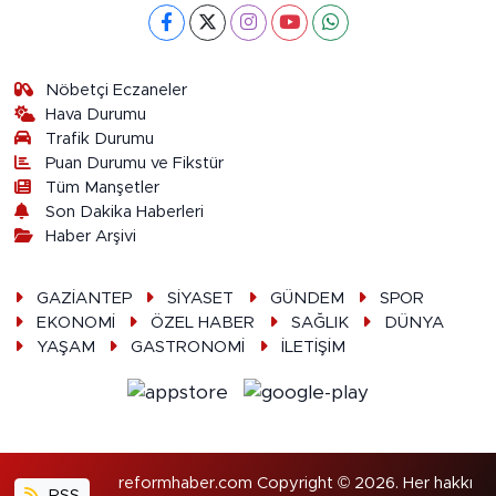
Nöbetçi Eczaneler
Hava Durumu
Trafik Durumu
Puan Durumu ve Fikstür
Tüm Manşetler
Son Dakika Haberleri
Haber Arşivi
GAZİANTEP
SİYASET
GÜNDEM
SPOR
EKONOMİ
ÖZEL HABER
SAĞLIK
DÜNYA
YAŞAM
GASTRONOMİ
İLETİŞİM
reformhaber.com Copyright © 2026. Her hakkı
RSS