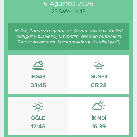
6 Ağustos 2026
23 Safer 1448
Kullar, Ramazan ayında ne (kadar sevap ve fazilet)
olduğunu bilselerdi, ümmetim, senenin tamamının
Ramazan olmasını temenni ederdi. (Hadis-i şerif)
İMSAK
GÜNEŞ
03:45
05:28
ÖĞLE
İKINDI
12:46
16:39