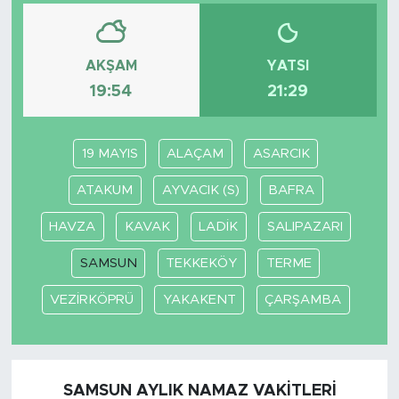
AKŞAM
YATSI
19:54
21:29
19 MAYIS
ALAÇAM
ASARCIK
ATAKUM
AYVACIK (S)
BAFRA
HAVZA
KAVAK
LADİK
SALIPAZARI
SAMSUN
TEKKEKÖY
TERME
VEZİRKÖPRÜ
YAKAKENT
ÇARŞAMBA
SAMSUN AYLIK NAMAZ VAKITLERI