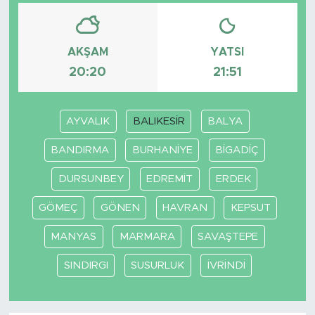
AKŞAM
YATSI
20:20
21:51
AYVALIK
BALIKESİR
BALYA
BANDIRMA
BURHANİYE
BİGADİÇ
DURSUNBEY
EDREMİT
ERDEK
GÖMEÇ
GÖNEN
HAVRAN
KEPSUT
MANYAS
MARMARA
SAVAŞTEPE
SINDIRGI
SUSURLUK
İVRİNDİ