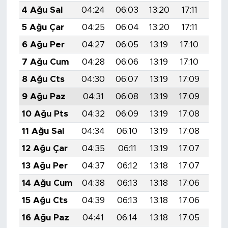
4 Ağu Sal
04:24
06:03
13:20
17:11
20:
5 Ağu Çar
04:25
06:04
13:20
17:11
20:
6 Ağu Per
04:27
06:05
13:19
17:10
20:
7 Ağu Cum
04:28
06:06
13:19
17:10
20:
8 Ağu Cts
04:30
06:07
13:19
17:09
20:
9 Ağu Paz
04:31
06:08
13:19
17:09
20:
10 Ağu Pts
04:32
06:09
13:19
17:08
20:
11 Ağu Sal
04:34
06:10
13:19
17:08
20:
12 Ağu Çar
04:35
06:11
13:19
17:07
20:
13 Ağu Per
04:37
06:12
13:18
17:07
20:
14 Ağu Cum
04:38
06:13
13:18
17:06
20:
15 Ağu Cts
04:39
06:13
13:18
17:06
20:
16 Ağu Paz
04:41
06:14
13:18
17:05
20: