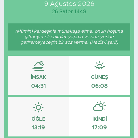
9 Ağustos 2026
26 Safer 1448
(Mümin) kardeşinle münakaşa etme, onun hoşuna
gitmeyecek şakalar yapma ve ona yerine
getiremeyeceğin bir söz verme. (Hadis-i şerif)
İMSAK
GÜNEŞ
04:31
06:08
ÖĞLE
İKINDI
13:19
17:09