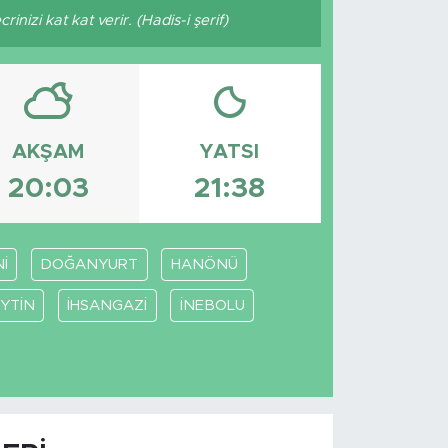
inizi kat kat verir. (Hadis-i şerif)
AKŞAM
YATSI
20:03
21:38
İ
DOĞANYURT
HANÖNÜ
YTİN
İHSANGAZİ
İNEBOLU