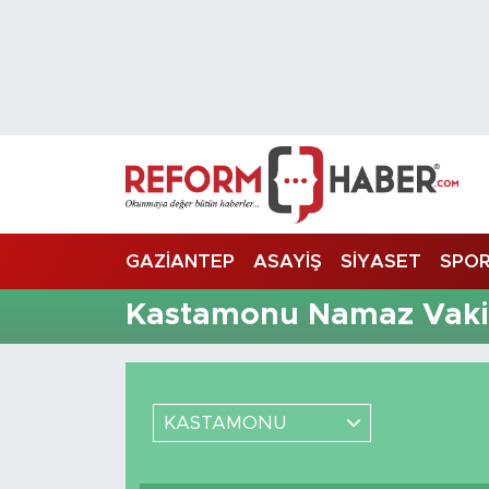
Nöbetçi Eczaneler
Hava Durumu
Trafik Durumu
Süper Lig Puan Durumu ve Fikstür
GAZİANTEP
ASAYİŞ
SİYASET
SPO
Tüm Manşetler
Kastamonu Namaz Vakit
Son Dakika Haberleri
Haber Arşivi
KASTAMONU