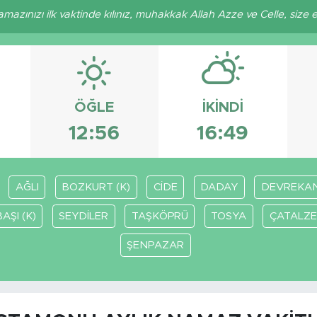
azınızı ilk vaktinde kılınız, muhakkak Allah Azze ve Celle, size ecr
ÖĞLE
İKINDI
12:56
16:49
AĞLI
BOZKURT (K)
CİDE
DADAY
DEVREKAN
AŞI (K)
SEYDİLER
TAŞKÖPRÜ
TOSYA
ÇATALZE
ŞENPAZAR