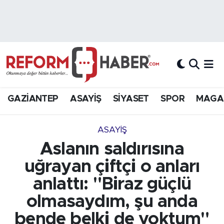
Nöbetçi Eczaneler
Hava Durumu
Trafik Durumu
GAZİANTEP
ASAYİŞ
SİYASET
SPOR
MAGA
Süper Lig Puan Durumu ve Fikstür
ASAYİŞ
Tüm Manşetler
Aslanın saldırısına
uğrayan çiftçi o anları
Son Dakika Haberleri
anlattı: "Biraz güçlü
Haber Arşivi
olmasaydım, şu anda
bende belki de yoktum"