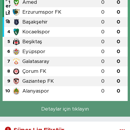
Amed
0
0
1
Erzurumspor FK
0
0
2
Başakşehir
0
0
3
Kocaelispor
0
0
4
Beşiktaş
0
0
5
Eyüpspor
0
0
6
Galatasaray
0
0
7
Çorum FK
0
0
8
Gaziantep FK
0
0
9
Alanyaspor
0
0
10
Detaylar için tıklayın