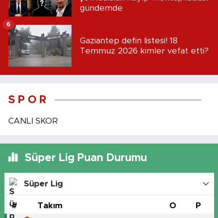
gündemde
6
Gaziantep defin listesi! 18
Temmuz 2026 kimler vefat etti?
S P O R
CANLI SKOR
Süper Lig Puan Durumu
Süper Lig
#
Takım
O
P