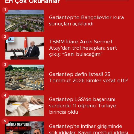
En Çok Okunanlar
1
Gaziantep'te Bahçelievler kura
sonuçları açıklandı
2
TBMM İdare Amiri Sermet
Atay’dan trol hesaplara sert
çıkış: “Seni bulacağım”
3
Gaziantep defin listesi! 25
Temmuz 2026 kimler vefat etti?
4
Gaziantep LGS’de başarısını
sürdürdü: 11 öğrenci Türkiye
birincisi oldu
5
Gaziantep'te intihar girişiminde
şok iddialar: Kayıp mektup iddiası