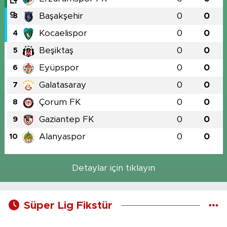
Başakşehir
0
0
3
Kocaelispor
0
0
4
Beşiktaş
0
0
5
Eyüpspor
0
0
6
Galatasaray
0
0
7
Çorum FK
0
0
8
Gaziantep FK
0
0
9
Alanyaspor
0
0
10
Detaylar için tıklayın
Süper Lig Fikstür