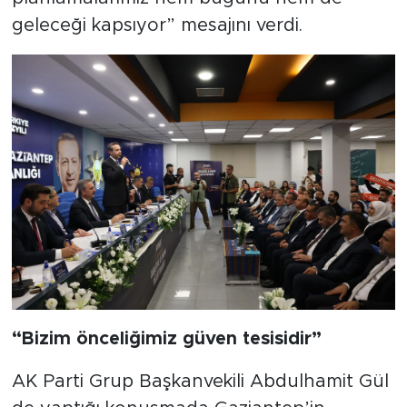
geleceği kapsıyor” mesajını verdi.
“Bizim önceliğimiz güven tesisidir”
AK Parti Grup Başkanvekili Abdulhamit Gül