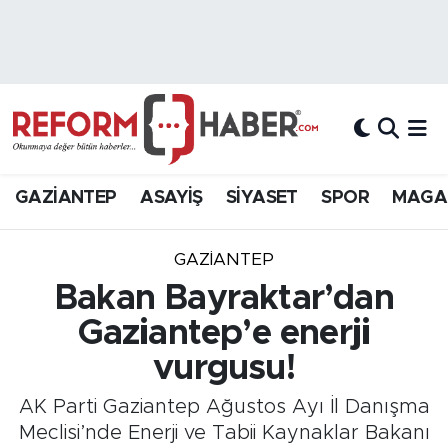
Nöbetçi Eczaneler
Hava Durumu
Trafik Durumu
GAZİANTEP
ASAYİŞ
SİYASET
SPOR
MAGA
Süper Lig Puan Durumu ve Fikstür
GAZIANTEP
Tüm Manşetler
Bakan Bayraktar’dan
Gaziantep’e enerji
Son Dakika Haberleri
vurgusu!
Haber Arşivi
AK Parti Gaziantep Ağustos Ayı İl Danışma
Meclisi’nde Enerji ve Tabii Kaynaklar Bakanı