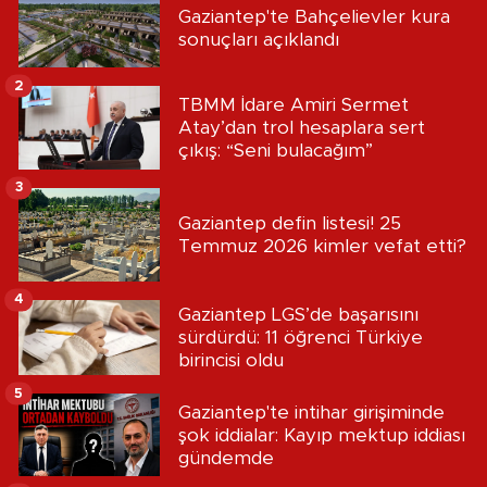
Gaziantep'te Bahçelievler kura
sonuçları açıklandı
2
TBMM İdare Amiri Sermet
Atay’dan trol hesaplara sert
çıkış: “Seni bulacağım”
3
Gaziantep defin listesi! 25
Temmuz 2026 kimler vefat etti?
4
Gaziantep LGS’de başarısını
sürdürdü: 11 öğrenci Türkiye
birincisi oldu
5
Gaziantep'te intihar girişiminde
şok iddialar: Kayıp mektup iddiası
gündemde