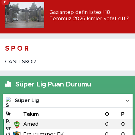
6
Gaziantep defin listesi! 18
Temmuz 2026 kimler vefat etti?
S P O R
CANLI SKOR
Süper Lig Puan Durumu
Süper Lig
#
Takım
O
P
Amed
0
0
1
Erzurumspor FK
0
0
2