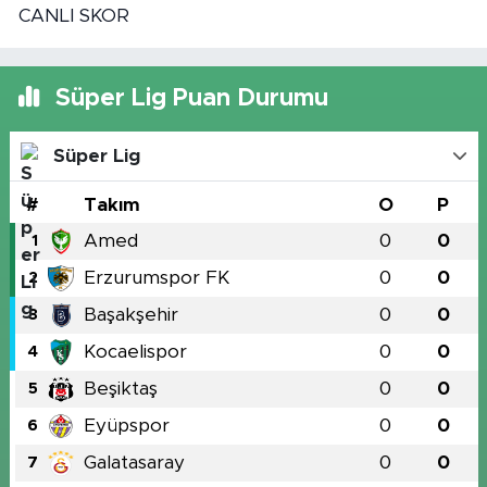
CANLI SKOR
Süper Lig Puan Durumu
Süper Lig
#
Takım
O
P
Amed
0
0
1
Erzurumspor FK
0
0
2
Başakşehir
0
0
3
Kocaelispor
0
0
4
Beşiktaş
0
0
5
Eyüpspor
0
0
6
Galatasaray
0
0
7