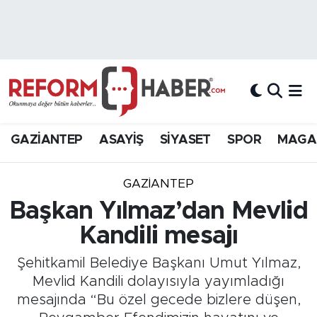
Nöbetçi Eczaneler
Hava Durumu
Trafik Durumu
GAZİANTEP
ASAYİŞ
SİYASET
SPOR
MAGA
Süper Lig Puan Durumu ve Fikstür
GAZIANTEP
Tüm Manşetler
Başkan Yılmaz’dan Mevlid
Kandili mesajı
Son Dakika Haberleri
Şehitkamil Belediye Başkanı Umut Yılmaz,
Haber Arşivi
Mevlid Kandili dolayısıyla yayımladığı
mesajında “Bu özel gecede bizlere düşen,