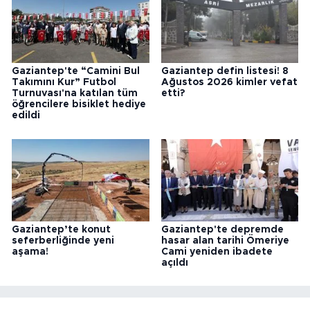
Gaziantep'te “Camini Bul
Gaziantep defin listesi! 8
Takımını Kur” Futbol
Ağustos 2026 kimler vefat
Turnuvası'na katılan tüm
etti?
öğrencilere bisiklet hediye
edildi
Gaziantep’te konut
Gaziantep'te depremde
seferberliğinde yeni
hasar alan tarihi Ömeriye
aşama!
Cami yeniden ibadete
açıldı