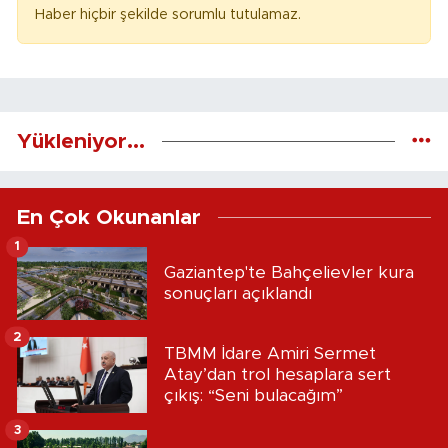
Haber hiçbir şekilde sorumlu tutulamaz.
Yükleniyor...
En Çok Okunanlar
1
Gaziantep'te Bahçelievler kura
sonuçları açıklandı
2
TBMM İdare Amiri Sermet
Atay’dan trol hesaplara sert
çıkış: “Seni bulacağım”
3