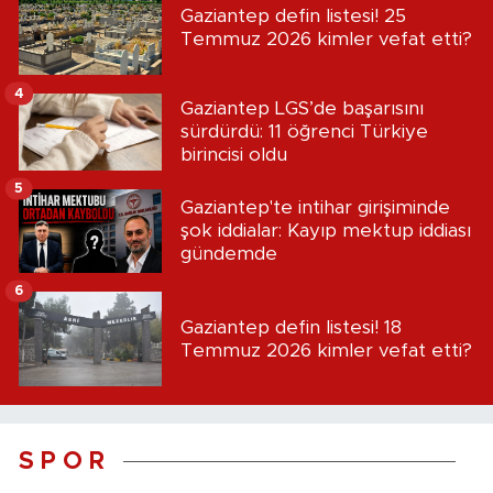
Gaziantep defin listesi! 25
Temmuz 2026 kimler vefat etti?
4
Gaziantep LGS’de başarısını
sürdürdü: 11 öğrenci Türkiye
birincisi oldu
5
Gaziantep'te intihar girişiminde
şok iddialar: Kayıp mektup iddiası
gündemde
6
Gaziantep defin listesi! 18
Temmuz 2026 kimler vefat etti?
S P O R