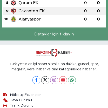
Çorum FK
0
0
8
Gaziantep FK
0
0
9
Alanyaspor
0
0
10
Detaylar için tıklayın
Türkiye'nin en iyi haber sitesi. Son dakika, güncel, spor,
magazin, yerel haber ve tüm kategorilerde haberler.
Nöbetçi Eczaneler
Hava Durumu
Trafik Durumu