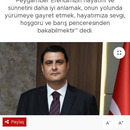
Peygamber Efendimizin hayatını ve
sünnetini daha iyi anlamak, onun yolunda
yürümeye gayret etmek, hayatımıza sevgi,
hoşgörü ve barış penceresinden
bakabilmektir” dedi.
Paylaş
-
+
A
A