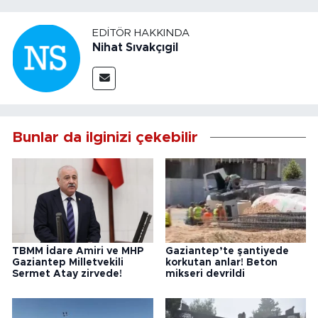
EDITÖR HAKKINDA
Nihat Sıvakçıgil
Bunlar da ilginizi çekebilir
TBMM İdare Amiri ve MHP
Gaziantep’te şantiyede
Gaziantep Milletvekili
korkutan anlar! Beton
Sermet Atay zirvede!
mikseri devrildi