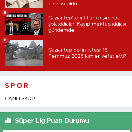
birincisi oldu
5
Gaziantep'te intihar girişiminde
şok iddialar: Kayıp mektup iddiası
gündemde
6
Gaziantep defin listesi! 18
Temmuz 2026 kimler vefat etti?
S P O R
CANLI SKOR
Süper Lig Puan Durumu