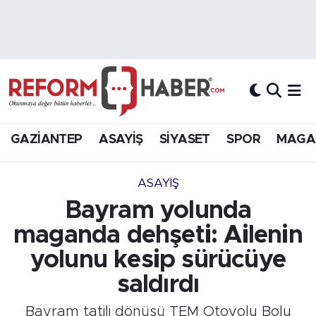
Nöbetçi Eczaneler
Hava Durumu
Trafik Durumu
GAZİANTEP
ASAYİŞ
SİYASET
SPOR
MAGA
Süper Lig Puan Durumu ve Fikstür
ASAYİŞ
Tüm Manşetler
Bayram yolunda
maganda dehşeti: Ailenin
Son Dakika Haberleri
yolunu kesip sürücüye
Haber Arşivi
saldırdı
Bayram tatili dönüşü TEM Otoyolu Bolu