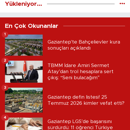
Yükleniyor...
En Çok Okunanlar
1
Gaziantep'te Bahçelievler kura
sonuçları açıklandı
2
TBMM İdare Amiri Sermet
Atay’dan trol hesaplara sert
çıkış: “Seni bulacağım”
3
Gaziantep defin listesi! 25
Temmuz 2026 kimler vefat etti?
4
Gaziantep LGS’de başarısını
sürdürdü: 11 öğrenci Türkiye