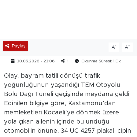
Paylaş
-
+
A
A
30.05.2026 - 23:06
1
Okunma Süresi: 1 Dk
Olay, bayram tatili dönüşü trafik
yoğunluğunun yaşandığı TEM Otoyolu
Bolu Dağı Tüneli geçişinde meydana geldi.
Edinilen bilgiye göre, Kastamonu’dan
memleketleri Kocaeli’ye dönmek üzere
yola çıkan ailenin içinde bulunduğu
otomobilin önüne, 34 UC 4257 plakalı cipin