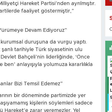
lliyetçi Hareket Partisi’nden ayrılmıştır.
artilerde faaliyet göstermiştir,”
la Yürümeye Devam Ediyoruz”
n kurumsal duruşuna da vurgu yaptı.
ık şanlı tarihiyle Türk siyasetinin ulu
 Devlet Bahçeli’nin liderliğinde, ‘Önce
e ben’ anlayışıyla yolumuza kararlılıkla
yanlar Bizi Temsil Edemez”
rının bir döneminde partimizde yer
şıyamamış kişilerin söylemleri sadece
ücü Hareket’e zarar veremezler. Yel