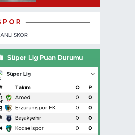
etti?
S P O R
CANLI SKOR
Süper Lig Puan Durumu
Süper Lig
#
Takım
O
P
Amed
0
0
1
Erzurumspor FK
0
0
2
Başakşehir
0
0
3
Kocaelispor
0
0
4