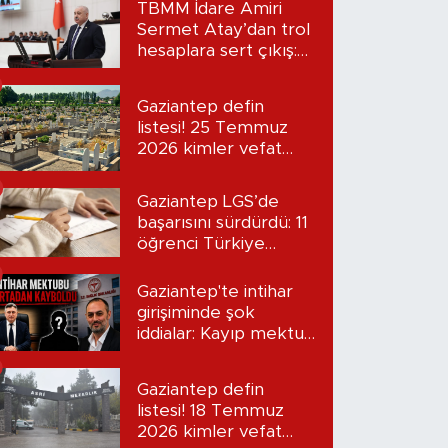
TBMM İdare Amiri
Sermet Atay’dan trol
hesaplara sert çıkış:
“Seni bulacağım”
Gaziantep defin
listesi! 25 Temmuz
2026 kimler vefat
etti?
Gaziantep LGS’de
başarısını sürdürdü: 11
öğrenci Türkiye
birincisi oldu
Gaziantep'te intihar
girişiminde şok
iddialar: Kayıp mektup
iddiası gündemde
Gaziantep defin
listesi! 18 Temmuz
2026 kimler vefat