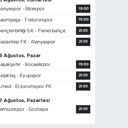
onyaspor - Rizespor
19:00
asımpaşa - Trabzonspor
19:00
ençlerbirliği S.K. - Fenerbahçe
21:30
aziantep FK - Alanyaspor
21:30
6 Ağustos, Pazar
aşakşehir - Kocaelispor
19:00
eşiktaş - Eyüpspor
21:30
med - Erzurumspor FK
21:30
7 Ağustos, Pazartesi
amsunspor - Göztepe
21:30