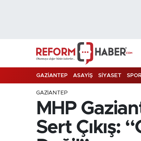
Nöbetçi Eczaneler
Hava Durumu
Trafik Durumu
Süper Lig Puan Durumu ve Fikstür
GAZİANTEP
ASAYİŞ
SİYASET
SPO
Tüm Manşetler
GAZIANTEP
MHP Gaziant
Son Dakika Haberleri
Haber Arşivi
Sert Çıkış: “