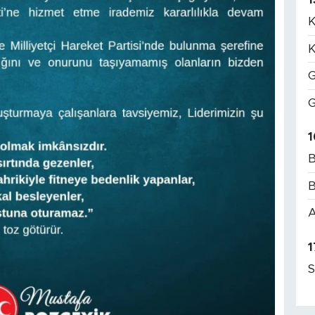
K
K
G
G
1
B
B
A
1
S