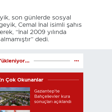
eyik, son günlerde sosyal
geyik, Cemal İnal isimli şahıs
erek, “İnal 2009 yılında
 almamıştır” dedi.
ükleniyor...
En Çok Okunanlar
Gaziantep'te
Bahçelievler kura
sonuçları açıklandı