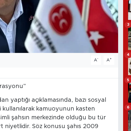
3
4
-
+
A
A
5
perasyonu”
n yaptığı açıklamasında, bazı sosyal
6
i kullanılarak kamuoyunun kasten
l isimli şahsın merkezinde olduğu bu tür
t niyetlidir. Söz konusu şahıs 2009