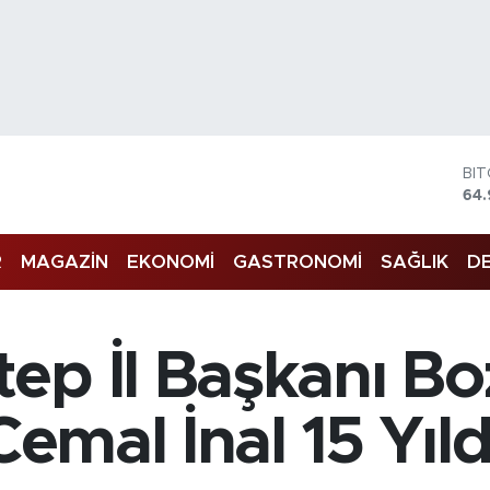
DO
47
EU
55
R
MAGAZİN
EKONOMİ
GASTRONOMİ
SAĞLIK
DE
ST
64,
GR
66
Bİ
ep İl Başkanı Bo
13.
BI
64.
Cemal İnal 15 Yıld