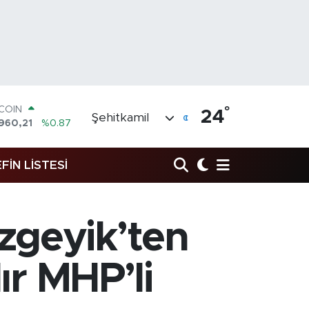
°
LAR
24
Şehitkamil
,7436
%0.18
RO
,2510
%0.32
FİN LİSTESİ
ERLİN
4811
%0.38
AM ALTIN
60.55
%0.03
ST100
zgeyik’ten
779
%-14
TCOIN
960,21
%0.87
ır MHP’li