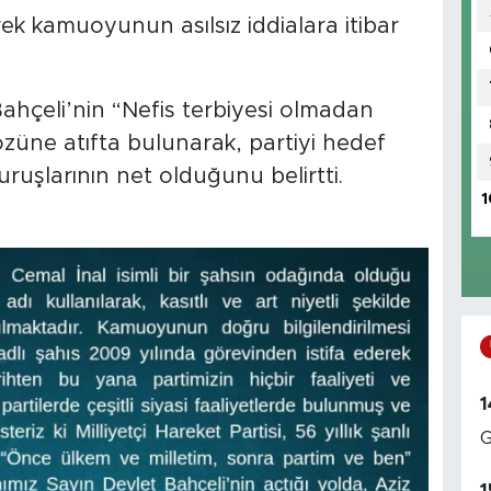
ek kamuoyunun asılsız iddialara itibar
hçeli’nin “Nefis terbiyesi olmadan
özüne atıfta bulunarak, partiyi hedef
uruşlarının net olduğunu belirtti.
1
1
G
1