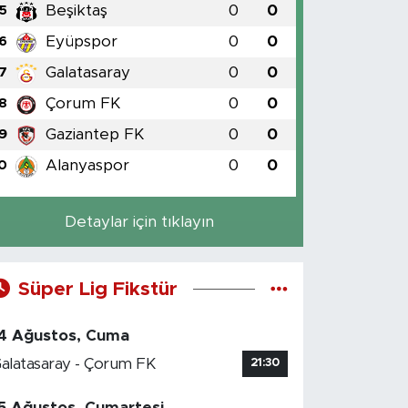
Beşiktaş
0
0
5
Eyüpspor
0
0
6
Galatasaray
0
0
7
Çorum FK
0
0
8
Gaziantep FK
0
0
9
Alanyaspor
0
0
0
Detaylar için tıklayın
Süper Lig Fikstür
4 Ağustos, Cuma
alatasaray - Çorum FK
21:30
5 Ağustos, Cumartesi