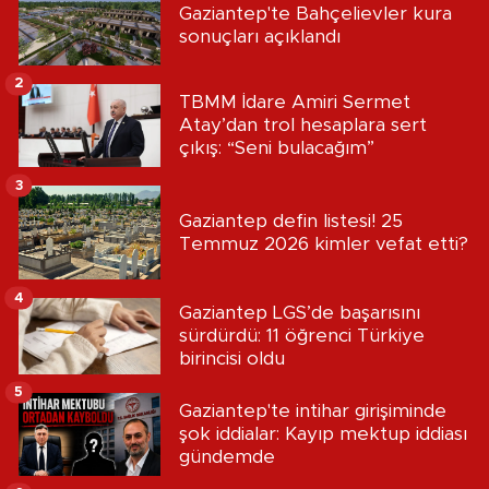
Gaziantep'te Bahçelievler kura
sonuçları açıklandı
2
TBMM İdare Amiri Sermet
Atay’dan trol hesaplara sert
çıkış: “Seni bulacağım”
3
Gaziantep defin listesi! 25
Temmuz 2026 kimler vefat etti?
4
Gaziantep LGS’de başarısını
sürdürdü: 11 öğrenci Türkiye
birincisi oldu
5
Gaziantep'te intihar girişiminde
şok iddialar: Kayıp mektup iddiası
gündemde