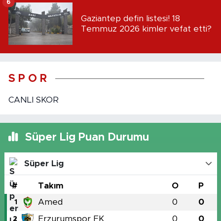
6
Gaziantep defin listesi! 18
Temmuz 2026 kimler vefat etti?
S P O R
CANLI SKOR
Süper Lig Puan Durumu
Süper Lig
#
Takım
O
P
Amed
0
0
1
Erzurumspor FK
0
0
2