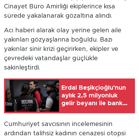
Cinayet Büro Amirliği ekiplerince kısa
sürede yakalanarak gözaltına alındı.
Acı haberi alarak olay yerine gelen aile
yakınları gözyaşlarına boğuldu. Bazı
yakınlar sinir krizi geçirirken, ekipler ve
çevredeki vatandaşlar güçlükle
sakinleştirdi.
Erdal Beşikçioğlu'nun
aylık 2,5 milyonluk
gelir beyanı ile banka
hesapları çelişkisi
Cumhuriyet savcısının incelemesinin
ardından talihsiz kadının cenazesi otopsi