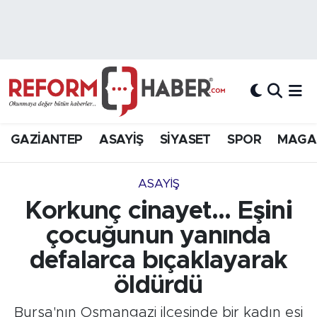
Nöbetçi Eczaneler
Hava Durumu
Trafik Durumu
GAZİANTEP
ASAYİŞ
SİYASET
SPOR
MAGA
Süper Lig Puan Durumu ve Fikstür
ASAYİŞ
Tüm Manşetler
Korkunç cinayet... Eşini
çocuğunun yanında
Son Dakika Haberleri
defalarca bıçaklayarak
Haber Arşivi
öldürdü
Bursa'nın Osmangazi ilçesinde bir kadın eşi