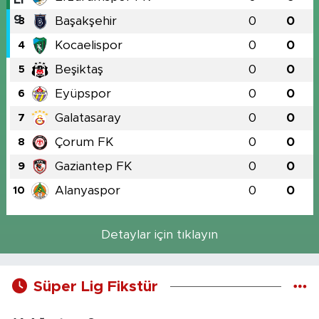
Başakşehir
0
0
3
Kocaelispor
0
0
4
Beşiktaş
0
0
5
Eyüpspor
0
0
6
Galatasaray
0
0
7
Çorum FK
0
0
8
Gaziantep FK
0
0
9
Alanyaspor
0
0
10
Detaylar için tıklayın
Süper Lig Fikstür