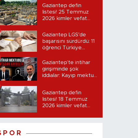
Gaziantep defin
listesi! 25 Temmuz
2026 kimler vefat
etti?
Gaziantep LGS’de
başarısını sürdürdü: 11
öğrenci Türkiye
birincisi oldu
Gaziantep'te intihar
girişiminde şok
iddialar: Kayıp mektup
iddiası gündemde
Gaziantep defin
listesi! 18 Temmuz
2026 kimler vefat
etti?
S P O R