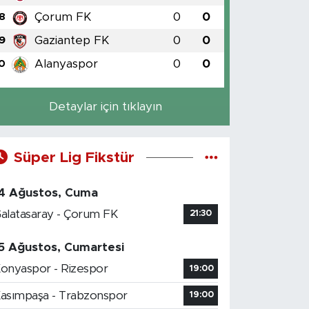
Çorum FK
0
0
8
Gaziantep FK
0
0
9
Alanyaspor
0
0
0
Detaylar için tıklayın
Süper Lig Fikstür
4 Ağustos, Cuma
alatasaray - Çorum FK
21:30
5 Ağustos, Cumartesi
onyaspor - Rizespor
19:00
asımpaşa - Trabzonspor
19:00