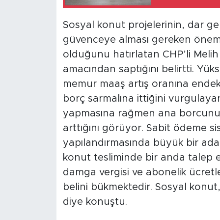
Sosyal konut projelerinin, dar ge
güvenceye alması gereken önemli
olduğunu hatırlatan CHP’li Meli
amacından saptığını belirtti. Yük
memur maaş artış oranına endeksl
borç sarmalına ittiğini vurgulay
yapmasına rağmen ana borcunun 
arttığını görüyor. Sabit ödeme s
yapılandırmasında büyük bir adale
konut tesliminde bir anda talep 
damga vergisi ve abonelik ücretleri
belini bükmektedir. Sosyal konut,
diye konuştu.