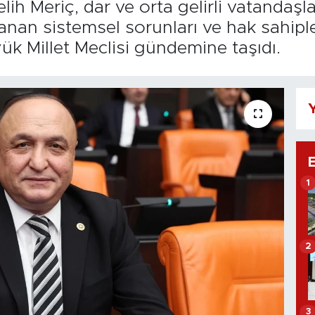
lih Meriç, dar ve orta gelirli vatandaşl
şanan sistemsel sorunları ve hak sahipl
ük Millet Meclisi gündemine taşıdı.
Y
1
2
3