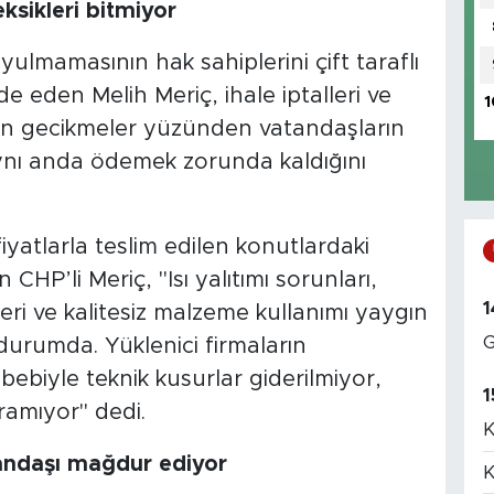
sikleri bitmiyor
uyulmamasının hak sahiplerini çift taraflı
e eden Melih Meriç, ihale iptalleri ve
1
an gecikmeler yüzünden vatandaşların
aynı anda ödemek zorunda kaldığını
iyatlarla teslim edilen konutlardaki
CHP’li Meriç, "Isı yalıtımı sorunları,
1
leri ve kalitesiz malzeme kullanımı yaygın
G
durumda. Yüklenici firmaların
bebiyle teknik kusurlar giderilmiyor,
1
ramıyor" dedi.
K
tandaşı mağdur ediyor
K