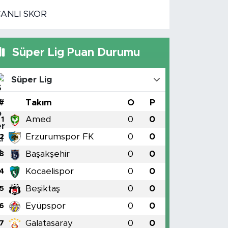
CANLI SKOR
Süper Lig Puan Durumu
Süper Lig
#
Takım
O
P
Amed
0
0
1
Erzurumspor FK
0
0
2
Başakşehir
0
0
3
Kocaelispor
0
0
4
Beşiktaş
0
0
5
Eyüpspor
0
0
6
Galatasaray
0
0
7