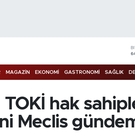
B
6
D
4
E
5
R
MAGAZİN
EKONOMİ
GASTRONOMİ
SAĞLIK
DE
S
6
G
6
B
, TOKİ hak sahipl
1
ni Meclis gündem