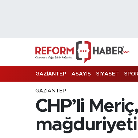
Nöbetçi Eczaneler
Hava Durumu
Trafik Durumu
Süper Lig Puan Durumu ve Fikstür
GAZİANTEP
ASAYİŞ
SİYASET
SPO
Tüm Manşetler
GAZIANTEP
CHP’li Meriç
Son Dakika Haberleri
Haber Arşivi
mağduriyeti