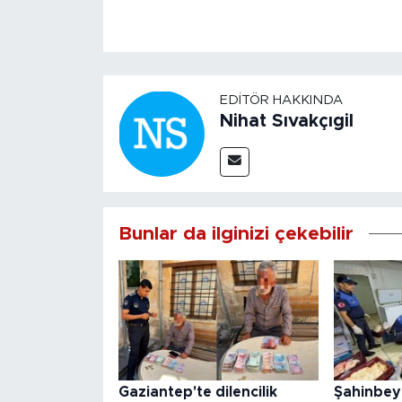
EDITÖR HAKKINDA
Nihat Sıvakçıgil
Bunlar da ilginizi çekebilir
Gaziantep'te dilencilik
Şahinbey