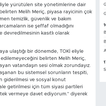
G
liyle yürütülen site yönetimlerine dair
 belirten Melih Meriç, piyasa rayicinin çok
G
men temizlik, güvenlik ve bakım
1
harcamaların ise şeffaf olmadığını
B
e devredilmesinin kasıtlı olarak
B
A
aya ulaştığı bir dönemde, TOKİ eliyle
 edilemeyeceğini belirten Melih Meriç,
1
 arayan vatandaşın sesi olmak zorundayız.
S
aşanan bu sistemsel sorunların tespiti,
n giderilmesi ve sosyal konut
le getirilmesi için tüm siyasi partileri
tek vermeye davet ediyorum." diyerek