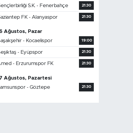
ençlerbirliği S.K. - Fenerbahçe
21:30
aziantep FK - Alanyaspor
21:30
6 Ağustos, Pazar
aşakşehir - Kocaelispor
19:00
eşiktaş - Eyüpspor
21:30
med - Erzurumspor FK
21:30
7 Ağustos, Pazartesi
amsunspor - Göztepe
21:30