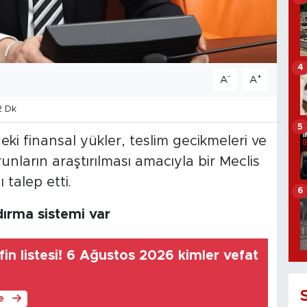
4
-
+
A
A
2 Dk
5
deki finansal yükler, teslim gecikmeleri ve
orunların araştırılması amacıyla bir Meclis
talep etti.
6
ırma sistemi var
in listesi! 6 Ağustos 2026 kimler vefat
le