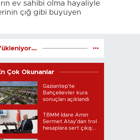
arın ev sahibi olma hayaliyle
erinin çığ gibi büyüyen
ükleniyor...
En Çok Okunanlar
Gaziantep'te
Bahçelievler kura
sonuçları açıklandı
TBMM İdare Amiri
Sermet Atay’dan trol
hesaplara sert çıkış:
“Seni bulacağım”