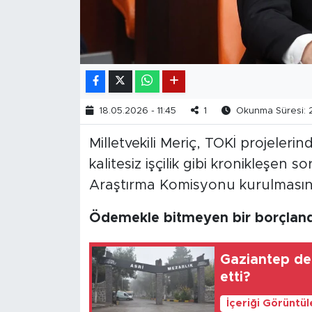
18.05.2026 - 11:45
1
Okunma Süresi: 
Milletvekili Meriç, TOKİ projelerin
kalitesiz işçilik gibi kronikleşen s
Araştırma Komisyonu kurulmasını 
Ödemekle bitmeyen bir borçland
Gaziantep def
etti?
İçeriği Görüntü