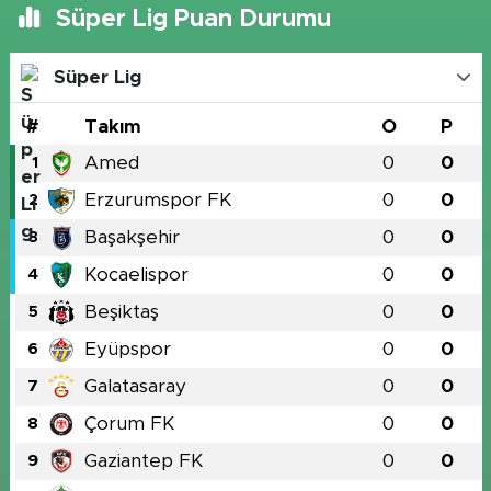
Süper Lig Puan Durumu
Süper Lig
#
Takım
O
P
Amed
0
0
1
Erzurumspor FK
0
0
2
Başakşehir
0
0
3
Kocaelispor
0
0
4
Beşiktaş
0
0
5
Eyüpspor
0
0
6
Galatasaray
0
0
7
Çorum FK
0
0
8
Gaziantep FK
0
0
9