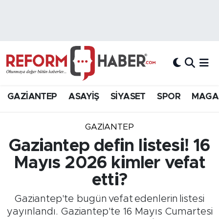
Nöbetçi Eczaneler
Hava Durumu
Trafik Durumu
GAZİANTEP
ASAYİŞ
SİYASET
SPOR
MAGA
Süper Lig Puan Durumu ve Fikstür
GAZIANTEP
Tüm Manşetler
Gaziantep defin listesi! 16
Mayıs 2026 kimler vefat
Son Dakika Haberleri
etti?
Haber Arşivi
Gaziantep'te bugün vefat edenlerin listesi
yayınlandı. Gaziantep'te 16 Mayıs Cumartesi