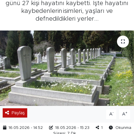
günü 27 kişi hayatını kaybetti. İşte hayatını
kaybedenlerin isimleri, yaşları ve
defnedildikleri yerler...
Paylaş
-
+
A
A
16.05.2026 - 14:52
18.05.2026 - 15:23
1
Okunma
Süresi: 7 Dk