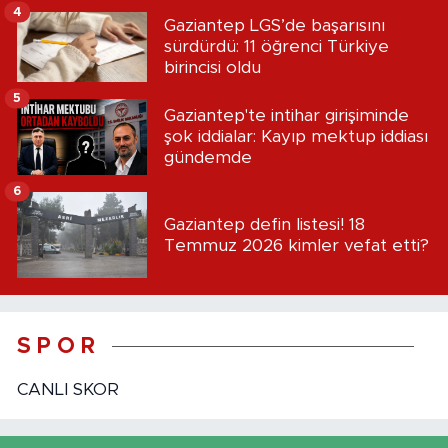
4
Gaziantep LGS’de başarısını
sürdürdü: 11 öğrenci Türkiye
birincisi oldu
5
Gaziantep'te intihar girişiminde
şok iddialar: Kayıp mektup iddiası
gündemde
6
Gaziantep defin listesi! 18
Temmuz 2026 kimler vefat etti?
S P O R
CANLI SKOR