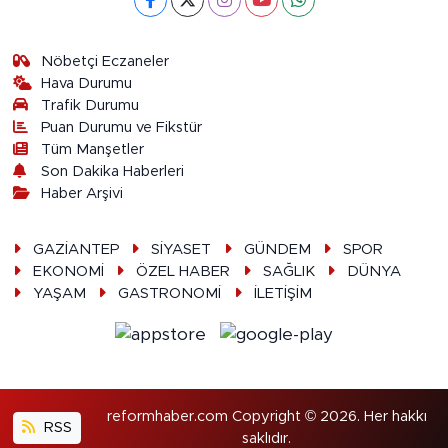
Nöbetçi Eczaneler
Hava Durumu
Trafik Durumu
Puan Durumu ve Fikstür
Tüm Manşetler
Son Dakika Haberleri
Haber Arşivi
GAZİANTEP
SİYASET
GÜNDEM
SPOR
EKONOMİ
ÖZEL HABER
SAĞLIK
DÜNYA
YAŞAM
GASTRONOMİ
İLETİŞİM
reformhaber.com Copyright © 2026. Her hakkı
RSS
saklıdır.