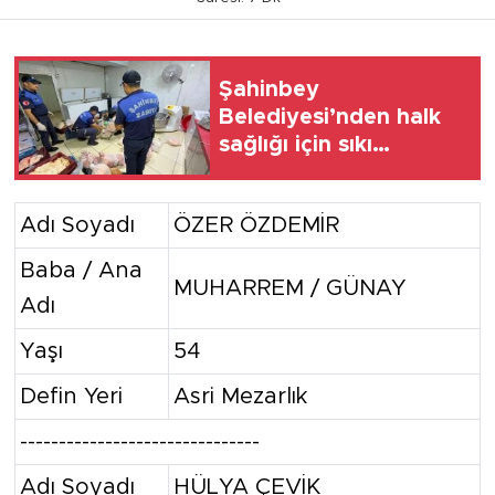
Şahinbey
Belediyesi’nden halk
sağlığı için sıkı
denetim
Adı Soyadı
ÖZER ÖZDEMİR
Baba / Ana
MUHARREM / GÜNAY
Adı
Yaşı
54
Defin Yeri
Asri Mezarlık
-------------------------------
Adı Soyadı
HÜLYA ÇEVİK