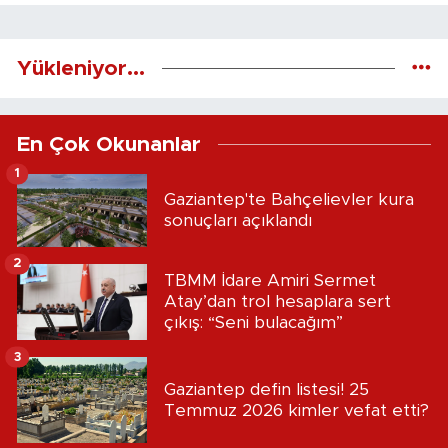
Yükleniyor...
En Çok Okunanlar
1
Gaziantep'te Bahçelievler kura
sonuçları açıklandı
2
TBMM İdare Amiri Sermet
Atay’dan trol hesaplara sert
çıkış: “Seni bulacağım”
3
Gaziantep defin listesi! 25
Temmuz 2026 kimler vefat etti?