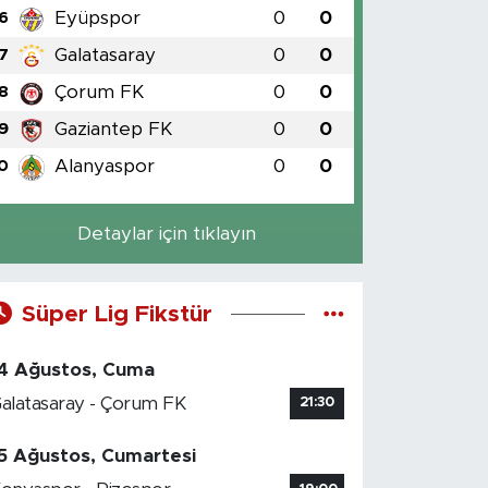
Eyüpspor
0
0
6
Galatasaray
0
0
7
Çorum FK
0
0
8
Gaziantep FK
0
0
9
Alanyaspor
0
0
0
Detaylar için tıklayın
Süper Lig Fikstür
4 Ağustos, Cuma
alatasaray - Çorum FK
21:30
5 Ağustos, Cumartesi