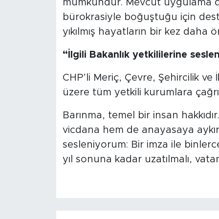
mümkündür. Mevcut uygulama de
bürokrasiyle boğuştuğu için des
yıkılmış hayatların bir kez daha 
“İlgili Bakanlık yetkililerine sesl
CHP’li Meriç, Çevre, Şehircilik ve 
üzere tüm yetkili kurumlara çağr
Barınma, temel bir insan hakkıdı
vicdana hem de anayasaya aykırıdır
sesleniyorum: Bir imza ile binler
yıl sonuna kadar uzatılmalı, vatan