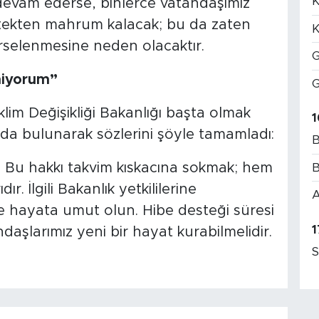
K
vam ederse, binlerce vatandaşımız
tekten mahrum kalacak; bu da zaten
K
örselenmesine neden olacaktır.
G
eniyorum”
G
İklim Değişikliği Bakanlığı başta olmak
1
ıda bulunarak sözlerini şöyle tamamladı:
B
r. Bu hakkı takvim kıskacına sokmak; hem
B
. İlgili Bakanlık yetkililerine
A
ce hayata umut olun. Hibe desteği süresi
1
daşlarımız yeni bir hayat kurabilmelidir.
S