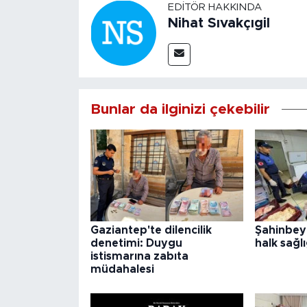
EDITÖR HAKKINDA
Nihat Sıvakçıgil
Bunlar da ilginizi çekebilir
Gaziantep'te dilencilik
Şahinbey
denetimi: Duygu
halk sağlı
istismarına zabıta
müdahalesi