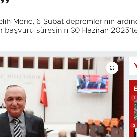
r”
elih Meriç, 6 Şubat depremlerinin ardı
in başvuru süresinin 30 Haziran 2025’t
Y
1
2