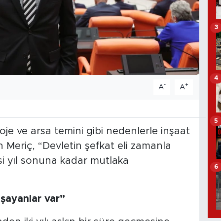
3
4
-
+
A
A
5
oje ve arsa temini gibi nedenlerle inşaat
 Meriç, “Devletin şefkat eli zamanla
esi yıl sonuna kadar mutlaka
6
aşayanlar var”