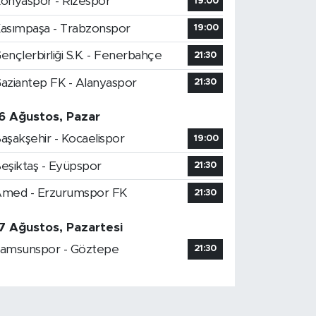
onyaspor - Rizespor
19:00
asımpaşa - Trabzonspor
19:00
ençlerbirliği S.K. - Fenerbahçe
21:30
aziantep FK - Alanyaspor
21:30
6 Ağustos, Pazar
aşakşehir - Kocaelispor
19:00
eşiktaş - Eyüpspor
21:30
med - Erzurumspor FK
21:30
7 Ağustos, Pazartesi
amsunspor - Göztepe
21:30