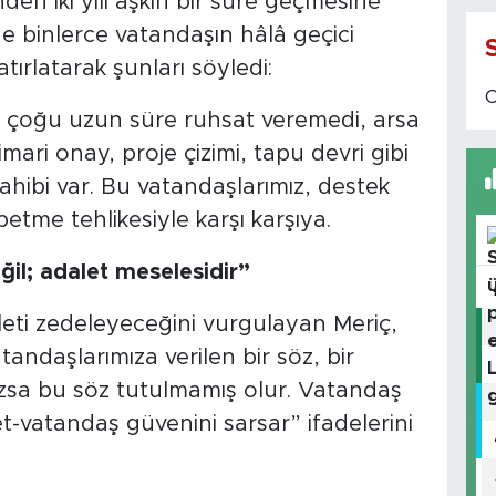
nden iki yılı aşkın bir süre geçmesine
e binlerce vatandaşın hâlâ geçici
tırlatarak şunları söyledi:
 çoğu uzun süre ruhsat veremedi, arsa
ari onay, proje çizimi, tapu devri gibi
ahibi var. Bu vatandaşlarımız, destek
betme tehlikesiyle karşı karşıya.
ğil; adalet meselesidir”
ti zedeleyeceğini vurgulayan Meriç,
andaşlarımıza verilen bir söz, bir
azsa bu söz tutulmamış olur. Vatandaş
et-vatandaş güvenini sarsar” ifadelerini