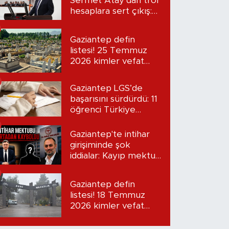
Sermet Atay’dan trol
hesaplara sert çıkış:
“Seni bulacağım”
Gaziantep defin
listesi! 25 Temmuz
2026 kimler vefat
etti?
Gaziantep LGS’de
başarısını sürdürdü: 11
öğrenci Türkiye
birincisi oldu
Gaziantep'te intihar
girişiminde şok
iddialar: Kayıp mektup
iddiası gündemde
Gaziantep defin
listesi! 18 Temmuz
2026 kimler vefat
etti?