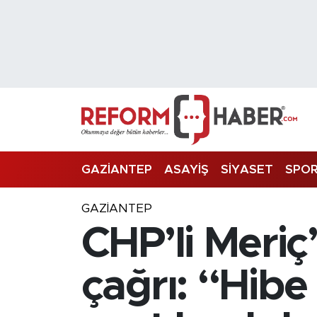
Nöbetçi Eczaneler
Hava Durumu
Trafik Durumu
Süper Lig Puan Durumu ve Fikstür
GAZİANTEP
ASAYİŞ
SİYASET
SPO
Tüm Manşetler
GAZIANTEP
CHP’li Meriç
Son Dakika Haberleri
Haber Arşivi
çağrı: “Hibe