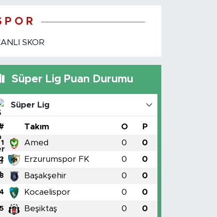
S P O R
CANLI SKOR
Süper Lig Puan Durumu
Süper Lig
#
Takım
O
P
Amed
0
0
1
Erzurumspor FK
0
0
2
Başakşehir
0
0
3
Kocaelispor
0
0
4
Beşiktaş
0
0
5