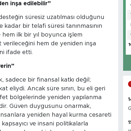
en inşa edilebilir”
 desteğin süresiz uzatılması olduğunu
 kadar bir telafi süresi tanınmasının
 hem ilk bir yıl boyunca işlem
 verileceğini hem de yeniden inşa
1
i ifade etti.
erin”
 sadece bir finansal katkı değil;
t eliydi. Ancak süre sınırı, bu eli geri
fet bölgelerinde yeniden yapılanma
1
ildir. Güven duygusunu onarmak,
G
nsanlara yeniden hayal kurma cesareti
1
kapsayıcı ve insani politikalarla