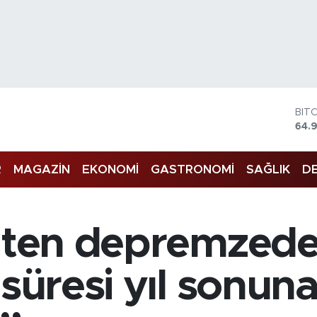
BIT
64.
DO
47,
EU
R
MAGAZİN
EKONOMİ
GASTRONOMİ
SAĞLIK
DE
55,
STE
64,4
GRA
’ten depremzedel
666
BİS
13.
 süresi yıl sonun