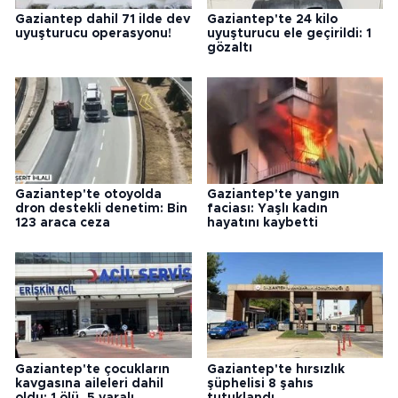
Gaziantep dahil 71 ilde dev
Gaziantep'te 24 kilo
uyuşturucu operasyonu!
uyuşturucu ele geçirildi: 1
gözaltı
Gaziantep'te otoyolda
Gaziantep'te yangın
dron destekli denetim: Bin
faciası: Yaşlı kadın
123 araca ceza
hayatını kaybetti
Gaziantep'te çocukların
Gaziantep'te hırsızlık
kavgasına aileleri dahil
şüphelisi 8 şahıs
oldu: 1 ölü, 5 yaralı
tutuklandı