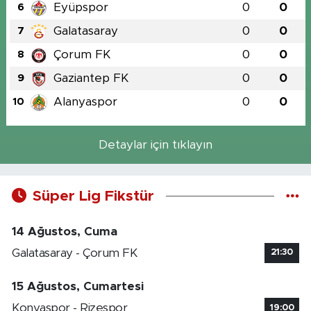
Eyüpspor
0
0
6
Galatasaray
0
0
7
Çorum FK
0
0
8
Gaziantep FK
0
0
9
Alanyaspor
0
0
10
Detaylar için tıklayın
Süper Lig Fikstür
14 Ağustos, Cuma
Galatasaray - Çorum FK
21:30
15 Ağustos, Cumartesi
Konyaspor - Rizespor
19:00