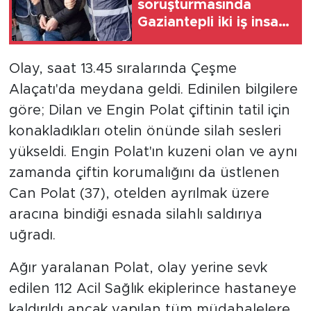
soruşturmasında
Gaziantepli iki iş insanı
gözaltına alındı
Olay, saat 13.45 sıralarında Çeşme
Alaçatı'da meydana geldi. Edinilen bilgilere
göre; Dilan ve Engin Polat çiftinin tatil için
konakladıkları otelin önünde silah sesleri
yükseldi. Engin Polat'ın kuzeni olan ve aynı
zamanda çiftin korumalığını da üstlenen
Can Polat (37), otelden ayrılmak üzere
aracına bindiği esnada silahlı saldırıya
uğradı.
Ağır yaralanan Polat, olay yerine sevk
edilen 112 Acil Sağlık ekiplerince hastaneye
kaldırıldı ancak yapılan tüm müdahalelere