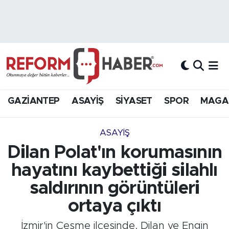
Nöbetçi Eczaneler
Hava Durumu
Trafik Durumu
GAZİANTEP
ASAYİŞ
SİYASET
SPOR
MAGA
Süper Lig Puan Durumu ve Fikstür
ASAYİŞ
Tüm Manşetler
Dilan Polat'ın korumasının
hayatını kaybettiği silahlı
Son Dakika Haberleri
saldırının görüntüleri
Haber Arşivi
ortaya çıktı
İzmir'in Çeşme ilçesinde, Dilan ve Engin