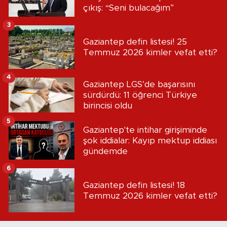
çıkış: “Seni bulacağım”
3
Gaziantep defin listesi! 25
Temmuz 2026 kimler vefat etti?
4
Gaziantep LGS’de başarısını
sürdürdü: 11 öğrenci Türkiye
birincisi oldu
5
Gaziantep'te intihar girişiminde
şok iddialar: Kayıp mektup iddiası
gündemde
6
Gaziantep defin listesi! 18
Temmuz 2026 kimler vefat etti?