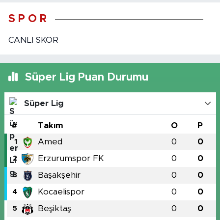
S P O R
CANLI SKOR
Süper Lig Puan Durumu
Süper Lig
#
Takım
O
P
Amed
0
0
1
Erzurumspor FK
0
0
2
Başakşehir
0
0
3
Kocaelispor
0
0
4
Beşiktaş
0
0
5