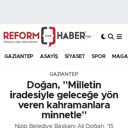
Nöbetçi Eczaneler
Hava Durumu
Trafik Durumu
GAZİANTEP
ASAYİŞ
SİYASET
SPOR
MAGA
Süper Lig Puan Durumu ve Fikstür
GAZIANTEP
Tüm Manşetler
Doğan, "Milletin
iradesiyle geleceğe yön
Son Dakika Haberleri
veren kahramanlara
Haber Arşivi
minnetle"
Nizip Belediye Başkanı Ali Doğan, '15