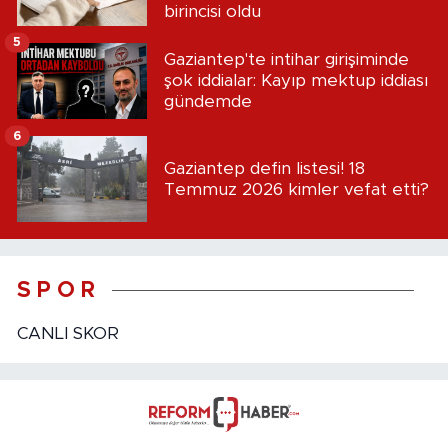
birincisi oldu
5
Gaziantep'te intihar girişiminde
şok iddialar: Kayıp mektup iddiası
gündemde
6
Gaziantep defin listesi! 18
Temmuz 2026 kimler vefat etti?
S P O R
CANLI SKOR