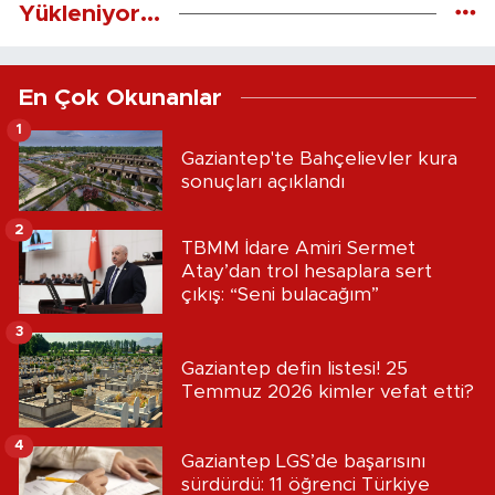
Yükleniyor...
En Çok Okunanlar
1
Gaziantep'te Bahçelievler kura
sonuçları açıklandı
2
TBMM İdare Amiri Sermet
Atay’dan trol hesaplara sert
çıkış: “Seni bulacağım”
3
Gaziantep defin listesi! 25
Temmuz 2026 kimler vefat etti?
4
Gaziantep LGS’de başarısını
sürdürdü: 11 öğrenci Türkiye