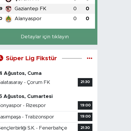
Gaziantep FK
0
0
9
Alanyaspor
0
0
0
Detaylar için tıklayın
Süper Lig Fikstür
4 Ağustos, Cuma
alatasaray - Çorum FK
21:30
5 Ağustos, Cumartesi
onyaspor - Rizespor
19:00
asımpaşa - Trabzonspor
19:00
ençlerbirliği S.K. - Fenerbahçe
21:30