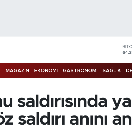
BIT
64.
DO
47,
EU
55,
R
MAGAZİN
EKONOMİ
GASTRONOMİ
SAĞLIK
DE
STE
64,
GRA
661
u saldırısında y
BİS
13.8
 saldırı anını anl