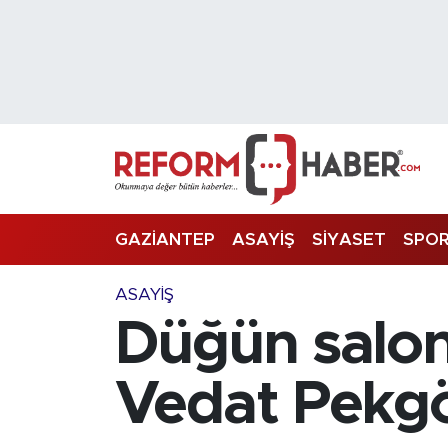
Nöbetçi Eczaneler
Hava Durumu
Trafik Durumu
Süper Lig Puan Durumu ve Fikstür
GAZİANTEP
ASAYİŞ
SİYASET
SPO
Tüm Manşetler
ASAYİŞ
Düğün salon
Son Dakika Haberleri
Haber Arşivi
Vedat Pekgöz