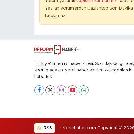
Yorum yazarak
topluluk kurallarımızı
kabul e
Yazılan yorumlardan Gaziantep Son Dakika 
tutulamaz.
Türkiye'nin en iyi haber sitesi. Son dakika, güncel,
spor, magazin, yerel haber ve tüm kategorilerde
haberler.
RSS
reformhaber.com Copyright © 2026. H