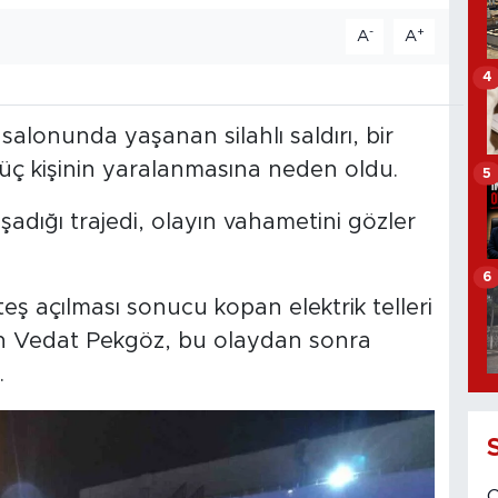
-
+
A
A
4
 salonunda yaşanan silahlı saldırı, bir
 üç kişinin yaralanmasına neden oldu.
5
adığı trajedi, olayın vahametini gözler
6
eş açılması sonucu kopan elektrik telleri
en Vedat Pekgöz, bu olaydan sonra
.