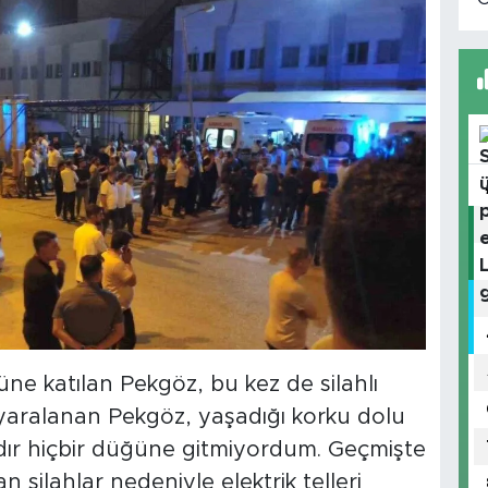
üne katılan Pekgöz, bu kez de silahlı
a yaralanan Pekgöz, yaşadığı korku dolu
yıldır hiçbir düğüne gitmiyordum. Geçmişte
n silahlar nedeniyle elektrik telleri