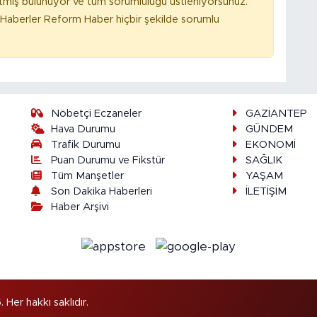
tmiş bulunuyor ve tüm sorumluluğu üstleniyorsunuz.
Haberler Reform Haber hiçbir şekilde sorumlu
Nöbetçi Eczaneler
GAZİANTEP
Hava Durumu
GÜNDEM
Trafik Durumu
EKONOMİ
Puan Durumu ve Fikstür
SAĞLIK
Tüm Manşetler
YAŞAM
Son Dakika Haberleri
İLETİŞİM
Haber Arşivi
er hakkı saklıdır.