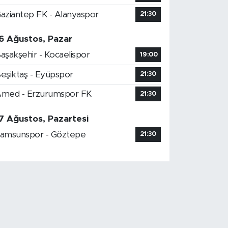
aziantep FK - Alanyaspor
21:30
6 Ağustos, Pazar
aşakşehir - Kocaelispor
19:00
eşiktaş - Eyüpspor
21:30
med - Erzurumspor FK
21:30
7 Ağustos, Pazartesi
amsunspor - Göztepe
21:30