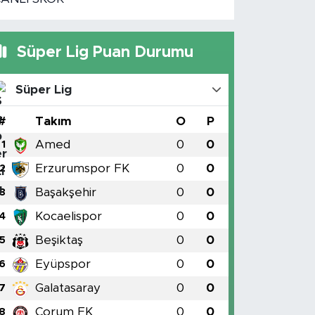
Süper Lig Puan Durumu
Süper Lig
#
Takım
O
P
Amed
0
0
1
Erzurumspor FK
0
0
2
Başakşehir
0
0
3
Kocaelispor
0
0
4
Beşiktaş
0
0
5
Eyüpspor
0
0
6
Galatasaray
0
0
7
Çorum FK
0
0
8