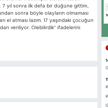
7 yıl sonra ilk defa bir düğüne gittim,
 Bundan sonra böyle olayların olmaması
1
ları el atması lazım. 17 yaşındaki çocuğun
dan veriliyor. Ölebilirdik" ifadelerini
1
G
1
K
K
G