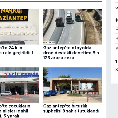
G
1
B
B
'te 24 kilo
Gaziantep'te otoyolda
A
 ele geçirildi: 1
dron destekli denetim: Bin
123 araca ceza
1
S
'te çocukların
Gaziantep'te hırsızlık
aileleri dahil
şüphelisi 8 şahıs tutuklandı
ü, 5 yaralı