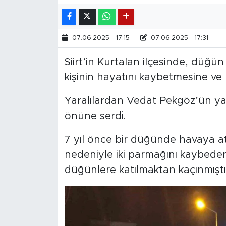
07.06.2025 - 17:15
07.06.2025 - 17:31
Siirt’in Kurtalan ilçesinde, düğün
kişinin hayatını kaybetmesine ve
Yaralılardan Vedat Pekgöz’ün yaş
önüne serdi.
7 yıl önce bir düğünde havaya at
nedeniyle iki parmağını kaybed
düğünlere katılmaktan kaçınmıştı