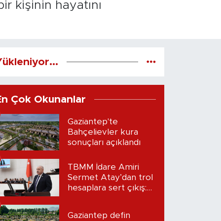
ir kişinin hayatını
ükleniyor...
En Çok Okunanlar
Gaziantep'te
Bahçelievler kura
sonuçları açıklandı
TBMM İdare Amiri
Sermet Atay’dan trol
hesaplara sert çıkış:
“Seni bulacağım”
Gaziantep defin