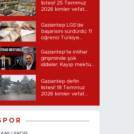
listesi! 25 Temmuz
2026 kimler vefat
etti?
Gaziantep LGS’de
başarısını sürdürdü: 11
öğrenci Türkiye
birincisi oldu
Gaziantep'te intihar
girişiminde şok
iddialar: Kayıp mektup
iddiası gündemde
Gaziantep defin
listesi! 18 Temmuz
2026 kimler vefat
etti?
S P O R
CANLI SKOR