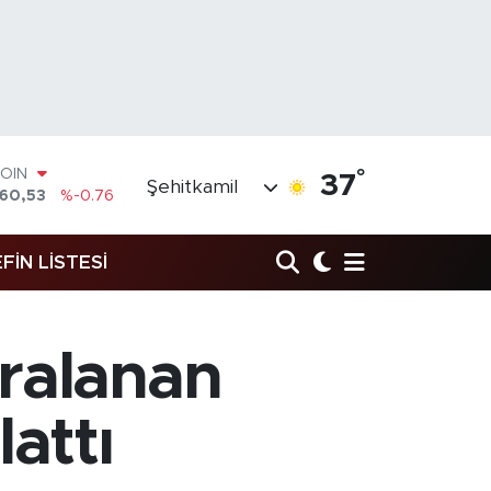
COIN
360,53
%-0.76
°
37
LAR
Şehitkamil
7069
%0.17
RO
0265
%0.01
FİN LİSTESİ
RLİN
1897
%0.02
M ALTIN
8.49
%2.12
aralanan
T100
87
%64
attı