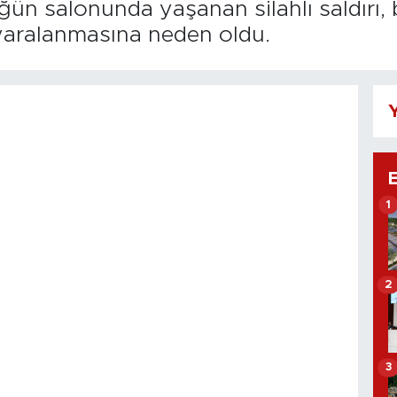
üğün salonunda yaşanan silahlı saldırı, b
yaralanmasına neden oldu.
Y
1
2
3