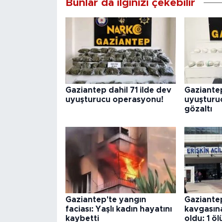
Bunlar da ilginizi çekebilir
Gaziantep dahil 71 ilde dev
Gaziantep
uyuşturucu operasyonu!
uyuşturucu
gözaltı
Gaziantep'te yangın
Gaziantep
faciası: Yaşlı kadın hayatını
kavgasına 
kaybetti
oldu: 1 öl