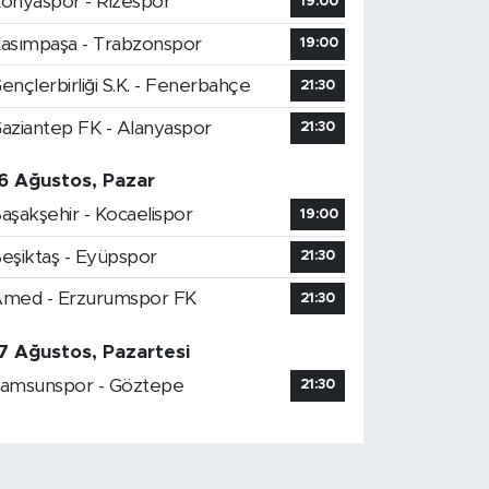
onyaspor - Rizespor
19:00
asımpaşa - Trabzonspor
19:00
ençlerbirliği S.K. - Fenerbahçe
21:30
aziantep FK - Alanyaspor
21:30
6 Ağustos, Pazar
aşakşehir - Kocaelispor
19:00
eşiktaş - Eyüpspor
21:30
med - Erzurumspor FK
21:30
7 Ağustos, Pazartesi
amsunspor - Göztepe
21:30