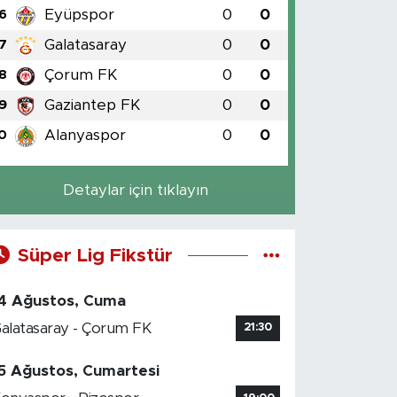
Eyüpspor
0
0
6
Galatasaray
0
0
7
Çorum FK
0
0
8
Gaziantep FK
0
0
9
Alanyaspor
0
0
0
Detaylar için tıklayın
Süper Lig Fikstür
4 Ağustos, Cuma
alatasaray - Çorum FK
21:30
5 Ağustos, Cumartesi