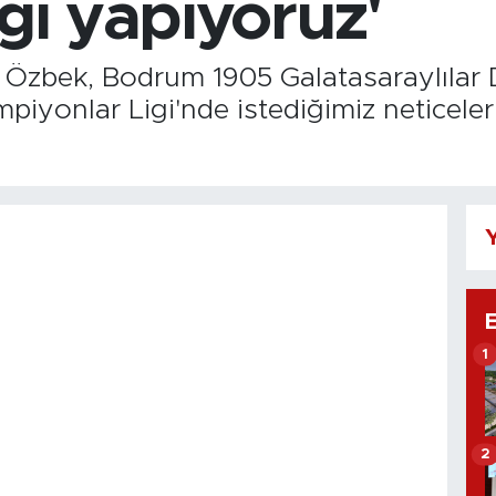
ığı yapıyoruz'
Özbek, Bodrum 1905 Galatasaraylılar D
iyonlar Ligi'nde istediğimiz neticeler
Y
1
2