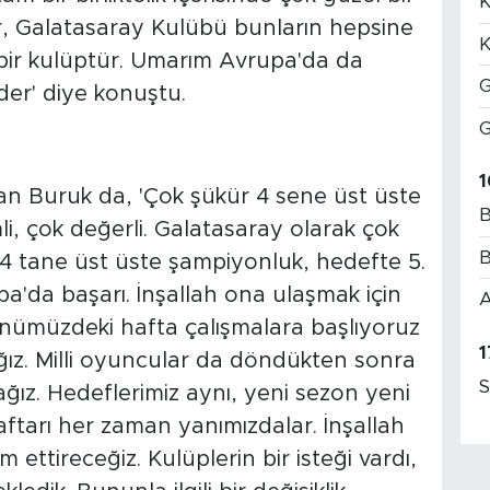
K
r, Galatasaray Kulübü bunların hepsine
K
ş bir kulüptür. Umarım Avrupa'da da
G
der' diye konuştu.
G
1
an Buruk da, 'Çok şükür 4 sene üst üste
B
i, çok değerli. Galatasaray olarak çok
B
 4 tane üst üste şampiyonluk, hedefte 5.
a'da başarı. İnşallah ona ulaşmak için
A
nümüzdeki hafta çalışmalara başlıyoruz
1
ız. Milli oyuncular da döndükten sonra
S
ağız. Hedeflerimiz aynı, yeni sezon yeni
tarı her zaman yanımızdalar. İnşallah
ttireceğiz. Kulüplerin bir isteği vardı,