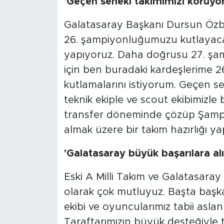
'Geçen seneki takımımızı koruyo
Galatasaray Başkanı Dursun Özb
26. şampiyonluğumuzu kutlayacağı
yapıyoruz. Daha doğrusu 27. şam
için ben buradaki kardeşlerime 
kutlamalarını istiyorum. Geçen s
teknik ekiple ve scout ekibimizle 
transfer döneminde çözüp Şampiyo
almak üzere bir takım hazırlığı ya
'Galatasaray büyük başarılara alı
Eski A Milli Takım ve Galatasaray
olarak çok mutluyuz. Başta başk
ekibi ve oyuncularımız tabii aslan
Taraftarımızın büyük desteğiyle ta