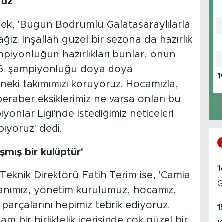
ruz'
ek, 'Bugün Bodrumlu Galatasaraylılarla
z. İnşallah güzel bir sezona da hazırlık
piyonluğun hazırlıkları bunlar, onun
26. şampiyonluğu doya doya
1
eneki takımımızı koruyoruz. Hocamızla,
beraber eksiklerimiz ne varsa onları bu
nlar Ligi'nde istediğimiz neticeleri
pıyoruz' dedi.
şmış bir kulüptür'
1
 Teknik Direktörü Fatih Terim ise, 'Camia
G
anımız, yönetim kurulumuz, hocamız,
 parçalarını hepimiz tebrik ediyoruz.
1
m bir birliktelik içerisinde çok güzel bir