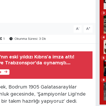
3
-
+
A
A
4
1
Okunma Süresi: 3 Dk
ın eski yıldızı Kıbrıs'a imza attı!
5
ve Trabzonspor'da oynamıştı...
le
6
ek, Bodrum 1905 Galatasaraylılar
nluk gecesinde, 'Şampiyonlar Ligi'nde
bir takım hazırlığı yapıyoruz' dedi.