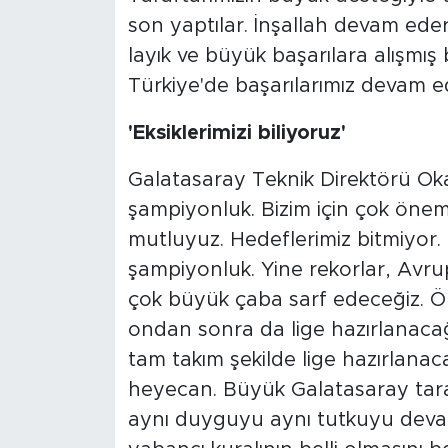
son yaptılar. İnşallah devam ede
layık ve büyük başarılara alışmı
Türkiye'de başarılarımız devam e
'Eksiklerimizi biliyoruz'
Galatasaray Teknik Direktörü Ok
şampiyonluk. Bizim için çok öneml
mutluyuz. Hedeflerimiz bitmiyor.
şampiyonluk. Yine rekorlar, Avrup
çok büyük çaba sarf edeceğiz. Ö
ondan sonra da lige hazırlanacağ
tam takım şekilde lige hazırlanac
heyecan. Büyük Galatasaray taraf
aynı duyguyu aynı tutkuyu devam e