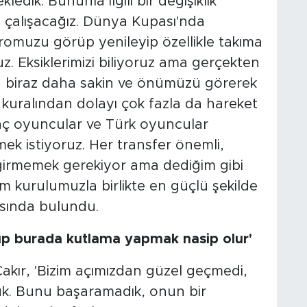
ledik. Bununla ilgili bir değişiklik
çalışacağız. Dünya Kupası'nda
omuzu görüp yenileyip özellikle takıma
z. Eksiklerimizi biliyoruz ama gerçekten
 biraz daha sakin ve önümüzü görerek
 kuralından dolayı çok fazla da hareket
enç oyuncular ve Türk oyuncular
k istiyoruz. Her transfer önemli,
girmemek gerekiyor ama dediğim gibi
 kurulumuzla birlikte en güçlü şekilde
asında bulundu.
up burada kutlama yapmak nasip olur'
Çakır, 'Bizim açımızdan güzel geçmedi,
duk. Bunu başaramadık, onun bir