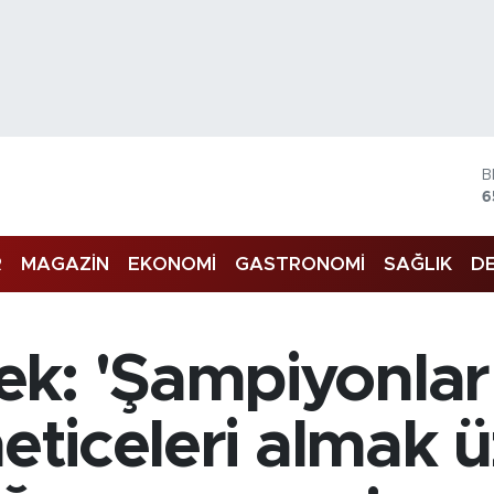
4
5
R
MAGAZİN
EKONOMİ
GASTRONOMİ
SAĞLIK
DE
S
6
G
6
B
k: 'Şampiyonlar 
1
B
6
neticeleri almak ü