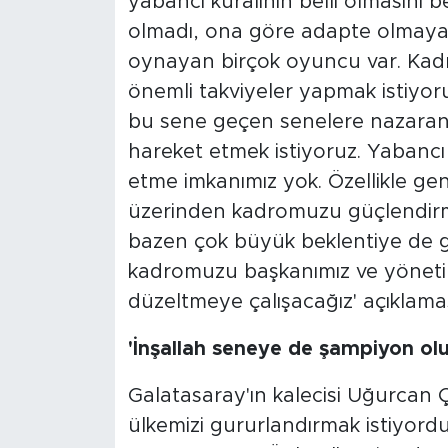
yabancı kuralının belli olmasını bek
olmadı, ona göre adapte olmaya 
oynayan birçok oyuncu var. Kadr
önemli takviyeler yapmak istiyoru
bu sene geçen senelere nazaran
hareket etmek istiyoruz. Yabancı
etme imkanımız yok. Özellikle g
üzerinden kadromuzu güçlendirme
bazen çok büyük beklentiye de 
kadromuzu başkanımız ve yönetim
düzeltmeye çalışacağız' açıklam
'İnşallah seneye de şampiyon ol
Galatasaray'ın kalecisi Uğurcan 
ülkemizi gururlandırmak istiyor