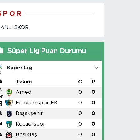
S P O R
CANLI SKOR
Süper Lig Puan Durumu
Süper Lig
#
Takım
O
P
Amed
0
0
1
Erzurumspor FK
0
0
2
Başakşehir
0
0
3
Kocaelispor
0
0
4
Beşiktaş
0
0
5