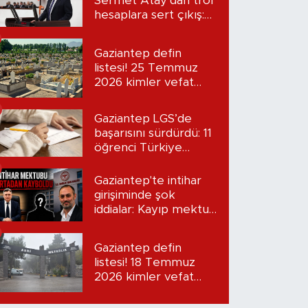
Sermet Atay’dan trol
hesaplara sert çıkış:
“Seni bulacağım”
Gaziantep defin
listesi! 25 Temmuz
2026 kimler vefat
etti?
Gaziantep LGS’de
başarısını sürdürdü: 11
öğrenci Türkiye
birincisi oldu
Gaziantep'te intihar
girişiminde şok
iddialar: Kayıp mektup
iddiası gündemde
Gaziantep defin
listesi! 18 Temmuz
2026 kimler vefat
etti?