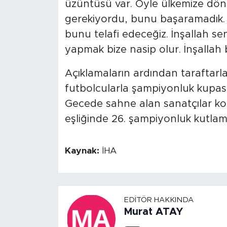
üzüntüsü var. Öyle ülkemize dön
gerekiyordu, bunu başaramadık. B
bunu telafi edeceğiz. İnşallah 
yapmak bize nasip olur. İnşallah b
Açıklamaların ardından taraftar
futbolcularla şampiyonluk kupası
Gecede sahne alan sanatçılar kon
eşliğinde 26. şampiyonluk kutla
Kaynak:
İHA
EDITÖR HAKKINDA
Murat ATAY