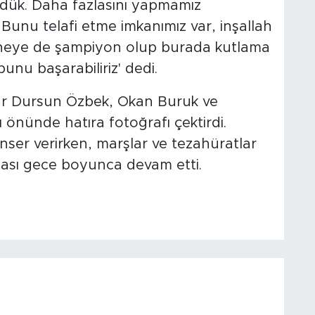
dük. Daha fazlasını yapmamız
unu telafi etme imkanımız var, inşallah
seneye de şampiyon olup burada kutlama
unu başarabiliriz' dedi.
lar Dursun Özbek, Okan Buruk ve
 önünde hatıra fotoğrafı çektirdi.
ser verirken, marşlar ve tezahüratlar
ması gece boyunca devam etti.