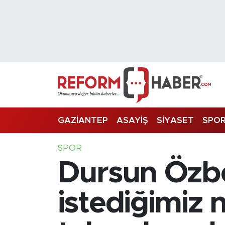
Nöbetçi Eczaneler
Hava Durumu
Trafik Durumu
Süper Lig Puan Durumu ve Fikstür
GAZİANTEP
ASAYİŞ
SİYASET
SPO
Tüm Manşetler
SPOR
Dursun Özbe
Son Dakika Haberleri
Haber Arşivi
istediğimiz 