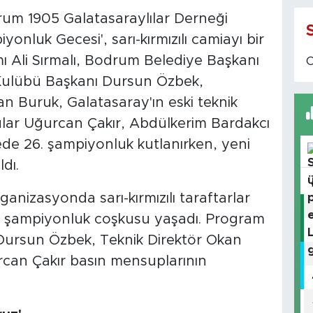
um 1905 Galatasaraylılar Derneği
onluk Gecesi', sarı-kırmızılı camiayı bir
 Ali Sırmalı, Bodrum Belediye Başkanı
Kulübü Başkanı Dursun Özbek,
n Buruk, Galatasaray'ın eski teknik
cular Uğurcan Çakır, Abdülkerim Bardakcı
de 26. şampiyonluk kutlanırken, yeni
dı.
anizasyonda sarı-kırmızılı taraftarlar
de şampiyonluk coşkusu yaşadı. Program
Dursun Özbek, Teknik Direktör Okan
rcan Çakır basın mensuplarının